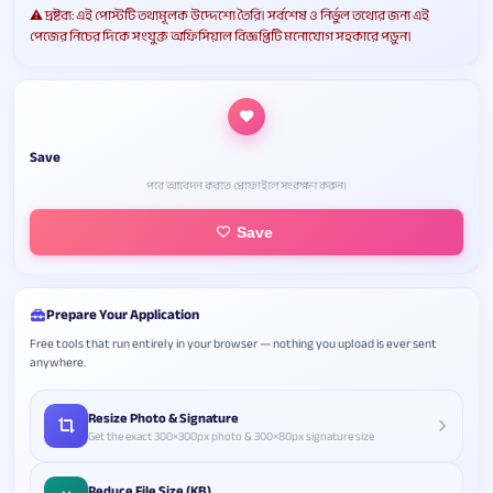
⚠️ দ্রষ্টব্য: এই পোস্টটি তথ্যমূলক উদ্দেশ্যে তৈরি। সর্বশেষ ও নির্ভুল তথ্যের জন্য এই
পেজের নিচের দিকে সংযুক্ত অফিসিয়াল বিজ্ঞপ্তিটি মনোযোগ সহকারে পড়ুন।
Save
পরে আবেদন করতে প্রোফাইলে সংরক্ষণ করুন।
Save
Prepare Your Application
Free tools that run entirely in your browser — nothing you upload is ever sent
anywhere.
Resize Photo & Signature
Get the exact 300×300px photo & 300×80px signature size
Reduce File Size (KB)