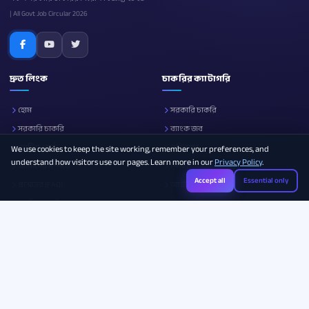
| All Govt Job Circular 2026
দ্রুত লিংক
চাকরির ক্যাটাগরি
হোম
সরকারি চাকরি
সরকারি চাকরি
ব্যাংক জব
নোটিশ বোর্ড
প্রতিরক্ষা
We use cookies to keep the site working, remember your preferences, and
understand how visitors use our pages. Learn more in our
Privacy Policy
.
আমাদের সম্পর্কে
শিক্ষা
Accept all
Essential only
প্রশ্নোত্তর (FAQ)
আইসিটি
ক্যারিয়ার গাইড
সব ক্যাটাগরি
Photo Resizer
Image Compressor
Age Calculator
Legal & Policies
যোগাযোগ