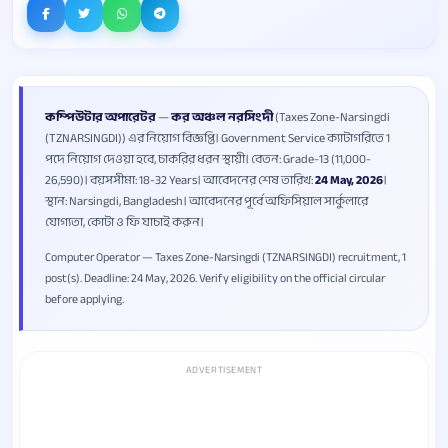
কম্পিউটার অপারেটর
—
কর অঞ্চল নরসিংদী
(Taxes Zone-Narsingdi
(TZNARSINGDI)) এর নিয়োগ বিজ্ঞপ্তি। Government Service ক্যাটাগরিতে 1
পদে নিয়োগ দেওয়া হবে, চাকরির ধরন স্থায়ী। বেতন: Grade-13 (11,000-
26,590)। বয়সসীমা: 18-32 Years। আবেদনের শেষ তারিখ:
24 May, 2026
।
স্থান: Narsingdi, Bangladesh। আবেদনের পূর্বে অফিসিয়াল সার্কুলারে
যোগ্যতা, কোটা ও ফি যাচাই করুন।
Computer Operator — Taxes Zone-Narsingdi (TZNARSINGDI) recruitment, 1
post(s). Deadline: 24 May, 2026. Verify eligibility on the official circular
before applying.
ADVERTISEMENT