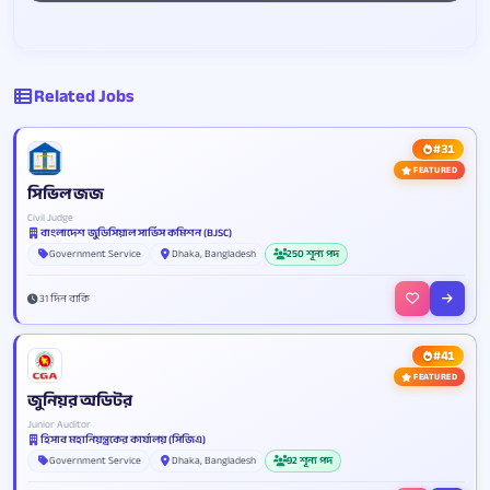
Related Jobs
#31
FEATURED
সিভিল জজ
Civil Judge
বাংলাদেশ জুডিসিয়াল সার্ভিস কমিশন (BJSC)
Government Service
Dhaka, Bangladesh
250 শূন্য পদ
31 দিন বাকি
#41
FEATURED
জুনিয়র অডিটর
Junior Auditor
হিসাব মহানিয়ন্ত্রকের কার্যালয় (সিজিএ)
Government Service
Dhaka, Bangladesh
92 শূন্য পদ