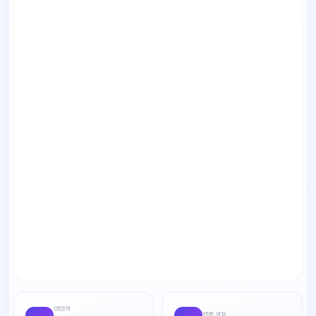
বেতন
শূন্য পদ