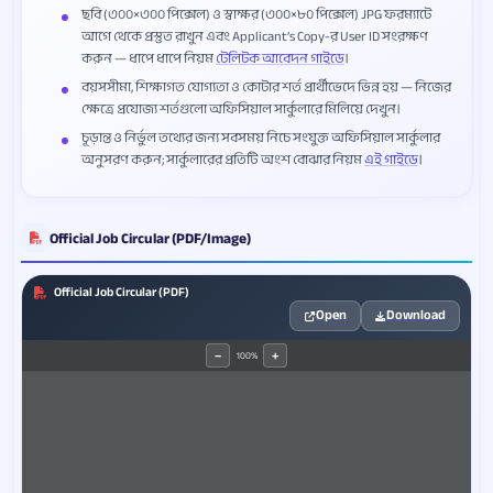
ছবি (৩০০×৩০০ পিক্সেল) ও স্বাক্ষর (৩০০×৮০ পিক্সেল) JPG ফরম্যাটে
আগে থেকে প্রস্তুত রাখুন এবং Applicant’s Copy-র User ID সংরক্ষণ
করুন — ধাপে ধাপে নিয়ম
টেলিটক আবেদন গাইডে
।
বয়সসীমা, শিক্ষাগত যোগ্যতা ও কোটার শর্ত প্রার্থীভেদে ভিন্ন হয় — নিজের
ক্ষেত্রে প্রযোজ্য শর্তগুলো অফিসিয়াল সার্কুলারে মিলিয়ে দেখুন।
চূড়ান্ত ও নির্ভুল তথ্যের জন্য সবসময় নিচে সংযুক্ত অফিসিয়াল সার্কুলার
অনুসরণ করুন; সার্কুলারের প্রতিটি অংশ বোঝার নিয়ম
এই গাইডে
।
Official Job Circular (PDF/Image)
Official Job Circular (PDF)
Open
Download
100%
−
+