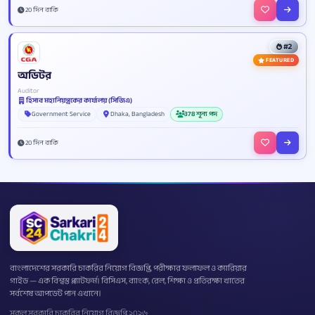
20 দিন বাকি
#2
FEATURED
অডিটর
Auditor
হিসাব মহানিয়ন্ত্রকের কার্যালয় (সিজিএ)
Government Service
Dhaka, Bangladesh
378 শূন্য পদ
20 দিন বাকি
বাংলাদেশের সরকারি চাকরির নিয়োগ বিজ্ঞপ্তি, পরীক্ষার ফলাফল ও ক্যারিয়ার
গাইড — এক বিশ্বস্ত প্ল্যাটফর্ম। বিসিএস, ব্যাংক, রেল, শিক্ষা ও প্রতিরক্ষা খাতের
সর্বশেষ আপডেট পান এখানে।
সকল সরকারি চাকরির নিয়োগ বিজ্ঞপ্তি ২০২৬