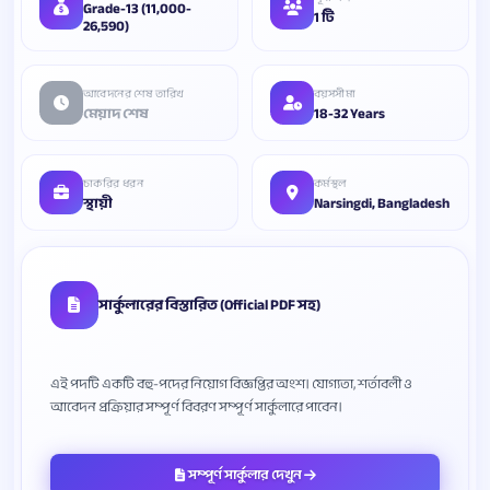
Grade-13 (11,000-
1 টি
26,590)
আবেদনের শেষ তারিখ
বয়সসীমা
মেয়াদ শেষ
18-32 Years
চাকরির ধরন
কর্মস্থল
স্থায়ী
Narsingdi, Bangladesh
সার্কুলারের বিস্তারিত (Official PDF সহ)
এই পদটি একটি বহু-পদের নিয়োগ বিজ্ঞপ্তির অংশ। যোগ্যতা, শর্তাবলী ও
সম্পূর্ণ সার্কুলার দেখুন