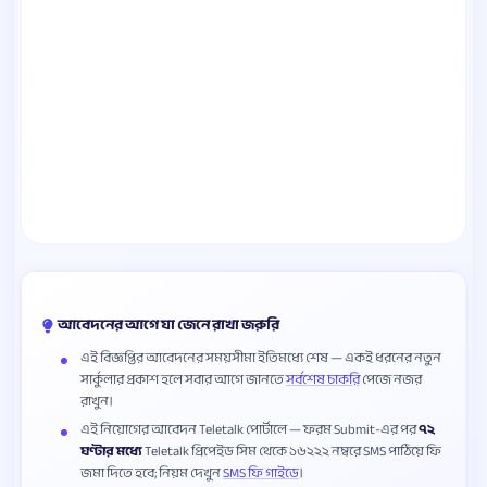
আবেদনের আগে যা জেনে রাখা জরুরি
এই বিজ্ঞপ্তির আবেদনের সময়সীমা ইতিমধ্যে শেষ — একই ধরনের নতুন
সার্কুলার প্রকাশ হলে সবার আগে জানতে
সর্বশেষ চাকরি
পেজে নজর
রাখুন।
এই নিয়োগের আবেদন Teletalk পোর্টালে — ফরম Submit-এর পর
৭২
ঘণ্টার মধ্যে
Teletalk প্রিপেইড সিম থেকে ১৬২২২ নম্বরে SMS পাঠিয়ে ফি
জমা দিতে হবে; নিয়ম দেখুন
SMS ফি গাইডে
।