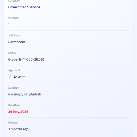
Category
Government Service
Vacancy
1
Job Type
Permanent
Salary
Grade-13 (11,000-26,590)
Age Limit
18-32 Years
Location
Narsingdi, Bangladesh
Deadline
24 May, 2026
Posted
3 months ago