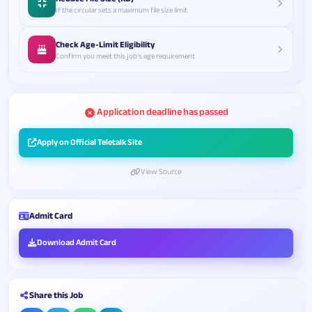
If the circular sets a maximum file size limit
Check Age-Limit Eligibility
Confirm you meet this job's age requirement
Application deadline has passed
Apply on Official Teletalk Site
View Source
Admit Card
Download Admit Card
Share this Job