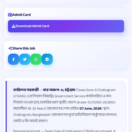
Admit Card
Download Admit Card
Share this Job
ব্যক্তিগত সহকারী
—
কর অঞ্চল-৬, চট্টগ্রাম
(Taxes Zone-6 Chattogram
(CTAX6)) এর নিয়োগ বিজ্ঞপ্তি। Government Service ক্যাটাগরিতে 4 পদে
নিয়োগ দেওয়া হবে, চাকরির ধরন স্থায়ী। বেতন: Grade-13 (11,000-26,590)।
বয়সসীমা: 18-32 Years। আবেদনের শেষ তারিখ:
07 June, 2026
। স্থান:
Chattogram, Bangladesh। আবেদনের পূর্বে অফিসিয়াল সার্কুলারে যোগ্যতা,
কোটা ও ফি যাচাই করুন।
Personal Assistant — Taxes Zone-6 Chattogram (CTAX6) recruitment, 4