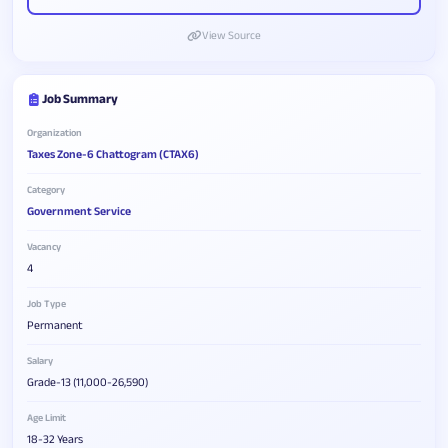
View Source
Job Summary
Organization
Taxes Zone-6 Chattogram (CTAX6)
Category
Government Service
Vacancy
4
Job Type
Permanent
Salary
Grade-13 (11,000-26,590)
Age Limit
18-32 Years