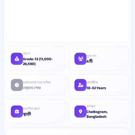
বেতন
শূন্য পদ
Grade-13 (11,000-
4 টি
26,590)
আবেদনের শেষ তারিখ
বয়সসীমা
মেয়াদ শেষ
18-32 Years
কর্মস্থল
চাকরির ধরন
Chattogram,
স্থায়ী
Bangladesh