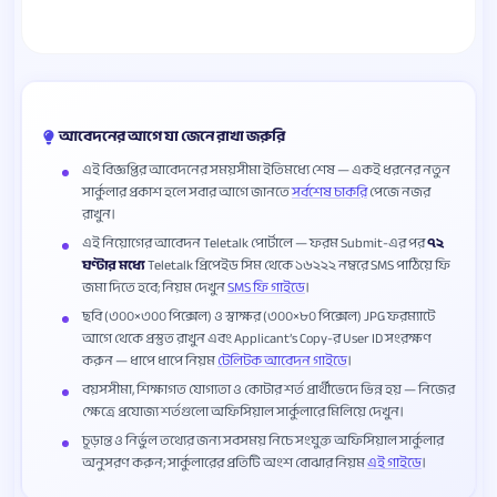
আবেদনের আগে যা জেনে রাখা জরুরি
এই বিজ্ঞপ্তির আবেদনের সময়সীমা ইতিমধ্যে শেষ — একই ধরনের নতুন
সার্কুলার প্রকাশ হলে সবার আগে জানতে
সর্বশেষ চাকরি
পেজে নজর
রাখুন।
এই নিয়োগের আবেদন Teletalk পোর্টালে — ফরম Submit-এর পর
৭২
ঘণ্টার মধ্যে
Teletalk প্রিপেইড সিম থেকে ১৬২২২ নম্বরে SMS পাঠিয়ে ফি
জমা দিতে হবে; নিয়ম দেখুন
SMS ফি গাইডে
।
ছবি (৩০০×৩০০ পিক্সেল) ও স্বাক্ষর (৩০০×৮০ পিক্সেল) JPG ফরম্যাটে
আগে থেকে প্রস্তুত রাখুন এবং Applicant’s Copy-র User ID সংরক্ষণ
করুন — ধাপে ধাপে নিয়ম
টেলিটক আবেদন গাইডে
।
বয়সসীমা, শিক্ষাগত যোগ্যতা ও কোটার শর্ত প্রার্থীভেদে ভিন্ন হয় — নিজের
ক্ষেত্রে প্রযোজ্য শর্তগুলো অফিসিয়াল সার্কুলারে মিলিয়ে দেখুন।
চূড়ান্ত ও নির্ভুল তথ্যের জন্য সবসময় নিচে সংযুক্ত অফিসিয়াল সার্কুলার
অনুসরণ করুন; সার্কুলারের প্রতিটি অংশ বোঝার নিয়ম
এই গাইডে
।