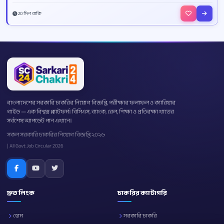
20 দিন বাকি
বাংলাদেশের সরকারি চাকরির নিয়োগ বিজ্ঞপ্তি, পরীক্ষার ফলাফল ও ক্যারিয়ার
গাইড — এক বিশ্বস্ত প্ল্যাটফর্ম। বিসিএস, ব্যাংক, রেল, শিক্ষা ও প্রতিরক্ষা খাতের
সর্বশেষ আপডেট পান এখানে।
সকল সরকারি চাকরির নিয়োগ বিজ্ঞপ্তি ২০২৬
| All Govt Job Circular 2026
দ্রুত লিংক
চাকরির ক্যাটাগরি
হোম
সরকারি চাকরি