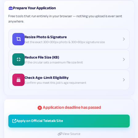
Prepare Your Application
Free tools that run entirely in your browser — nothing you upload is ever sent
anywhere.
Resize Photo & Signature
Get the exact 300×300px photo & 300×80px signature size
Reduce File Size (KB)
If the circular sets a maximum file size limit
Check Age-Limit Eligibility
Confirm you meet this job's age requirement
Application deadline has passed
Apply on Official Teletalk Site
View Source