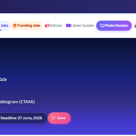
 Jobs
Trending Jobs
Notices
Career Guides
Photo Resizer
২০২৬
hattogram (CTAX6)
Save
Deadline: 07 June, 2026