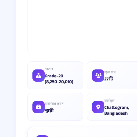
বেতন
শূন্য পদ
Grade-20
27 টি
(8,250-20,010)
কর্মস্থল
চাকরির ধরন
Chattogram,
স্থায়ী
Bangladesh