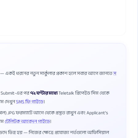
ষ — একই ধরনের নতুন সার্কুলার প্রকাশ হলে সবার আগে জানতে
স
ম Submit-এর পর
৭২ ঘণ্টার মধ্যে
Teletalk প্রিপেইড সিম থেকে
য়ম দেখুন
SMS ফি গাইডে
।
েল) JPG ফরম্যাটে আগে থেকে প্রস্তুত রাখুন এবং Applicant’s
য়ম
টেলিটক আবেদন গাইডে
।
ভেদে ভিন্ন হয় — নিজের ক্ষেত্রে প্রযোজ্য শর্তগুলো অফিসিয়াল