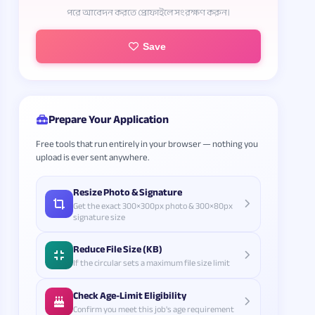
পরে আবেদন করতে প্রোফাইলে সংরক্ষণ করুন।
Save
Prepare Your Application
Free tools that run entirely in your browser — nothing you
upload is ever sent anywhere.
Resize Photo & Signature
Get the exact 300×300px photo & 300×80px
signature size
Reduce File Size (KB)
If the circular sets a maximum file size limit
Check Age-Limit Eligibility
Confirm you meet this job's age requirement