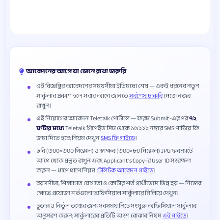
আবেদনের আগে যা জেনে রাখা জরুরি
এই বিজ্ঞপ্তির আবেদনের সময়সীমা ইতিমধ্যে শেষ — একই ধরনের নতুন
সার্কুলার প্রকাশ হলে সবার আগে জানতে
সর্বশেষ চাকরি
পেজে নজর
রাখুন।
এই নিয়োগের আবেদন Teletalk পোর্টালে — ফরম Submit-এর পর
৭২
ঘণ্টার মধ্যে
Teletalk প্রিপেইড সিম থেকে ১৬২২২ নম্বরে SMS পাঠিয়ে ফি
জমা দিতে হবে; নিয়ম দেখুন
SMS ফি গাইডে
।
ছবি (৩০০×৩০০ পিক্সেল) ও স্বাক্ষর (৩০০×৮০ পিক্সেল) JPG ফরম্যাটে
আগে থেকে প্রস্তুত রাখুন এবং Applicant’s Copy-র User ID সংরক্ষণ
করুন — ধাপে ধাপে নিয়ম
টেলিটক আবেদন গাইডে
।
বয়সসীমা, শিক্ষাগত যোগ্যতা ও কোটার শর্ত প্রার্থীভেদে ভিন্ন হয় — নিজের
ক্ষেত্রে প্রযোজ্য শর্তগুলো অফিসিয়াল সার্কুলারে মিলিয়ে দেখুন।
চূড়ান্ত ও নির্ভুল তথ্যের জন্য সবসময় নিচে সংযুক্ত অফিসিয়াল সার্কুলার
অনুসরণ করুন; সার্কুলারের প্রতিটি অংশ বোঝার নিয়ম
এই গাইডে
।