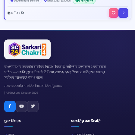
Government Service
Dhaka, Bangladesh
378 শূন্য পদ
17 দিন বাকি
বাংলাদেশের সরকারি চাকরির নিয়োগ বিজ্ঞপ্তি, পরীক্ষার ফলাফল ও ক্যারিয়ার
গাইড — এক বিশ্বস্ত প্ল্যাটফর্ম। বিসিএস, ব্যাংক, রেল, শিক্ষা ও প্রতিরক্ষা খাতের
সর্বশেষ আপডেট পান এখানে।
সকল সরকারি চাকরির নিয়োগ বিজ্ঞপ্তি ২০২৬
| All Govt Job Circular 2026
দ্রুত লিংক
চাকরির ক্যাটাগরি
হোম
সরকারি চাকরি