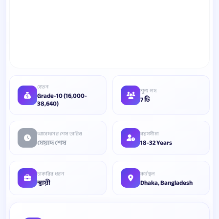
বেতন
শূন্য পদ
Grade-10 (16,000-
7 টি
38,640)
আবেদনের শেষ তারিখ
বয়সসীমা
মেয়াদ শেষ
18-32 Years
চাকরির ধরন
কর্মস্থল
স্থায়ী
Dhaka, Bangladesh