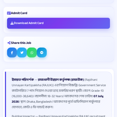
Admit Card
Download Admit Card
Share this Job
ইমারত পরিদর্শক
—
রাজধানী উন্নয়ন কর্তৃপক্ষ (রাজউক)
(Rajdhani
Unnayan Kartipakkha (RAJUK)) এর নিয়োগ বিজ্ঞপ্তি। Government Service
ক্যাটাগরিতে 7 পদে নিয়োগ দেওয়া হবে, চাকরির ধরন স্থায়ী। বেতন: Grade-10
(16,000-38,640)। বয়সসীমা: 18-32 Years। আবেদনের শেষ তারিখ:
07 July,
2026
। স্থান: Dhaka, Bangladesh। আবেদনের পূর্বে অফিসিয়াল সার্কুলারে
যোগ্যতা, কোটা ও ফি যাচাই করুন।
Building Inspector — Rajdhani Unnayan Kartipakkha (RAJUK) recruitment,