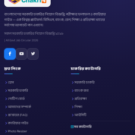
বাংলাদেশের সরকারি চাকরির নিয়োগ বিজ্ঞপ্তি, পরীক্ষার ফলাফল ও ক্যারিয়ার
গাইড — এক বিশ্বস্ত প্ল্যাটফর্ম। বিসিএস, ব্যাংক, রেল, শিক্ষা ও প্রতিরক্ষা খাতের
সর্বশেষ আপডেট পান এখানে।
সকল সরকারি চাকরির নিয়োগ বিজ্ঞপ্তি ২০২৬
| All Govt Job Circular 2026
দ্রুত লিংক
চাকরির ক্যাটাগরি
হোম
সরকারি চাকরি
সরকারি চাকরি
ব্যাংক জব
নোটিশ বোর্ড
প্রতিরক্ষা
আমাদের সম্পর্কে
শিক্ষা
প্রশ্নোত্তর (FAQ)
আইসিটি
ক্যারিয়ার গাইড
সব ক্যাটাগরি
Photo Resizer