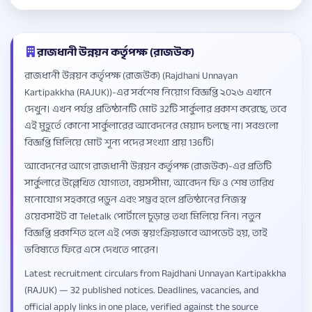
রাজধানী উন্নয়ন কর্তৃপক্ষ (রাজউক)
রাজধানী উন্নয়ন কর্তৃপক্ষ (রাজউক) (Rajdhani Unnayan
Kartipakkha (RAJUK))-এর সর্বশেষ নিয়োগ বিজ্ঞপ্তি ২০২৬ এখানে
দেখুন। এখন পর্যন্ত প্রতিষ্ঠানটি মোট 32টি সার্কুলার প্রকাশ করেছে, তবে
এই মুহূর্তে কোনো সার্কুলারের আবেদনের মেয়াদ চলছে না। সবগুলো
বিজ্ঞপ্তি মিলিয়ে মোট শূন্য পদের সংখ্যা প্রায় 136টি।
আবেদনের আগে রাজধানী উন্নয়ন কর্তৃপক্ষ (রাজউক)-এর প্রতিটি
সার্কুলারে উল্লেখিত যোগ্যতা, বয়সসীমা, আবেদন ফি ও শেষ তারিখ
মনোযোগ সহকারে পড়ুন এবং সম্ভব হলে প্রতিষ্ঠানের নিজস্ব
ওয়েবসাইট বা Teletalk পোর্টালে চূড়ান্ত তথ্য মিলিয়ে নিন। নতুন
বিজ্ঞপ্তি প্রকাশিত হলে এই পেজ স্বয়ংক্রিয়ভাবে আপডেট হয়, তাই
ভবিষ্যতে ফিরে এসে দেখতে পারেন।
Latest recruitment circulars from Rajdhani Unnayan Kartipakkha
(RAJUK) — 32 published notices. Deadlines, vacancies, and
official apply links in one place, verified against the source