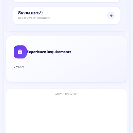
উচ্চমান সহকারী
Upper Division Assistant
Experience Requirements
2 Years
ADVERTISEMENT