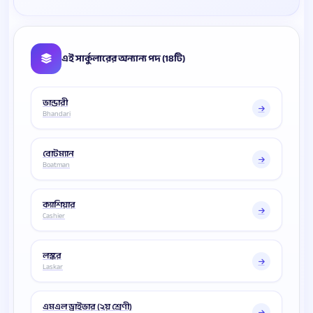
এই সার্কুলারের অন্যান্য পদ (18টি)
ভান্ডারী
Bhandari
বোটম্যান
Boatman
ক্যাশিয়ার
Cashier
লস্কর
Laskar
এমএল ড্রাইভার (২য় শ্রেণী)