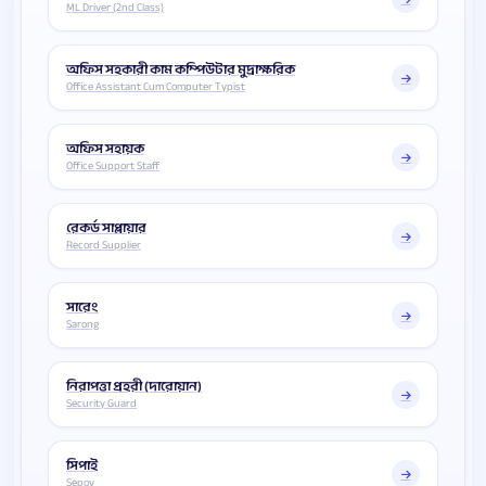
ML Driver (2nd Class)
অফিস সহকারী কাম কম্পিউটার মুদ্রাক্ষরিক
Office Assistant Cum Computer Typist
অফিস সহায়ক
Office Support Staff
রেকর্ড সাপ্লায়ার
Record Supplier
সারেং
Sarong
নিরাপত্তা প্রহরী (দারোয়ান)
Security Guard
সিপাই
Sepoy