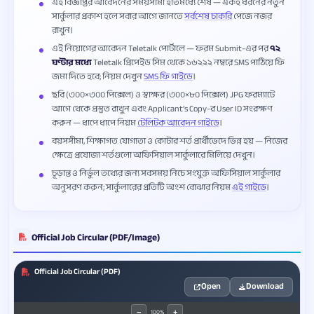
এই বিজ্ঞপ্তির আবেদনের সময়সীমা ইতিমধ্যে শেষ — একই ধরনের নতুন
সার্কুলার প্রকাশ হলে সবার আগে জানতে
সর্বশেষ চাকরি
পেজে নজর
রাখুন।
এই নিয়োগের আবেদন Teletalk পোর্টালে — ফরম Submit-এর পর
৭২
ঘণ্টার মধ্যে
Teletalk প্রিপেইড সিম থেকে ১৬২২২ নম্বরে SMS পাঠিয়ে ফি
জমা দিতে হবে; নিয়ম দেখুন
SMS ফি গাইডে
।
ছবি (৩০০×৩০০ পিক্সেল) ও স্বাক্ষর (৩০০×৮০ পিক্সেল) JPG ফরম্যাটে
আগে থেকে প্রস্তুত রাখুন এবং Applicant’s Copy-র User ID সংরক্ষণ
করুন — ধাপে ধাপে নিয়ম
টেলিটক আবেদন গাইডে
।
বয়সসীমা, শিক্ষাগত যোগ্যতা ও কোটার শর্ত প্রার্থীভেদে ভিন্ন হয় — নিজের
ক্ষেত্রে প্রযোজ্য শর্তগুলো অফিসিয়াল সার্কুলারে মিলিয়ে দেখুন।
চূড়ান্ত ও নির্ভুল তথ্যের জন্য সবসময় নিচে সংযুক্ত অফিসিয়াল সার্কুলার
অনুসরণ করুন; সার্কুলারের প্রতিটি অংশ বোঝার নিয়ম
এই গাইডে
।
Official Job Circular (PDF/Image)
Official Job Circular (PDF)
Open
Download
100%
−
+