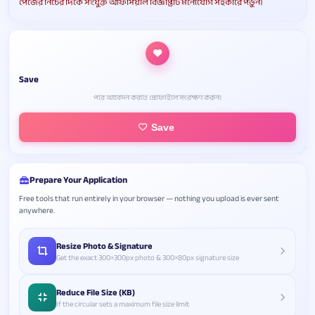
পেজের নিচের দিকে সংযুক্ত অফিসিয়াল বিজ্ঞপ্তিটি মনোযোগ সহকারে পড়ুন।
Save
পরে আবেদন করতে প্রোফাইলে সংরক্ষণ করুন।
Save
Prepare Your Application
Free tools that run entirely in your browser — nothing you upload is ever sent
anywhere.
Resize Photo & Signature
Get the exact 300×300px photo & 300×80px signature size
Reduce File Size (KB)
If the circular sets a maximum file size limit