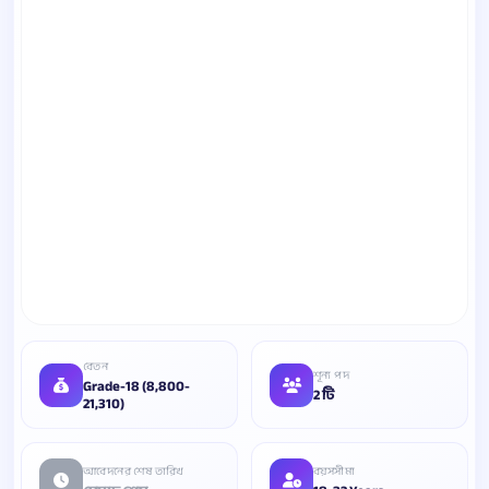
বেতন
শূন্য পদ
Grade-18 (8,800-
2 টি
21,310)
আবেদনের শেষ তারিখ
বয়সসীমা