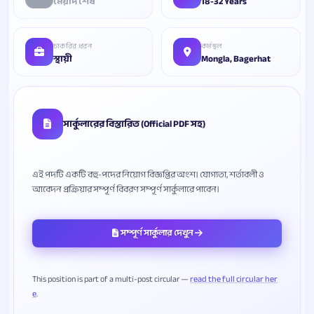
মেয়াদ শেষ
18-32 Years
চাকরির ধরন
কর্মস্থল
স্থায়ী
Mongla, Bagerhat
সার্কুলারের বিস্তারিত (Official PDF সহ)
এই পদটি একটি বহু-পদের নিয়োগ বিজ্ঞপ্তির অংশ। যোগ্যতা, শর্তাবলী ও
সম্পূর্ণ সার্কুলার দেখুন
This position is part of a multi-post circular —
read the full circular her
e