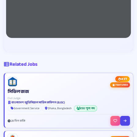
Related Jobs
#37
FEATURED
সিভিল জজ
Civil Judge
বাংলাদেশ জুডিসিয়াল সার্ভিস কমিশন (BJSC)
Government Service
Dhaka, Bangladesh
250 শূন্য পদ
28 দিন বাকি