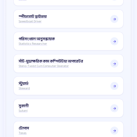
স্পীডবোট ড্রাইভার
Speedboat Driver
পরিসংখ্যান অনুসন্ধায়ক
Statistics Researcher
সাঁট-মুদ্রাক্ষরিক কাম কম্পিউটার অপারেটর
Steno-Typist Cum Computer Operator
স্টুয়ার্ড
Steward
সুকানী
Sukani
টোপাস
Topas