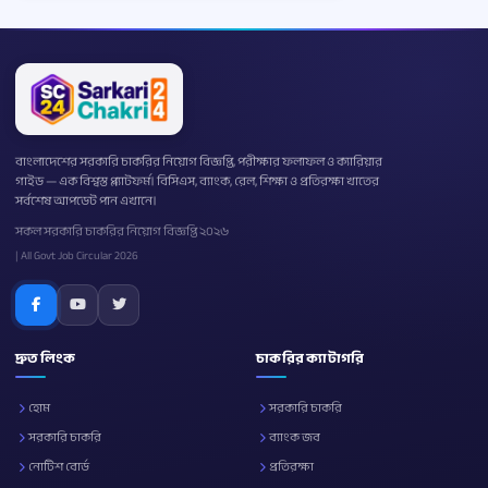
বাংলাদেশের সরকারি চাকরির নিয়োগ বিজ্ঞপ্তি, পরীক্ষার ফলাফল ও ক্যারিয়ার
গাইড — এক বিশ্বস্ত প্ল্যাটফর্ম। বিসিএস, ব্যাংক, রেল, শিক্ষা ও প্রতিরক্ষা খাতের
সর্বশেষ আপডেট পান এখানে।
সকল সরকারি চাকরির নিয়োগ বিজ্ঞপ্তি ২০২৬
| All Govt Job Circular 2026
দ্রুত লিংক
চাকরির ক্যাটাগরি
হোম
সরকারি চাকরি
সরকারি চাকরি
ব্যাংক জব
নোটিশ বোর্ড
প্রতিরক্ষা