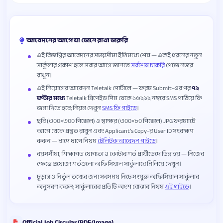
আবেদনের আগে যা জেনে রাখা জরুরি
এই বিজ্ঞপ্তির আবেদনের সময়সীমা ইতিমধ্যে শেষ — একই ধরনের নতুন
সার্কুলার প্রকাশ হলে সবার আগে জানতে
সর্বশেষ চাকরি
পেজে নজর
রাখুন।
এই নিয়োগের আবেদন Teletalk পোর্টালে — ফরম Submit-এর পর
৭২
ঘণ্টার মধ্যে
Teletalk প্রিপেইড সিম থেকে ১৬২২২ নম্বরে SMS পাঠিয়ে ফি
জমা দিতে হবে; নিয়ম দেখুন
SMS ফি গাইডে
।
ছবি (৩০০×৩০০ পিক্সেল) ও স্বাক্ষর (৩০০×৮০ পিক্সেল) JPG ফরম্যাটে
আগে থেকে প্রস্তুত রাখুন এবং Applicant’s Copy-র User ID সংরক্ষণ
করুন — ধাপে ধাপে নিয়ম
টেলিটক আবেদন গাইডে
।
বয়সসীমা, শিক্ষাগত যোগ্যতা ও কোটার শর্ত প্রার্থীভেদে ভিন্ন হয় — নিজের
ক্ষেত্রে প্রযোজ্য শর্তগুলো অফিসিয়াল সার্কুলারে মিলিয়ে দেখুন।
চূড়ান্ত ও নির্ভুল তথ্যের জন্য সবসময় নিচে সংযুক্ত অফিসিয়াল সার্কুলার
অনুসরণ করুন; সার্কুলারের প্রতিটি অংশ বোঝার নিয়ম
এই গাইডে
।
Official Job Circular (PDF/Image)