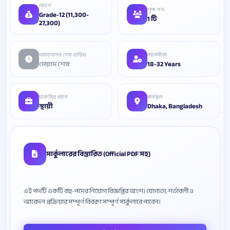
বেতন
শূন্য পদ
Grade-12 (11,300-
1 টি
27,300)
আবেদনের শেষ তারিখ
বয়সসীমা
মেয়াদ শেষ
18-32 Years
চাকরির ধরন
কর্মস্থল
স্থায়ী
Dhaka, Bangladesh
সার্কুলারের বিস্তারিত (Official PDF সহ)
এই পদটি একটি বহু-পদের নিয়োগ বিজ্ঞপ্তির অংশ। যোগ্যতা, শর্তাবলী ও