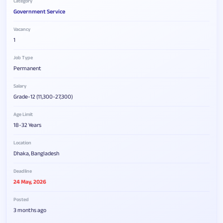
Category
Government Service
Vacancy
1
Job Type
Permanent
Salary
Grade-12 (11,300-27,300)
Age Limit
18-32 Years
Location
Dhaka, Bangladesh
Deadline
24 May, 2026
Posted
3 months ago