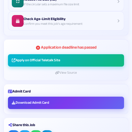
If the circular sets a maximum file size limit
Check Age-Limit Eligibility
Confirm you meet this job's age requirement
Application deadline has passed
Apply on Official Teletalk Site
View Source
Admit Card
Download Admit Card
Share this Job