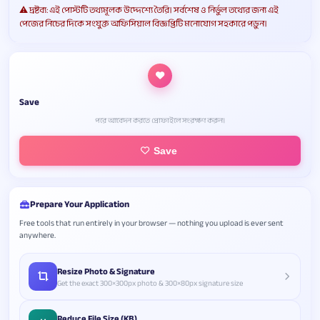
⚠️ দ্রষ্টব্য: এই পোস্টটি তথ্যমূলক উদ্দেশ্যে তৈরি। সর্বশেষ ও নির্ভুল তথ্যের জন্য এই
পেজের নিচের দিকে সংযুক্ত অফিসিয়াল বিজ্ঞপ্তিটি মনোযোগ সহকারে পড়ুন।
Save
পরে আবেদন করতে প্রোফাইলে সংরক্ষণ করুন।
Save
Prepare Your Application
Free tools that run entirely in your browser — nothing you upload is ever sent
anywhere.
Resize Photo & Signature
Get the exact 300×300px photo & 300×80px signature size
Reduce File Size (KB)