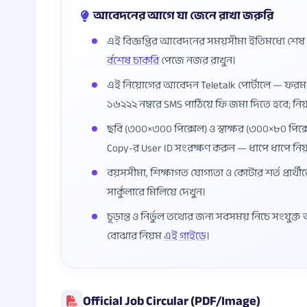
আবেদনের আগে যা জেনে রাখা জরুরি
এই বিজ্ঞপ্তির আবেদনের সময়সীমা ইতিমধ্যে শে
র্বশেষ চাকরি
পেজে নজর রাখুন।
এই নিয়োগের আবেদন Teletalk পোর্টালে — ফর
১৬২২২ নম্বরে SMS পাঠিয়ে ফি জমা দিতে হবে; নি
ছবি (৩০০×৩০০ পিক্সেল) ও স্বাক্ষর (৩০০×৮০ পিক্স
Copy-র User ID সংরক্ষণ করুন — ধাপে ধাপে নি
বয়সসীমা, শিক্ষাগত যোগ্যতা ও কোটার শর্ত প্রার্থী
সার্কুলারে মিলিয়ে দেখুন।
চূড়ান্ত ও নির্ভুল তথ্যের জন্য সবসময় নিচে সংযুক
বোঝার নিয়ম
এই গাইডে
।
Official Job Circular (PDF/Image)