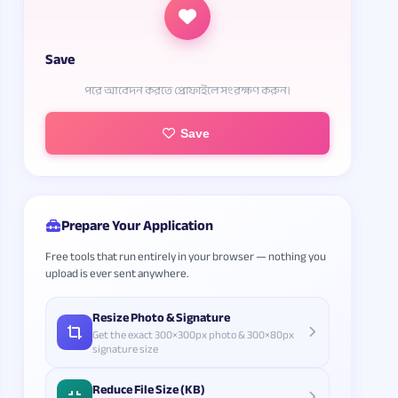
Save
পরে আবেদন করতে প্রোফাইলে সংরক্ষণ করুন।
Save
Prepare Your Application
Free tools that run entirely in your browser — nothing you
upload is ever sent anywhere.
Resize Photo & Signature
Get the exact 300×300px photo & 300×80px
signature size
Reduce File Size (KB)