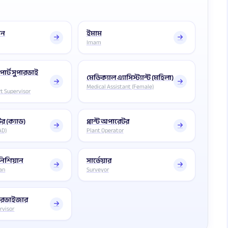
ান
ইমাম
Imam
সপোর্ট সুপারভাই
মেডিক্যাল এ্যাসিস্ট্যান্ট (মহিলা)
Medical Assistant (Female)
rt Supervisor
র (ক্যাড)
প্লান্ট অপারেটর
AD)
Plant Operator
নিশিয়ান
সার্ভেয়ার
ian
Surveyor
সুপারভাইজার
rvisor