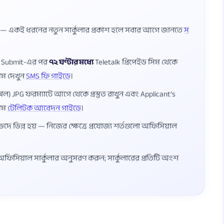
ষ — একই ধরনের নতুন সার্কুলার প্রকাশ হলে সবার আগে জানতে
স
ম Submit-এর পর
৭২ ঘণ্টার মধ্যে
Teletalk প্রিপেইড সিম থেকে
য়ম দেখুন
SMS ফি গাইডে
।
েল) JPG ফরম্যাটে আগে থেকে প্রস্তুত রাখুন এবং Applicant’s
য়ম
টেলিটক আবেদন গাইডে
।
ভেদে ভিন্ন হয় — নিজের ক্ষেত্রে প্রযোজ্য শর্তগুলো অফিসিয়াল
্ত অফিসিয়াল সার্কুলার অনুসরণ করুন; সার্কুলারের প্রতিটি অংশ