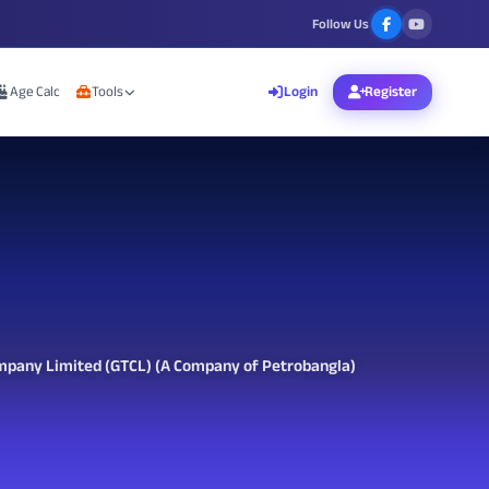
Follow Us
Age Calc
Tools
Login
Register
mpany Limited (GTCL) (A Company of Petrobangla)