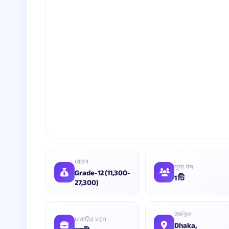
বেতন
শূন্য পদ
Grade-12 (11,300-
1 টি
27,300)
কর্মস্থল
চাকরির ধরন
Dhaka,