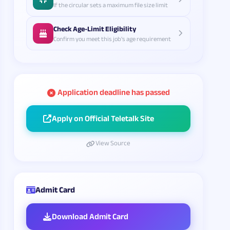
If the circular sets a maximum file size limit
Check Age-Limit Eligibility
Confirm you meet this job's age requirement
Application deadline has passed
Apply on Official Teletalk Site
View Source
Admit Card
Download Admit Card