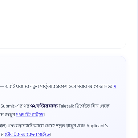
ষ — একই ধরনের নতুন সার্কুলার প্রকাশ হলে সবার আগে জানতে
স
ম Submit-এর পর
৭২ ঘণ্টার মধ্যে
Teletalk প্রিপেইড সিম থেকে
য়ম দেখুন
SMS ফি গাইডে
।
েল) JPG ফরম্যাটে আগে থেকে প্রস্তুত রাখুন এবং Applicant’s
য়ম
টেলিটক আবেদন গাইডে
।