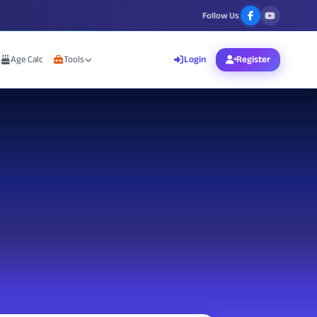
Follow Us
Age Calc
Tools
Login
Register