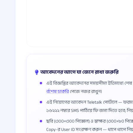
আবেদনের আগে যা জেনে রাখা জরুরি
এই বিজ্ঞপ্তির আবেদনের সময়সীমা ইতিমধ্যে শে
র্বশেষ চাকরি
পেজে নজর রাখুন।
এই নিয়োগের আবেদন Teletalk পোর্টালে — ফর
১৬২২২ নম্বরে SMS পাঠিয়ে ফি জমা দিতে হবে; নি
ছবি (৩০০×৩০০ পিক্সেল) ও স্বাক্ষর (৩০০×৮০ পিক্স
Copy-র User ID সংরক্ষণ করুন — ধাপে ধাপে নি