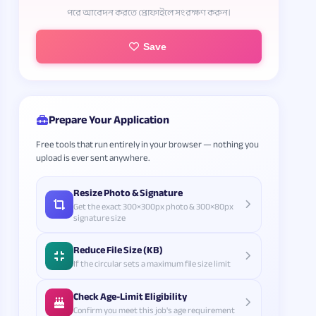
পরে আবেদন করতে প্রোফাইলে সংরক্ষণ করুন।
Save
Prepare Your Application
Free tools that run entirely in your browser — nothing you
upload is ever sent anywhere.
Resize Photo & Signature
Get the exact 300×300px photo & 300×80px
signature size
Reduce File Size (KB)
If the circular sets a maximum file size limit
Check Age-Limit Eligibility
Confirm you meet this job's age requirement