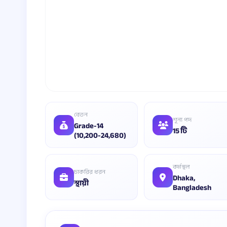
বেতন
শূন্য পদ
Grade-14
15 টি
(10,200-24,680)
কর্মস্থল
চাকরির ধরন
Dhaka,
স্থায়ী
Bangladesh