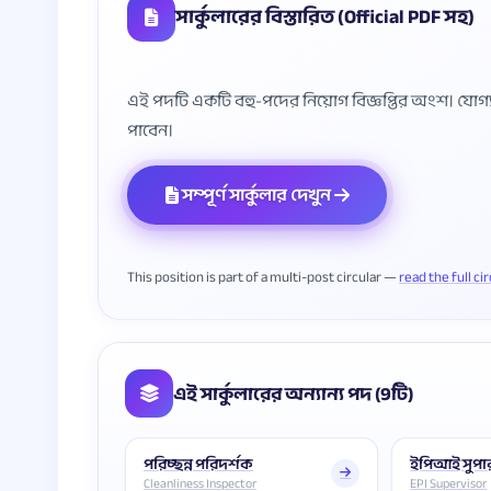
সার্কুলারের বিস্তারিত (Official PDF সহ)
এই পদটি একটি বহু-পদের নিয়োগ বিজ্ঞপ্তির অংশ। যোগ্যতা, 
সম্পূর্ণ সার্কুলার দেখুন
This position is part of a multi-post circular —
read the full ci
এই সার্কুলারের অন্যান্য পদ (9টি)
পরিচ্ছন্ন পরিদর্শক
ইপিআই সুপা
Cleanliness Inspector
EPI Supervisor