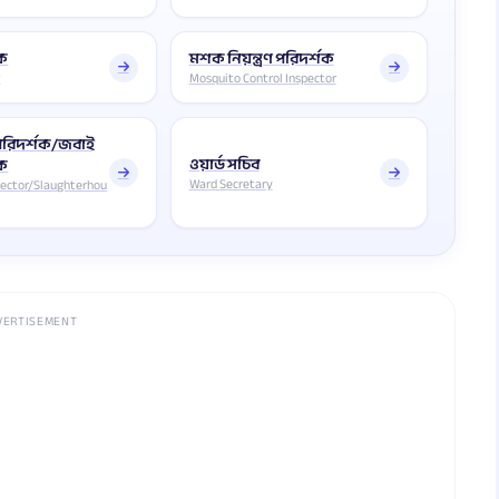
শক
মশক নিয়ন্ত্রণ পরিদর্শক
r
Mosquito Control Inspector
পরিদর্শক/জবাই
ওয়ার্ড সচিব
শক
Ward Secretary
pector/Slaughterhou
VERTISEMENT