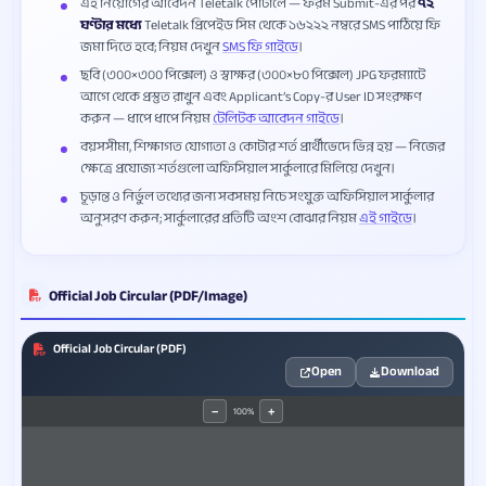
এই নিয়োগের আবেদন Teletalk পোর্টালে — ফরম Submit-এর পর
৭২
ঘণ্টার মধ্যে
Teletalk প্রিপেইড সিম থেকে ১৬২২২ নম্বরে SMS পাঠিয়ে ফি
জমা দিতে হবে; নিয়ম দেখুন
SMS ফি গাইডে
।
ছবি (৩০০×৩০০ পিক্সেল) ও স্বাক্ষর (৩০০×৮০ পিক্সেল) JPG ফরম্যাটে
আগে থেকে প্রস্তুত রাখুন এবং Applicant’s Copy-র User ID সংরক্ষণ
করুন — ধাপে ধাপে নিয়ম
টেলিটক আবেদন গাইডে
।
বয়সসীমা, শিক্ষাগত যোগ্যতা ও কোটার শর্ত প্রার্থীভেদে ভিন্ন হয় — নিজের
ক্ষেত্রে প্রযোজ্য শর্তগুলো অফিসিয়াল সার্কুলারে মিলিয়ে দেখুন।
চূড়ান্ত ও নির্ভুল তথ্যের জন্য সবসময় নিচে সংযুক্ত অফিসিয়াল সার্কুলার
অনুসরণ করুন; সার্কুলারের প্রতিটি অংশ বোঝার নিয়ম
এই গাইডে
।
Official Job Circular (PDF/Image)
Official Job Circular (PDF)
Open
Download
100%
−
+