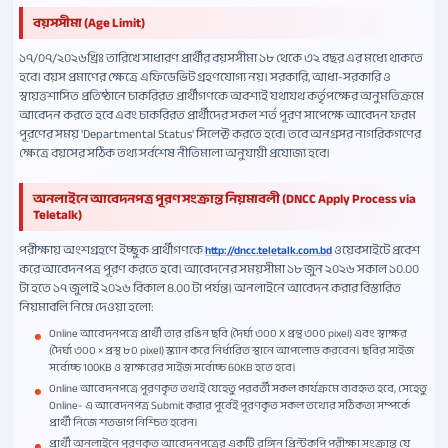
বয়সসীমা (Age Limit)
১৭/০৭/২০২৬খ্রিঃ তারিখে সাধারণ প্রার্থীর বয়সসীমা ১৮ থেকে ৩২ বছর এর মধ্যে থাকতে
হবে। বয়স প্রমাণের ক্ষেত্রে এফিডেভিট গ্রহণযোগ্য নয়। সরকারি, আধা-সরকারি ও
স্বায়ত্তশাসিত প্রতিষ্ঠানে চাকরিরত প্রার্থীগণকে অবশ্যই যথাযথ কর্তৃপক্ষের অনুমতিক্রমে
আবেদন করতে হবে এবং চাকরিরত প্রার্থীদের সকল শর্ত পূরণ সাপেক্ষে আবেদন ফরম
পূরণের সময় 'Departmental Status' সিলেক্ট করতে হবে। তবে অনগ্রসর নাগরিকগণের
ক্ষেত্রে বয়সের সঠিক তথ্য সর্বশেষ নীতিমালা অনুযায়ী প্রযোজ্য হবে।
অনলাইনে আবেদনপত্র পূরণ সংক্রান্ত নিয়মাবলী (DNCC Apply Process via
Teletalk)
পরীক্ষায় অংশগ্রহণে ইচ্ছুক প্রার্থীগণকে
ওয়েবসাইটে প্রবেশ
http://dncc.teletalk.com.bd
করে আবেদনপত্র পূরণ করতে হবে। আবেদনের সময়সীমা ১৮ জুন ২০২৬ সকাল ১০.০০
টা হতে ১৭ জুলাই ২০২৬ বিকাল ৪.০০ টা পর্যন্ত। অনলাইনে আবেদন করার বিস্তারিত
নিয়মাবলি নিম্নে দেওয়া হলো:
Online আবেদনপত্রে প্রার্থী তার রঙিন ছবি (দৈর্ঘ্য ৩০০ X প্রন্থ ৩০০ pixel) এবং স্বাক্ষর
(দৈর্ঘ্য ৩০০ × প্রস্থ ৮০ pixel) স্ক্যান করে নির্ধারিত স্থানে আপলোড করবেন। ছবির সাইজ
সর্বোচ্চ 100KB ও স্বাক্ষরের সাইজ সর্বোচ্চ 60KB হতে হবে।
Online আবেদনপত্রে পূরণকৃত তথ্যই যেহেতু পরবর্তী সকল কার্যক্রমে ব্যবহৃত হবে, সেহেতু
Online- এ আবেদনপত্র Submit করার পূর্বেই পূরণকৃত সকল তথ্যের সঠিকতা সম্পর্কে
প্রার্থী নিজে শতভাগ নিশ্চিত হবেন।
প্রার্থী অনলাইনে পূরণকৃত আবেদনপত্রের একটি রঙ্গিন প্রিন্টকপি পরীক্ষা সংক্রান্ত যে