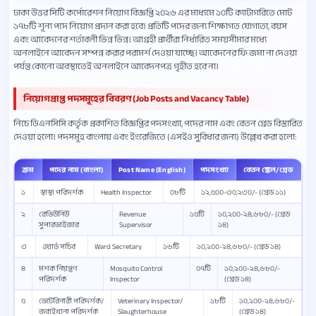
ঢাকা উত্তর সিটি কর্পোরেশন নিয়োগ বিজ্ঞপ্তি ২০২৬ এর মাধ্যমে ১০টি ক্যাটাগরিতে মোট
১৭৮টি শূন্য পদে নিয়োগ প্রদান করা হবে। প্রতিটি পদের জন্য শিক্ষাগত যোগ্যতা, বয়স
এবং আবেদনের শর্তাবলী ভিন্ন ভিন্ন। আগ্রহী প্রার্থীরা নির্ধারিত সময়সীমার মধ্যে
অনলাইনে আবেদন সম্পন্ন করার পরামর্শ দেওয়া যাচ্ছে। আবেদনের ফি জমা না দেওয়া
পর্যন্ত কোনো অবস্থাতেই অনলাইনে আবেদনপত্র গৃহীত হবে না।
নিয়োগপ্রাপ্ত পদসমূহের বিবরণ (Job Posts and Vacancy Table)
নিচে ডিএনসিসি কর্তৃক প্রকাশিত বিজ্ঞপ্তির পদসংখ্যা, পদের নাম এবং বেতন গ্রেড বিস্তারিত
দেওয়া হলো। পদসমূহ বাংলায় এবং ইংরেজিতে (এসইও সুবিধার জন্য) উল্লেখ করা হলো:
ক্রম
পদের নাম (বাংলা)
Post Name (English)
পদসংখ্যা
বেতন স্কেল/গ্রেড
১
স্বাস্থ্য পরিদর্শক
Health Inspector
০৮টি
১২,৫০০-৩০,২৩০/- (গ্রেড ১১)
২
রেভিউনিউ
Revenue
১৫টি
১০,২০০-২৪,৬৮০/- (গ্রেড
সুপারভাইজার
Supervisor
১৪)
৩
ওয়ার্ড সচিব
Ward Secretary
১৬টি
১০,২০০-২৪,৬৮০/- (গ্রেড ১৪)
৪
মশক নিয়ন্ত্রণ
Mosquito Control
০৭টি
১০,২০০-২৪,৬৮০/-
পরিদর্শক
Inspector
(গ্রেড ১৪)
৫
ভেটেরিনারী পরিদর্শক/
Veterinary Inspector/
১৮টি
১০,২০০-২৪,৬৮০/-
জবাইখানা পরিদর্শক
Slaughterhouse
(গ্রেড ১৪)