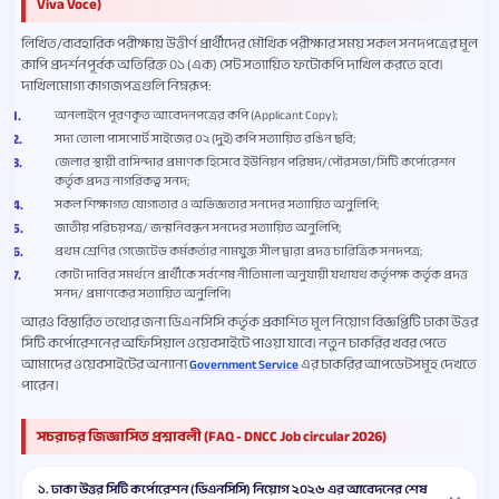
Viva Voce)
লিখিত/ব্যবহারিক পরীক্ষায় উত্তীর্ণ প্রার্থীদের মৌখিক পরীক্ষার সময় সকল সনদপত্রের মূল
কাপি প্রদর্শনপূর্বক অতিরিক্ত ০১ (এক) সেট সত্যায়িত ফটোকপি দাখিল করতে হবে।
দাখিলমোগ্য কাগজপত্রগুলি নিম্নরূপ:
অনলাইনে পূরণকৃত আবেদনপত্রের কপি (Applicant Copy);
সদ্য তোলা পাসপোর্ট সাইজের ০২ (দুই) কপি সত্যায়িত রঙিন ছবি;
জেলার স্থায়ী বাসিন্দার প্রমাণক হিসেবে ইউনিয়ন পরিষদ/পৌরসভা/সিটি কর্পোরেশন
কর্তৃক প্রদত্ত নাগরিকত্ব সনদ;
সকল শিক্ষাগত যোগ্যতার ও অভিজ্ঞতার সনদের সত্যায়িত অনুলিপি;
জাতীয় পরিচয়পত্র/ জন্মনিবন্ধন সনদের সত্যায়িত অনুলিপি;
প্রথম শ্রেণির গেজেটেড কর্মকর্তার নামযুক্ত সীল দ্বারা প্রদত্ত চারিত্রিক সনদপত্র;
কোটা দাবির সমর্থনে প্রার্থীকে সর্বশেষ নীতিমালা অনুযায়ী যথাযথ কর্তৃপক্ষ কর্তৃক প্রদত্ত
সনদ/ প্রমাণকের সত্যায়িত অনুলিপি।
আরও বিস্তারিত তথ্যের জন্য ডিএনসিসি কর্তৃক প্রকাশিত মূল নিয়োগ বিজ্ঞপ্তিটি ঢাকা উত্তর
সিটি কর্পোরেশনের অফিসিয়াল ওয়েবসাইটে পাওয়া যাবে। নতুন চাকরির খবর পেতে
আমাদের ওয়েবসাইটের অন্যান্য
এর চাকরির আপডেটসমূহ দেখতে
Government Service
পারেন।
সচরাচর জিজ্ঞাসিত প্রশ্নাবলী (FAQ - DNCC Job circular 2026)
১. ঢাকা উত্তর সিটি কর্পোরেশন (ডিএনসিসি) নিয়োগ ২০২৬ এর আবেদনের শেষ