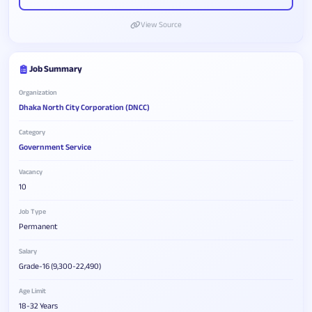
View Source
Job Summary
Organization
Dhaka North City Corporation (DNCC)
Category
Government Service
Vacancy
10
Job Type
Permanent
Salary
Grade-16 (9,300-22,490)
Age Limit
18-32 Years