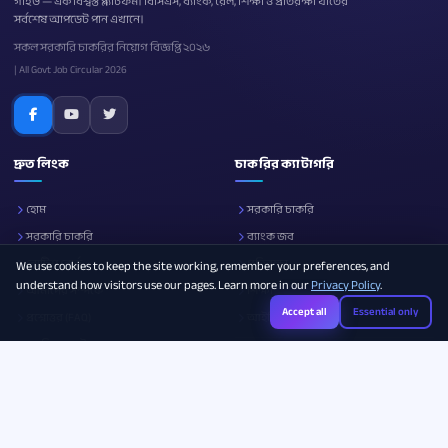
গাইড — এক বিশ্বস্ত প্ল্যাটফর্ম। বিসিএস, ব্যাংক, রেল, শিক্ষা ও প্রতিরক্ষা খাতের
সর্বশেষ আপডেট পান এখানে।
সকল সরকারি চাকরির নিয়োগ বিজ্ঞপ্তি ২০২৬
| All Govt Job Circular 2026
দ্রুত লিংক
চাকরির ক্যাটাগরি
হোম
সরকারি চাকরি
সরকারি চাকরি
ব্যাংক জব
নোটিশ বোর্ড
প্রতিরক্ষা
We use cookies to keep the site working, remember your preferences, and
understand how visitors use our pages. Learn more in our
Privacy Policy
.
আমাদের সম্পর্কে
শিক্ষা
Accept all
Essential only
প্রশ্নোত্তর (FAQ)
আইসিটি
ক্যারিয়ার গাইড
সব ক্যাটাগরি
Photo Resizer
Image Compressor
Age Calculator