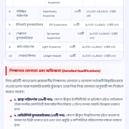
Inspector
৬
পরিচ্ছন্ন
Cleanliness
২৬টি
১০,২০০-২৪,৬৮০/- (গ্রেড
পরিদর্শক
Inspector
১৪)
৭
ইপিআই সুপারভাইজার
EPI Supervisor
১০টি
৯,৩০০-২২,৪৯০/- (গ্রেড ১৬)
৮
স্প্রেম্যান
Sprayman
৩৪টি
৯,৩০০-২২,৪৯০/- (গ্রেড
সুপারভাইজার
Supervisor
১৬)
৯
বাতি পরিদর্শক
Light Inspector
১৫টি
৯,৩০০-২২,৪৯০/- (গ্রেড ১৬)
১০
লেজার কিপার
Ledger Keeper
২৯টি
৯,৩০০-২২,৪৯০/- (গ্রেড ১৬)
শিক্ষাগত যোগ্যতা এবং অভিজ্ঞতা (Detailed Qualifications)
নিচে প্রতিটি পদের জন্য প্রয়োজনীয় শিক্ষাগত যোগ্যতা ও অন্যান্য শর্তাবলী বিস্তারিতভাবে
দেওয়া হলো। যারা সরকারি চাকরি খুঁজছেন, তারা নিজ নিজ যোগ্যতা অনুযায়ী পদ নির্বাচন
করতে পারেন।
১. স্বাস্থ্য পরিদর্শক (০৮টি পদ):
কোনো স্বীকৃত ইনস্টিটিউট বা প্রতিষ্ঠান হইতে মেডিক্যাল
টেকনোলজি (স্যানিটারী ইন্সপেক্টরশীপ) বিষয়ে ৩ (তিন) বৎসর মেয়াদি ডিপ্লোমা থাকতে
হবে।
২. রেভিউনিউ সুপারভাইজার (১৫টি পদ):
কোনো স্বীকৃত বিশ্ববিদ্যালয় হইতে স্নাতক বা
সমমানের ডিগ্রী থাকতে হবে এবং তথ্য প্রযুক্তি ও কম্পিউটার পরিচালনায় দক্ষতা থাকতে
হবে।