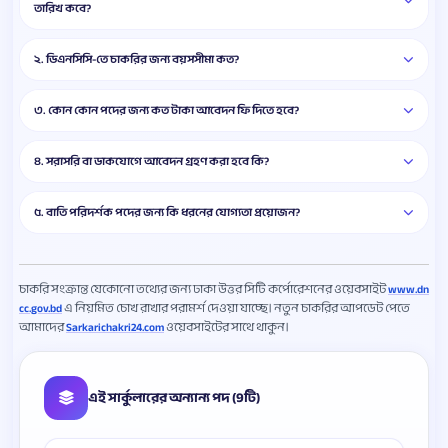
তারিখ কবে?
২. ডিএনসিসি-তে চাকরির জন্য বয়সসীমা কত?
৩. কোন কোন পদের জন্য কত টাকা আবেদন ফি দিতে হবে?
৪. সরাসরি বা ডাকযোগে আবেদন গ্রহণ করা হবে কি?
৫. বাতি পরিদর্শক পদের জন্য কি ধরনের যোগ্যতা প্রয়োজন?
চাকরি সংক্রান্ত যেকোনো তথ্যের জন্য ঢাকা উত্তর সিটি কর্পোরেশনের ওয়েবসাইট
www.dn
এ নিয়মিত চোখ রাখার পরামর্শ দেওয়া যাচ্ছে। নতুন চাকরির আপডেট পেতে
cc.gov.bd
আমাদের
ওয়েবসাইটের সাথে থাকুন।
Sarkarichakri24.com
এই সার্কুলারের অন্যান্য পদ (9টি)