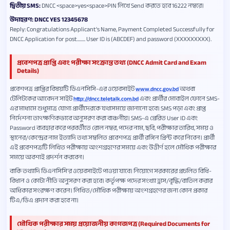
দ্বিতীয় SMS:
DNCC <space>yes<space>PIN লিখে Send করতে হবে 16222 নম্বরে।
উদাহরণ: DNCC YES 12345678
Reply: Congratulations Applicant's Name, Payment Completed Successfully for
DNCC Application for post........ User ID is (ABCDEF) and password (XXXXXXXXX).
প্রবেশপত্র প্রাপ্তি এবং পরীক্ষা সংক্রান্ত তথ্য (DNCC Admit Card and Exam
Details)
প্রবেশপত্র প্রাপ্তির বিষয়টি ডিএনসিসি-এর ওয়েবসাইট
অথবা
www.dncc.gov.bd
টেলিটকের আবেদন সাইট
এবং প্রার্থীর মোবাইল ফোনে SMS-
http://dncc.teletalk.com.bd
এর মাধ্যমে শুধুমাত্র যোগ্য প্রার্থীদেরকে যথাসময়ে জানানো হবে। SMS পড়া এবং প্রাপ্ত
নির্দেশনা তাৎক্ষণিকভাবে অনুসরণ করা বাঞ্চনীয়। SMS-এ প্রেরিত User ID এবং
Password ব্যবহার করে পরবর্তীতে রোল নম্বর, পদের নাম, ছবি, পরীক্ষার তারিখ, সময় ও
স্থানের/কেন্দ্রের নাম ইত্যাদি তথ্য সম্বলিত প্রবেশপত্র প্রার্থী রঙ্গিন প্রিন্ট করে নিবেন। প্রার্থী
এই প্রবেশপত্রটি লিখিত পরীক্ষায় অংশগ্রহণের সময়ে এবং উত্তীর্ণ হলে মৌখিক পরীক্ষার
সময়ে অবশ্যই প্রদর্শন করবেন।
বাকি তথ্যাদি ডিএনসিসি'র ওয়েবসাইটে পাওয়া যাবে। নিয়োগে সরকারের প্রচলিত বিধি-
বিধান ও কোটা নীতি অনুসরণ করা হবে। কর্তৃপক্ষ পদের সংখ্যা হ্রাস/বৃদ্ধি/বাতিল করার
অধিকার সংরক্ষণ করেন। লিখিত/মৌখিক পরীক্ষায় অংশগ্রহণের জন্য কোন প্রকার
টিএ/ডিএ প্রদান করা হবে না।
মৌখিক পরীক্ষার সময় প্রয়োজনীয় কাগজপত্র (Required Documents for