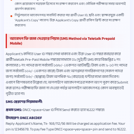
কোন প্রয়োজনে সহায়ক হিসেবে সংরক্ষণ করবেন এবং মৌখিক পরীক্ষার সময় অবশ্যই
প্রদর্শন করবেন।
নির্ভুলভাবে আবেদনপত্র সাবমিট করার পর প্রার্থী User ID, ছবি এবং স্বাক্ষরযুক্ত একটি
'Applicant's Copy' পাবেন। উক্ত Applicant's Copy প্রার্থী রঙ্গিন প্রিন্ট করে সংরক্ষণ
করবেন।
আবেদন ফি জমা দেওয়ার নিয়ম (SMS Method via Teletalk Prepaid
Mobile)
Applicant's কপিতে User ID নম্বর লেখা থাকবে এবং উক্ত User ID নম্বর ব্যবহার করে
প্রার্থীTeletalk Pre-Paid Mobile নম্বরের মাধ্যমে ০২ (দুই)টি SMS করে বিজ্ঞপ্তির ২ নং
কলামের ১ নং পদের জন্য সর্বমোট ১৬৮/- (একশত আটষট্টি) টাকা এবং ২-১০ নং পদের
জন্য সর্বমোট ১১২/- (একশত বারো) টাকা এবং অনগ্রসর নাগরিকগণের (সকল পদের
জন্য) সর্বমোট ৫৬/- (ছাপ্পান্ন) টাকা অনধিক ৭২ (বাহাত্তর) ঘন্টার মধ্যে জমা দিবেন।
এখানে বিশেষভাবে উল্লেখ্য যে, অনলাইনে আবেদনপত্রের সকল অংশ পূরণ করে Submit
করা হলেও পরীক্ষার ফি জমা না দেওয়া পর্যন্ত অনলাইন আবেদনপত্র কোন অবস্থাতেই
গৃহীত হবে না।
SMS প্রেরণের নিয়মাবলী:
প্রথম SMS:
DNCC<space>User ID লিখে Send করতে হবে 16222 নম্বরে।
উদাহরণ: DNCC ABCDEF
Reply: Applicant's Name, Tk- 168/112/56 Will be charged as application fee. Your
pin is 12345678. To pay fee Type DNCC<space>yes<space> pin and send to 16222.