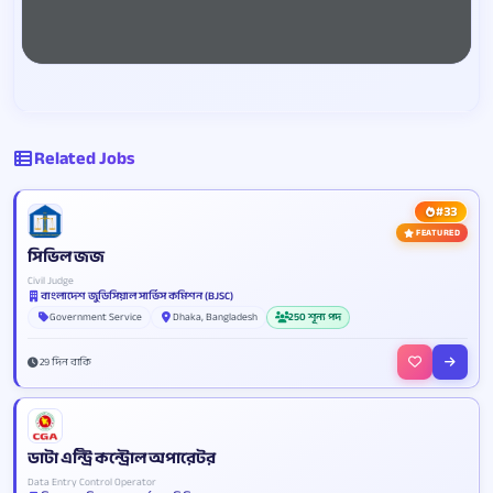
Related Jobs
#33
FEATURED
সিভিল জজ
Civil Judge
বাংলাদেশ জুডিসিয়াল সার্ভিস কমিশন (BJSC)
Government Service
Dhaka, Bangladesh
250 শূন্য পদ
29 দিন বাকি
ডাটা এন্ট্রি কন্ট্রোল অপারেটর
Data Entry Control Operator