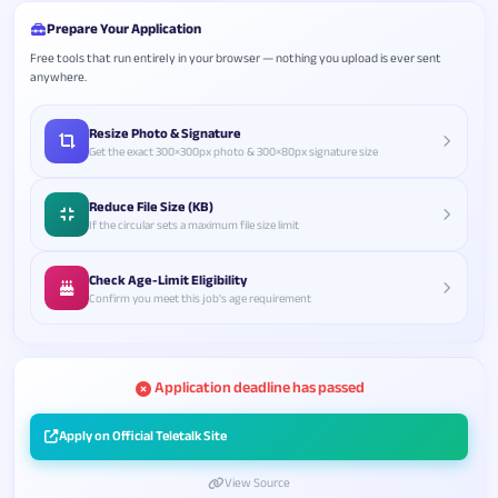
Prepare Your Application
Free tools that run entirely in your browser — nothing you upload is ever sent
anywhere.
Resize Photo & Signature
Get the exact 300×300px photo & 300×80px signature size
Reduce File Size (KB)
If the circular sets a maximum file size limit
Check Age-Limit Eligibility
Confirm you meet this job's age requirement
Application deadline has passed
Apply on Official Teletalk Site
View Source