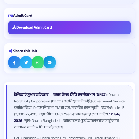
Admit Card
Download Admit Card
Share this Job
ইপিআই সুপারভাইজার
—
ঢাকা উত্তর সিটি কর্পোরেশন (DNCC)
(Dhaka
North City Corporation (DNCC)) এর নিয়োগ বিজ্ঞপ্তি। Government Service
ক্যাটাগরিতে 10 পদে নিয়োগ দেওয়া হবে, চাকরির ধরন স্থায়ী। বেতন: Grade-16
(9,300-22,490)। বয়সসীমা: 18-32 Years। আবেদনের শেষ তারিখ:
17 July,
2026
। স্থান: Dhaka, Bangladesh। আবেদনের পূর্বে অফিসিয়াল সার্কুলারে
যোগ্যতা, কোটা ও ফি যাচাই করুন।
EPI Supervisor — Dhaka North City Corporation (DNCC) recruitment, 10