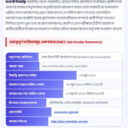
জরুরী বিজ্ঞপ্তি:
সরকারি, আধা-সরকারি ও স্বায়ত্তশাসিত প্রতিষ্ঠানে চাকরিরত প্রার্থীগণকে
অবশ্যই যথাযথ কর্তৃপক্ষের অনুমতিক্রমে আবেদন করতে হবে। সরাসরি বা ডাকযোগে
প্রেরিত কোন আবেদনপত্র গ্রহণ করা হবে না, তা বাতিল বলে গণ্য হবে। অনলাইনে
আবেদনপত্র সাবমিট করার পূর্বে সকল তথ্যের সঠিকতা সম্পর্কে প্রার্থী নিজে শতভাগ
নিশ্চিত হবেন। ভুল তথ্য বা জাল কাগজপত্র প্রদর্শিত হলে পরীক্ষায় উত্তীর্ণ যেকোনো
প্রার্থীর প্রার্থীতা নিয়োগের যেকোনো পর্যায়ে বাতিল করার ক্ষমতা কর্তৃপক্ষ সংরক্ষণ করেন।
গুরুত্বপূর্ণ তারিখসমূহ একনজরে (DNCC Job circular Summary)
মন্ত্রণালয়/প্রতিষ্ঠান
ঢাকা উত্তর সিটি কর্পোরেশন (Dhaka North City Corporation)
স্মারক নম্বর
৪৬.১০.০০০০.০০৪.১১.০৫১.২০২৫-৪৯৭
বিজ্ঞপ্তি প্রকাশের তারিখ
১৪ জুন ২০২৬
আবেদন শুরুর তারিখ ও সময়
১৮ জুন ২০২৬; সকাল ১০.০০ টা
আবেদনের শেষ তারিখ ও সময়
১৭ জুলাই ২০২৬; বিকাল ৪.০০ টা
ফি জমা দেওয়ার মাধ্যম
টেলিটক প্রি-পেইড মোবাইল এসএমএস এর মাধ্যমে
ওয়েবসাইট
www.dncc.gov.bd
আবেদন লিংক
http://dncc.teletalk.com.bd