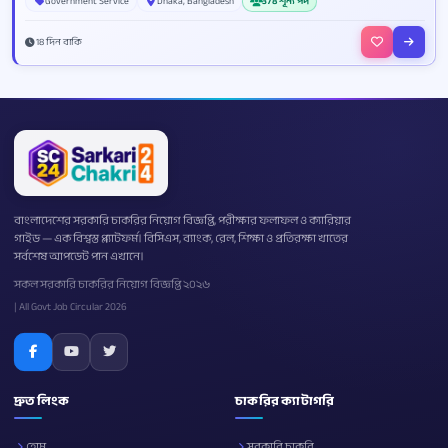
Government Service
Dhaka, Bangladesh
378 শূন্য পদ
18 দিন বাকি
বাংলাদেশের সরকারি চাকরির নিয়োগ বিজ্ঞপ্তি, পরীক্ষার ফলাফল ও ক্যারিয়ার
গাইড — এক বিশ্বস্ত প্ল্যাটফর্ম। বিসিএস, ব্যাংক, রেল, শিক্ষা ও প্রতিরক্ষা খাতের
সর্বশেষ আপডেট পান এখানে।
সকল সরকারি চাকরির নিয়োগ বিজ্ঞপ্তি ২০২৬
| All Govt Job Circular 2026
দ্রুত লিংক
চাকরির ক্যাটাগরি
হোম
সরকারি চাকরি