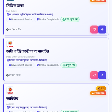
FEATURED
সিভিল জজ
Civil Judge
বাংলাদেশ জুডিসিয়াল সার্ভিস কমিশন (BJSC)
Government Service
Dhaka, Bangladesh
250 শূন্য পদ
29 দিন বাকি
ডাটা এন্ট্রি কন্ট্রোল অপারেটর
Data Entry Control Operator
হিসাব মহানিয়ন্ত্রকের কার্যালয় (সিজিএ)
Government Service
Dhaka, Bangladesh
4 শূন্য পদ
18 দিন বাকি
#1
FEATURED
অডিটর
Auditor
হিসাব মহানিয়ন্ত্রকের কার্যালয় (সিজিএ)