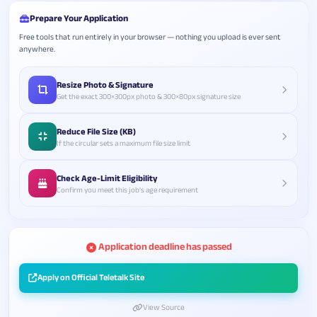
Prepare Your Application
Free tools that run entirely in your browser — nothing you upload is ever sent
anywhere.
Resize Photo & Signature
Get the exact 300×300px photo & 300×80px signature size
Reduce File Size (KB)
If the circular sets a maximum file size limit
Check Age-Limit Eligibility
Confirm you meet this job's age requirement
Application deadline has passed
Apply on Official Teletalk Site
View Source