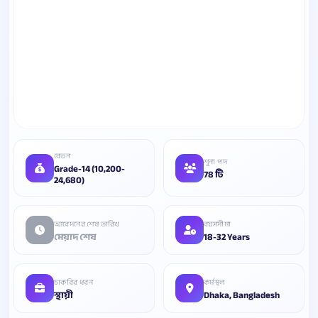
বেতন
শূন্য পদ
Grade-14 (10,200-
78 টি
24,680)
আবেদনের শেষ তারিখ
বয়সসীমা
মেয়াদ শেষ
18-32 Years
চাকরির ধরন
কর্মস্থল
স্থায়ী
Dhaka, Bangladesh