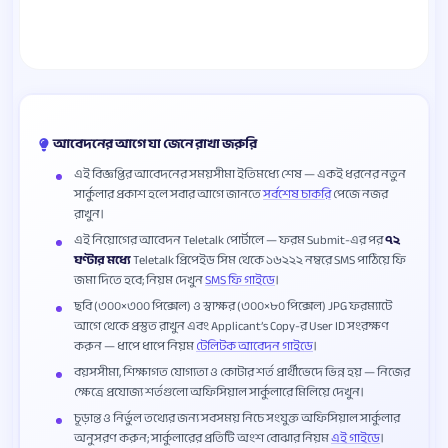
আবেদনের আগে যা জেনে রাখা জরুরি
এই বিজ্ঞপ্তির আবেদনের সময়সীমা ইতিমধ্যে শেষ — একই ধরনের নতুন
সার্কুলার প্রকাশ হলে সবার আগে জানতে
সর্বশেষ চাকরি
পেজে নজর
রাখুন।
এই নিয়োগের আবেদন Teletalk পোর্টালে — ফরম Submit-এর পর
৭২
ঘণ্টার মধ্যে
Teletalk প্রিপেইড সিম থেকে ১৬২২২ নম্বরে SMS পাঠিয়ে ফি
জমা দিতে হবে; নিয়ম দেখুন
SMS ফি গাইডে
।
ছবি (৩০০×৩০০ পিক্সেল) ও স্বাক্ষর (৩০০×৮০ পিক্সেল) JPG ফরম্যাটে
আগে থেকে প্রস্তুত রাখুন এবং Applicant’s Copy-র User ID সংরক্ষণ
করুন — ধাপে ধাপে নিয়ম
টেলিটক আবেদন গাইডে
।
বয়সসীমা, শিক্ষাগত যোগ্যতা ও কোটার শর্ত প্রার্থীভেদে ভিন্ন হয় — নিজের
ক্ষেত্রে প্রযোজ্য শর্তগুলো অফিসিয়াল সার্কুলারে মিলিয়ে দেখুন।
চূড়ান্ত ও নির্ভুল তথ্যের জন্য সবসময় নিচে সংযুক্ত অফিসিয়াল সার্কুলার
অনুসরণ করুন; সার্কুলারের প্রতিটি অংশ বোঝার নিয়ম
এই গাইডে
।