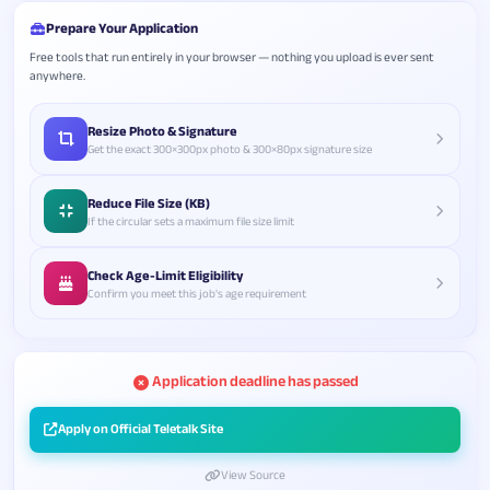
Prepare Your Application
Free tools that run entirely in your browser — nothing you upload is ever sent
anywhere.
Resize Photo & Signature
Get the exact 300×300px photo & 300×80px signature size
Reduce File Size (KB)
If the circular sets a maximum file size limit
Check Age-Limit Eligibility
Confirm you meet this job's age requirement
Application deadline has passed
Apply on Official Teletalk Site
View Source