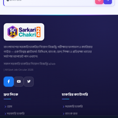
বাংলাদেশের সরকারি চাকরির নিয়োগ বিজ্ঞপ্তি, পরীক্ষার ফলাফল ও ক্যারিয়ার
গাইড — এক বিশ্বস্ত প্ল্যাটফর্ম। বিসিএস, ব্যাংক, রেল, শিক্ষা ও প্রতিরক্ষা খাতের
সর্বশেষ আপডেট পান এখানে।
সকল সরকারি চাকরির নিয়োগ বিজ্ঞপ্তি ২০২৬
| All Govt Job Circular 2026
দ্রুত লিংক
চাকরির ক্যাটাগরি
হোম
সরকারি চাকরি
সরকারি চাকরি
ব্যাংক জব