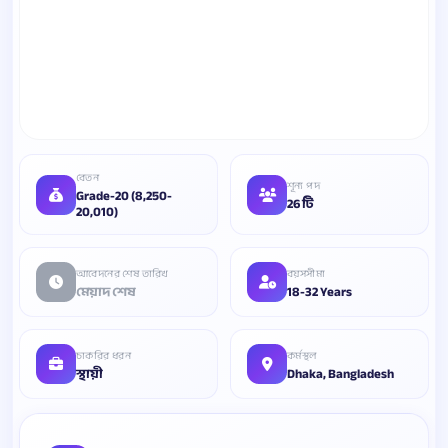
বেতন
শূন্য পদ
Grade-20 (8,250-
26 টি
20,010)
আবেদনের শেষ তারিখ
বয়সসীমা
মেয়াদ শেষ
18-32 Years
চাকরির ধরন
কর্মস্থল
স্থায়ী
Dhaka, Bangladesh