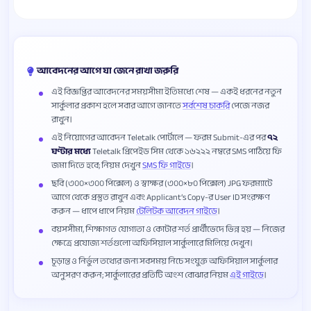
আবেদনের আগে যা জেনে রাখা জরুরি
এই বিজ্ঞপ্তির আবেদনের সময়সীমা ইতিমধ্যে শেষ — একই ধরনের নতুন
সার্কুলার প্রকাশ হলে সবার আগে জানতে
সর্বশেষ চাকরি
পেজে নজর
রাখুন।
এই নিয়োগের আবেদন Teletalk পোর্টালে — ফরম Submit-এর পর
৭২
ঘণ্টার মধ্যে
Teletalk প্রিপেইড সিম থেকে ১৬২২২ নম্বরে SMS পাঠিয়ে ফি
জমা দিতে হবে; নিয়ম দেখুন
SMS ফি গাইডে
।
ছবি (৩০০×৩০০ পিক্সেল) ও স্বাক্ষর (৩০০×৮০ পিক্সেল) JPG ফরম্যাটে
আগে থেকে প্রস্তুত রাখুন এবং Applicant’s Copy-র User ID সংরক্ষণ
করুন — ধাপে ধাপে নিয়ম
টেলিটক আবেদন গাইডে
।
বয়সসীমা, শিক্ষাগত যোগ্যতা ও কোটার শর্ত প্রার্থীভেদে ভিন্ন হয় — নিজের
ক্ষেত্রে প্রযোজ্য শর্তগুলো অফিসিয়াল সার্কুলারে মিলিয়ে দেখুন।
চূড়ান্ত ও নির্ভুল তথ্যের জন্য সবসময় নিচে সংযুক্ত অফিসিয়াল সার্কুলার
অনুসরণ করুন; সার্কুলারের প্রতিটি অংশ বোঝার নিয়ম
এই গাইডে
।