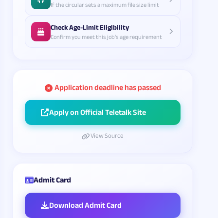
If the circular sets a maximum file size limit
Check Age-Limit Eligibility
Confirm you meet this job's age requirement
Application deadline has passed
Apply on Official Teletalk Site
View Source
Admit Card
Download Admit Card