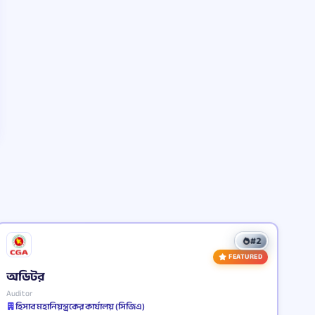
#2
FEATURED
অডিটর
Auditor
হিসাব মহানিয়ন্ত্রকের কার্যালয় (সিজিএ)