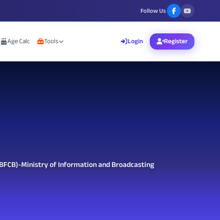
Follow Us
Age Calc
Tools
Login
Register
 (BFCB)-Ministry of Information and Broadcasting