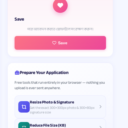
Save
পরে আবেদন করতে প্রোফাইলে সংরক্ষণ করুন।
Save
Prepare Your Application
Free tools that run entirely in your browser — nothing you
upload is ever sent anywhere.
Resize Photo & Signature
Get the exact 300×300px photo & 300×80px
signature size
Reduce File Size (KB)