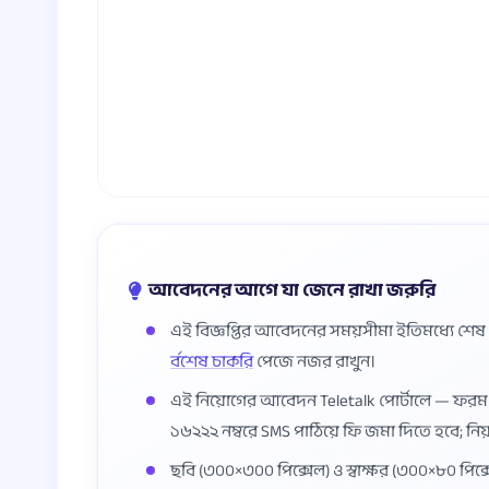
আবেদনের আগে যা জেনে রাখা জরুরি
এই বিজ্ঞপ্তির আবেদনের সময়সীমা ইতিমধ্যে শে
র্বশেষ চাকরি
পেজে নজর রাখুন।
এই নিয়োগের আবেদন Teletalk পোর্টালে — ফর
১৬২২২ নম্বরে SMS পাঠিয়ে ফি জমা দিতে হবে; নি
ছবি (৩০০×৩০০ পিক্সেল) ও স্বাক্ষর (৩০০×৮০ পিক্স