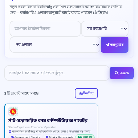
নতুন সরকারি চাকরির বিজ্ঞপ্তি প্রকাশিত হলে সরাসরি আপনার ইমেইলে জানিয়ে
দেব — ক্যাটাগরি ও এলাকা অনুযায়ী বাছাই করতে পারবেন (ঐচ্ছিক)।
Website
সাবস্ক্রাইব
Search
3
টি চাকরি পাওয়া গেছে
ফিল্টার
সাঁট-মদ্রাক্ষরিক কাম কম্পিউটার অপারেটর
Steno-Typist cum Computer Operator
বাংলাদেশ চলচ্চিত্র সার্টিফিকেশন বোর্ড | তথ্য ও সম্প্রচার মন্ত্রণালয়
Government Service
Dhaka, Bangladesh
1 শূন্য পদ