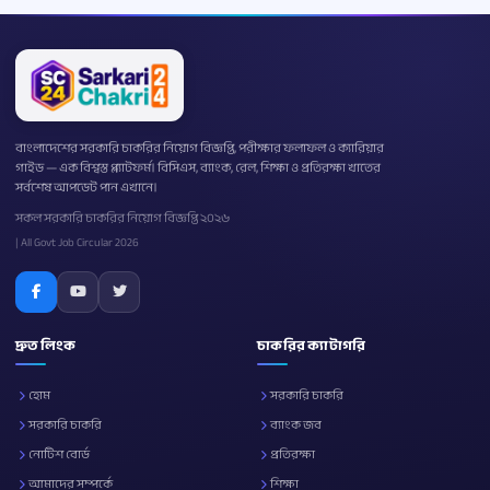
বাংলাদেশের সরকারি চাকরির নিয়োগ বিজ্ঞপ্তি, পরীক্ষার ফলাফল ও ক্যারিয়ার
গাইড — এক বিশ্বস্ত প্ল্যাটফর্ম। বিসিএস, ব্যাংক, রেল, শিক্ষা ও প্রতিরক্ষা খাতের
সর্বশেষ আপডেট পান এখানে।
সকল সরকারি চাকরির নিয়োগ বিজ্ঞপ্তি ২০২৬
| All Govt Job Circular 2026
দ্রুত লিংক
চাকরির ক্যাটাগরি
হোম
সরকারি চাকরি
সরকারি চাকরি
ব্যাংক জব
নোটিশ বোর্ড
প্রতিরক্ষা
আমাদের সম্পর্কে
শিক্ষা