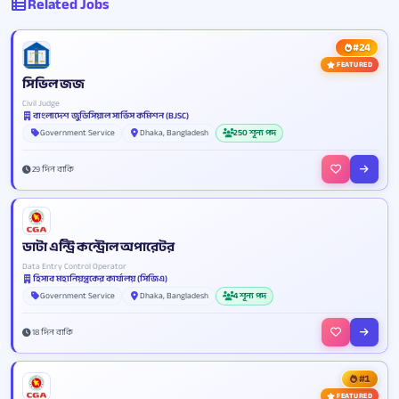
Related Jobs
#24
FEATURED
সিভিল জজ
Civil Judge
বাংলাদেশ জুডিসিয়াল সার্ভিস কমিশন (BJSC)
Government Service
Dhaka, Bangladesh
250 শূন্য পদ
29 দিন বাকি
ডাটা এন্ট্রি কন্ট্রোল অপারেটর
Data Entry Control Operator
হিসাব মহানিয়ন্ত্রকের কার্যালয় (সিজিএ)
Government Service
Dhaka, Bangladesh
4 শূন্য পদ
18 দিন বাকি
#1
FEATURED