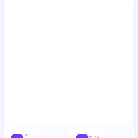
বেতন
শূন্য পদ