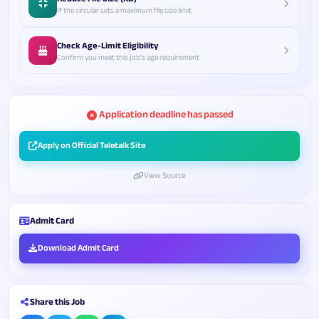
If the circular sets a maximum file size limit
Check Age-Limit Eligibility
Confirm you meet this job's age requirement
Application deadline has passed
Apply on Official Teletalk Site
View Source
Admit Card
Download Admit Card
Share this Job