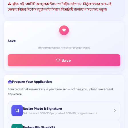
⚠️ দ্রষ্টব্য: এই পোস্টটি তথ্যমূলক উদ্দেশ্যে তৈরি। সর্বশেষ ও নির্ভুল তথ্যের জন্য এই
পেজের নিচের দিকে সংযুক্ত অফিসিয়াল বিজ্ঞপ্তিটি মনোযোগ সহকারে পড়ুন।
Save
পরে আবেদন করতে প্রোফাইলে সংরক্ষণ করুন।
Save
Prepare Your Application
Free tools that run entirely in your browser — nothing you upload is ever sent
anywhere.
Resize Photo & Signature
Get the exact 300×300px photo & 300×80px signature size
Reduce File Size (KB)