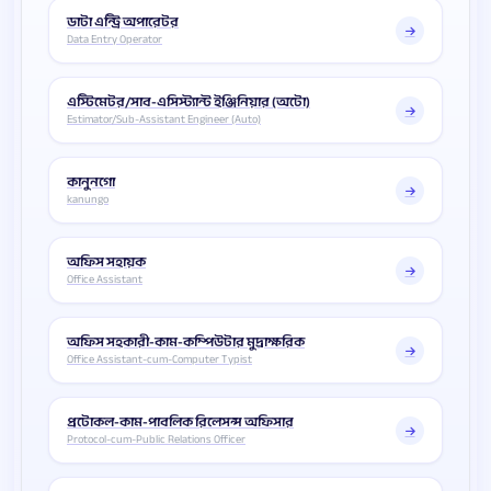
ডাটা এন্ট্রি অপারেটর
Data Entry Operator
এস্টিমেটর/সাব-এসিস্ট্যান্ট ইঞ্জিনিয়ার (অটো)
Estimator/Sub-Assistant Engineer (Auto)
কানুনগো
kanungo
অফিস সহায়ক
Office Assistant
অফিস সহকারী-কাম-কম্পিউটার মুদ্রাক্ষরিক
Office Assistant-cum-Computer Typist
প্রটোকল-কাম-পাবলিক রিলেসন্স অফিসার
Protocol-cum-Public Relations Officer