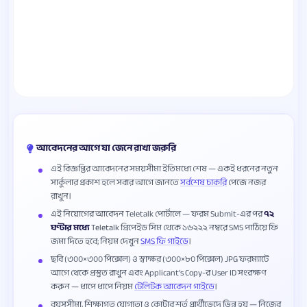
আবেদনের আগে যা জেনে রাখা জরুরি
এই বিজ্ঞপ্তির আবেদনের সময়সীমা ইতিমধ্যে শেষ — একই ধরনের নতুন
সার্কুলার প্রকাশ হলে সবার আগে জানতে
সর্বশেষ চাকরি
পেজে নজর
রাখুন।
এই নিয়োগের আবেদন Teletalk পোর্টালে — ফরম Submit-এর পর
৭২
ঘণ্টার মধ্যে
Teletalk প্রিপেইড সিম থেকে ১৬২২২ নম্বরে SMS পাঠিয়ে ফি
জমা দিতে হবে; নিয়ম দেখুন
SMS ফি গাইডে
।
ছবি (৩০০×৩০০ পিক্সেল) ও স্বাক্ষর (৩০০×৮০ পিক্সেল) JPG ফরম্যাটে
আগে থেকে প্রস্তুত রাখুন এবং Applicant’s Copy-র User ID সংরক্ষণ
করুন — ধাপে ধাপে নিয়ম
টেলিটক আবেদন গাইডে
।
বয়সসীমা, শিক্ষাগত যোগ্যতা ও কোটার শর্ত প্রার্থীভেদে ভিন্ন হয় — নিজের