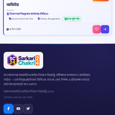
অডিটর
Auditor
হিসাব মহানিয়ন্ত্রকের কার্যালয় (সিজিএ)
Government Service
Dhaka, Bangladesh
378 শূন্য পদ
18 দিন বাকি
বাংলাদেশের সরকারি চাকরির নিয়োগ বিজ্ঞপ্তি, পরীক্ষার ফলাফল ও ক্যারিয়ার
গাইড — এক বিশ্বস্ত প্ল্যাটফর্ম। বিসিএস, ব্যাংক, রেল, শিক্ষা ও প্রতিরক্ষা খাতের
সর্বশেষ আপডেট পান এখানে।
সকল সরকারি চাকরির নিয়োগ বিজ্ঞপ্তি ২০২৬
| All Govt Job Circular 2026