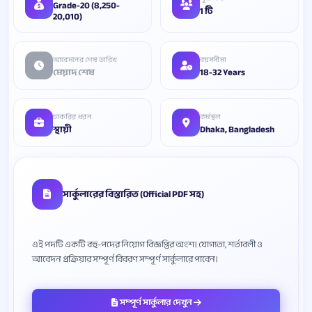
Grade-20 (8,250-
1 টি
20,010)
আবেদনের শেষ তারিখ
বয়সসীমা
মেয়াদ শেষ
18-32 Years
চাকরির ধরন
কর্মস্থল
স্থায়ী
Dhaka, Bangladesh
সার্কুলারের বিস্তারিত (Official PDF সহ)
এই পদটি একটি বহু-পদের নিয়োগ বিজ্ঞপ্তির অংশ। যোগ্যতা, শর্তাবলী ও
সম্পূর্ণ সার্কুলার দেখুন