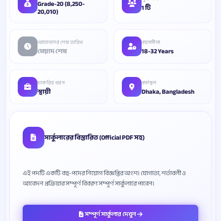
Grade-20 (8,250-
1 টি
20,010)
আবেদনের শেষ তারিখ
বয়সসীমা
মেয়াদ শেষ
18-32 Years
চাকরির ধরন
কর্মস্থল
স্থায়ী
Dhaka, Bangladesh
সার্কুলারের বিস্তারিত (Official PDF সহ)
এই পদটি একটি বহু-পদের নিয়োগ বিজ্ঞপ্তির অংশ। যোগ্যতা, শর্তাবলী ও
সম্পূর্ণ সার্কুলার দেখুন