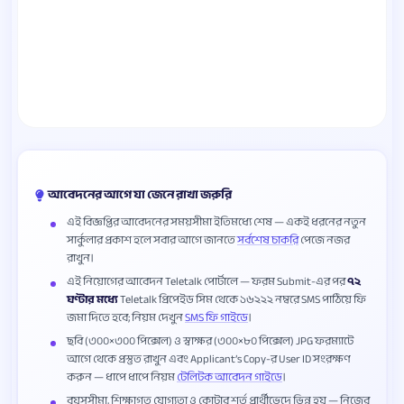
আবেদনের আগে যা জেনে রাখা জরুরি
এই বিজ্ঞপ্তির আবেদনের সময়সীমা ইতিমধ্যে শেষ — একই ধরনের নতুন
সার্কুলার প্রকাশ হলে সবার আগে জানতে
সর্বশেষ চাকরি
পেজে নজর
রাখুন।
এই নিয়োগের আবেদন Teletalk পোর্টালে — ফরম Submit-এর পর
৭২
ঘণ্টার মধ্যে
Teletalk প্রিপেইড সিম থেকে ১৬২২২ নম্বরে SMS পাঠিয়ে ফি
জমা দিতে হবে; নিয়ম দেখুন
SMS ফি গাইডে
।
ছবি (৩০০×৩০০ পিক্সেল) ও স্বাক্ষর (৩০০×৮০ পিক্সেল) JPG ফরম্যাটে
আগে থেকে প্রস্তুত রাখুন এবং Applicant’s Copy-র User ID সংরক্ষণ
করুন — ধাপে ধাপে নিয়ম
টেলিটক আবেদন গাইডে
।
বয়সসীমা, শিক্ষাগত যোগ্যতা ও কোটার শর্ত প্রার্থীভেদে ভিন্ন হয় — নিজের