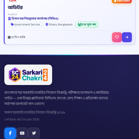
FEATURED
অডিটর
Auditor
হিসাব মহানিয়ন্ত্রকের কার্যালয় (সিজিএ)
Government Service
Dhaka, Bangladesh
378 শূন্য পদ
19 দিন বাকি
বাংলাদেশের সরকারি চাকরির নিয়োগ বিজ্ঞপ্তি, পরীক্ষার ফলাফল ও ক্যারিয়ার
গাইড — এক বিশ্বস্ত প্ল্যাটফর্ম। বিসিএস, ব্যাংক, রেল, শিক্ষা ও প্রতিরক্ষা খাতের
সর্বশেষ আপডেট পান এখানে।
সকল সরকারি চাকরির নিয়োগ বিজ্ঞপ্তি ২০২৬
| All Govt Job Circular 2026