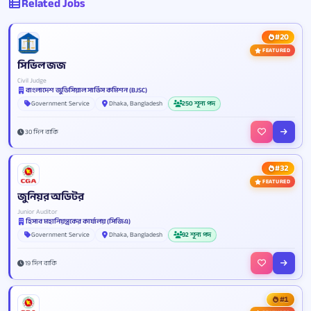
Related Jobs
#20
FEATURED
সিভিল জজ
Civil Judge
বাংলাদেশ জুডিসিয়াল সার্ভিস কমিশন (BJSC)
Government Service
Dhaka, Bangladesh
250 শূন্য পদ
30 দিন বাকি
#32
FEATURED
জুনিয়র অডিটর
Junior Auditor
হিসাব মহানিয়ন্ত্রকের কার্যালয় (সিজিএ)
Government Service
Dhaka, Bangladesh
92 শূন্য পদ
19 দিন বাকি
#1