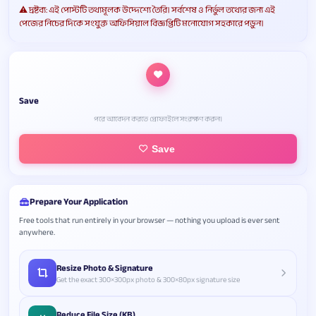
⚠️ দ্রষ্টব্য: এই পোস্টটি তথ্যমূলক উদ্দেশ্যে তৈরি। সর্বশেষ ও নির্ভুল তথ্যের জন্য এই
পেজের নিচের দিকে সংযুক্ত অফিসিয়াল বিজ্ঞপ্তিটি মনোযোগ সহকারে পড়ুন।
Save
পরে আবেদন করতে প্রোফাইলে সংরক্ষণ করুন।
Save
Prepare Your Application
Free tools that run entirely in your browser — nothing you upload is ever sent
anywhere.
Resize Photo & Signature
Get the exact 300×300px photo & 300×80px signature size
Reduce File Size (KB)