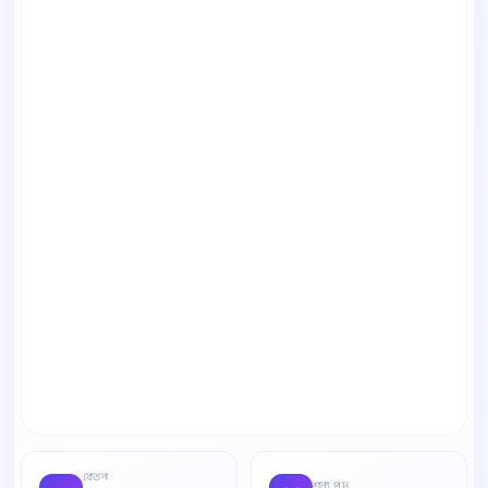
বেতন
শূন্য পদ