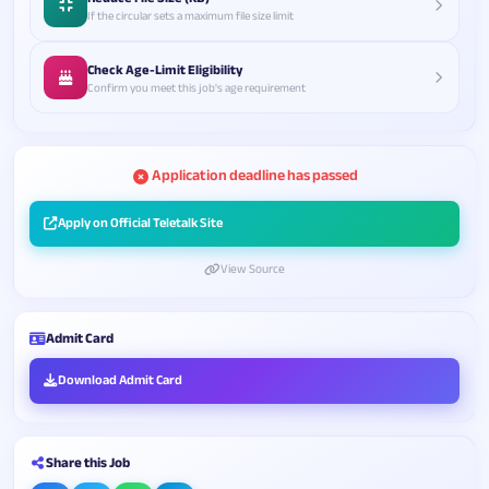
If the circular sets a maximum file size limit
Check Age-Limit Eligibility
Confirm you meet this job's age requirement
Application deadline has passed
Apply on Official Teletalk Site
View Source
Admit Card
Download Admit Card
Share this Job