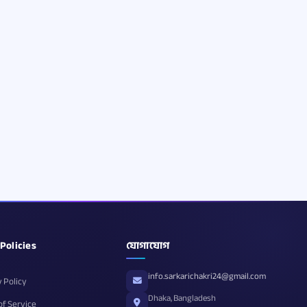
 Policies
যোগাযোগ
info.sarkarichakri24@gmail.com
 Policy
Dhaka, Bangladesh
of Service