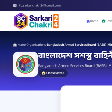
info.sarkarichakri24@gmail.com
Home
Govt
Home
Organizations
Bangladesh Armed Services Board (BASB)-Min
›
›
বাংলাদেশ সশস্ত্র বাহিনী
Bangladesh Armed Services Board (BASB)-Min
2 Jobs Posted