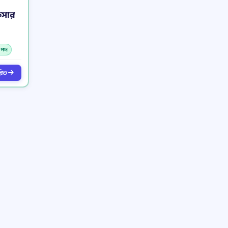
িসার
য পদ
ারিত