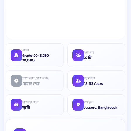
বেতন
শূন্য পদ
Grade-20 (8,250-
27 টি
20,010)
আবেদনের শেষ তারিখ
বয়সসীমা
মেয়াদ শেষ
18-32 Years
চাকরির ধরন
কর্মস্থল
স্থায়ী
Jessore, Bangladesh