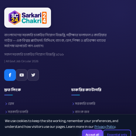
বাংলাদেশের সরকারি চাকরির নিয়োগ বিজ্ঞপ্তি, পরীক্ষার ফলাফল ও ক্যারিয়ার
গাইড — এক বিশ্বস্ত প্ল্যাটফর্ম। বিসিএস, ব্যাংক, রেল, শিক্ষা ও প্রতিরক্ষা খাতের
সর্বশেষ আপডেট পান এখানে।
সকল সরকারি চাকরির নিয়োগ বিজ্ঞপ্তি ২০২৬
| All Govt Job Circular 2026
দ্রুত লিংক
চাকরির ক্যাটাগরি
হোম
সরকারি চাকরি
সরকারি চাকরি
ব্যাংক জব
নোটিশ বোর্ড
প্রতিরক্ষা
We use cookies to keep the site working, remember your preferences, and
understand how visitors use our pages. Learn more in our
Privacy Policy
.
আমাদের সম্পর্কে
শিক্ষা
Accept all
Essential only