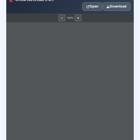
Open
Download
100%
−
+