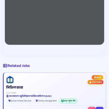
Related Jobs
#20
FEATURED
সিভিল জজ
Civil Judge
বাংলাদেশ জুডিসিয়াল সার্ভিস কমিশন (BJSC)
Government Service
Dhaka, Bangladesh
250 শূন্য পদ