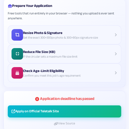
Prepare Your Application
Free tools that run entirely in your browser — nothing you upload is ever sent
anywhere.
Resize Photo & Signature
Get the exact 300×300px photo & 300×80px signature size
Reduce File Size (KB)
If the circular sets a maximum file size limit
Check Age-Limit Eligibility
Confirm you meet this job's age requirement
Application deadline has passed
Apply on Official Teletalk Site
View Source