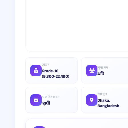
বেতন
শূন্য পদ
Grade-16
4 টি
(9,300-22,490)
কর্মস্থল
চাকরির ধরন
Dhaka,
স্থায়ী
Bangladesh