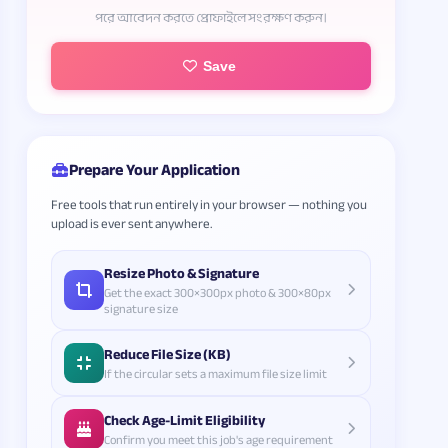
পরে আবেদন করতে প্রোফাইলে সংরক্ষণ করুন।
Save
Prepare Your Application
Free tools that run entirely in your browser — nothing you
upload is ever sent anywhere.
Resize Photo & Signature
Get the exact 300×300px photo & 300×80px
signature size
Reduce File Size (KB)
If the circular sets a maximum file size limit
Check Age-Limit Eligibility
Confirm you meet this job's age requirement