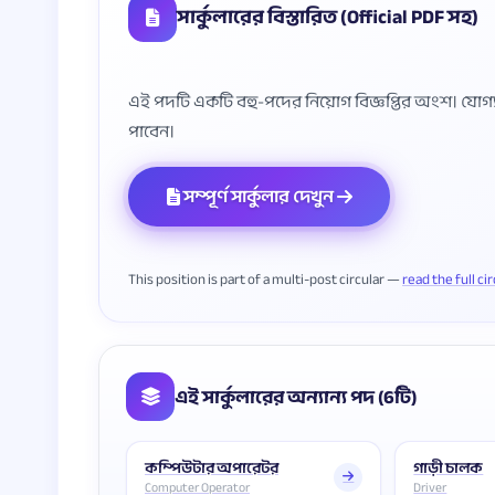
সার্কুলারের বিস্তারিত (Official PDF সহ)
এই পদটি একটি বহু-পদের নিয়োগ বিজ্ঞপ্তির অংশ। যোগ্যতা, 
সম্পূর্ণ সার্কুলার দেখুন
This position is part of a multi-post circular —
read the full ci
এই সার্কুলারের অন্যান্য পদ (6টি)
কম্পিউটার অপারেটর
গাড়ী চালক
Computer Operator
Driver