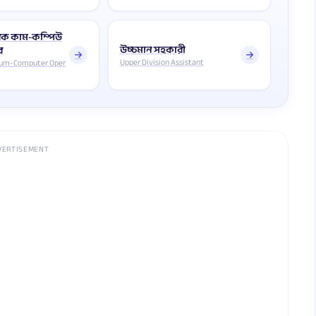
্ষরিক কাম-কম্পিউ
উচ্চমান সহকারী
র
Upper Division Assistant
Cum-Computer Oper
VERTISEMENT