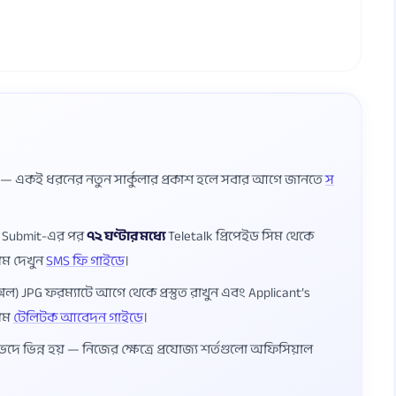
ষ — একই ধরনের নতুন সার্কুলার প্রকাশ হলে সবার আগে জানতে
স
ম Submit-এর পর
৭২ ঘণ্টার মধ্যে
Teletalk প্রিপেইড সিম থেকে
য়ম দেখুন
SMS ফি গাইডে
।
েল) JPG ফরম্যাটে আগে থেকে প্রস্তুত রাখুন এবং Applicant’s
য়ম
টেলিটক আবেদন গাইডে
।
ভেদে ভিন্ন হয় — নিজের ক্ষেত্রে প্রযোজ্য শর্তগুলো অফিসিয়াল