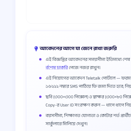
আবেদনের আগে যা জেনে রাখা জরুরি
এই বিজ্ঞপ্তির আবেদনের সময়সীমা ইতিমধ্যে শে
র্বশেষ চাকরি
পেজে নজর রাখুন।
এই নিয়োগের আবেদন Teletalk পোর্টালে — ফর
১৬২২২ নম্বরে SMS পাঠিয়ে ফি জমা দিতে হবে; নি
ছবি (৩০০×৩০০ পিক্সেল) ও স্বাক্ষর (৩০০×৮০ পিক্স
Copy-র User ID সংরক্ষণ করুন — ধাপে ধাপে নি
বয়সসীমা, শিক্ষাগত যোগ্যতা ও কোটার শর্ত প্রার্থী
সার্কুলারে মিলিয়ে দেখুন।