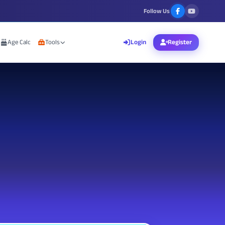
Follow Us
Age Calc
Tools
Login
Register