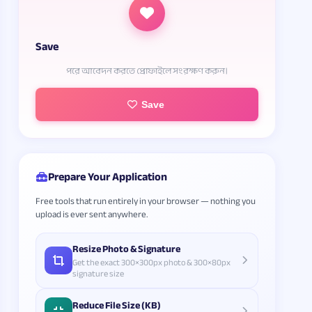
Save
পরে আবেদন করতে প্রোফাইলে সংরক্ষণ করুন।
Save
Prepare Your Application
Free tools that run entirely in your browser — nothing you
upload is ever sent anywhere.
Resize Photo & Signature
Get the exact 300×300px photo & 300×80px
signature size
Reduce File Size (KB)