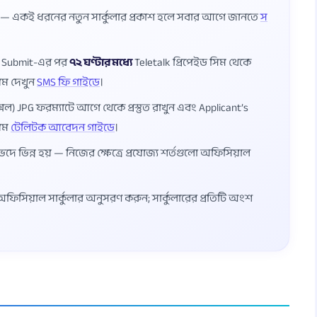
ষ — একই ধরনের নতুন সার্কুলার প্রকাশ হলে সবার আগে জানতে
স
ম Submit-এর পর
৭২ ঘণ্টার মধ্যে
Teletalk প্রিপেইড সিম থেকে
য়ম দেখুন
SMS ফি গাইডে
।
েল) JPG ফরম্যাটে আগে থেকে প্রস্তুত রাখুন এবং Applicant’s
য়ম
টেলিটক আবেদন গাইডে
।
ভেদে ভিন্ন হয় — নিজের ক্ষেত্রে প্রযোজ্য শর্তগুলো অফিসিয়াল
্ত অফিসিয়াল সার্কুলার অনুসরণ করুন; সার্কুলারের প্রতিটি অংশ