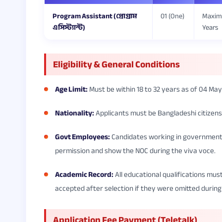
Program Assistant (প্রোগ্রাম
01 (One)
Maxim
এসিস্ট্যান্ট)
Years
Eligibility & General Conditions
Age Limit:
Must be within 18 to 32 years as of 04 May
Nationality:
Applicants must be Bangladeshi citizen
Govt Employees:
Candidates working in government
permission and show the NOC during the viva voce.
Academic Record:
All educational qualifications must
accepted after selection if they were omitted during 
Application Fee Payment (Teletalk)