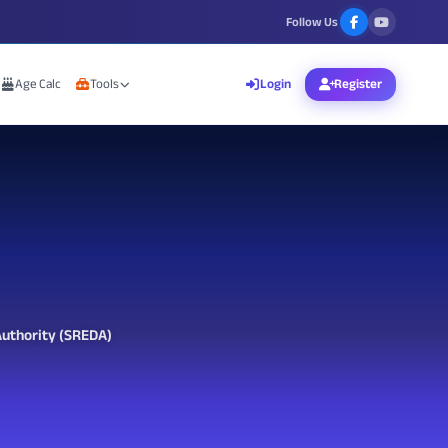
Follow Us
Age Calc
Tools
Login
Register
uthority (SREDA)