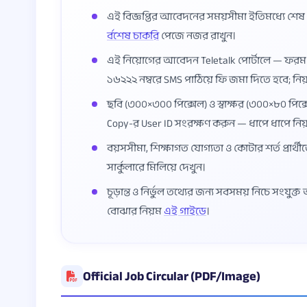
এই বিজ্ঞপ্তির আবেদনের সময়সীমা ইতিমধ্যে শে
র্বশেষ চাকরি
পেজে নজর রাখুন।
এই নিয়োগের আবেদন Teletalk পোর্টালে — ফর
১৬২২২ নম্বরে SMS পাঠিয়ে ফি জমা দিতে হবে; নি
ছবি (৩০০×৩০০ পিক্সেল) ও স্বাক্ষর (৩০০×৮০ পিক্স
Copy-র User ID সংরক্ষণ করুন — ধাপে ধাপে নি
বয়সসীমা, শিক্ষাগত যোগ্যতা ও কোটার শর্ত প্রার্থী
সার্কুলারে মিলিয়ে দেখুন।
চূড়ান্ত ও নির্ভুল তথ্যের জন্য সবসময় নিচে সংযুক
বোঝার নিয়ম
এই গাইডে
।
Official Job Circular (PDF/Image)