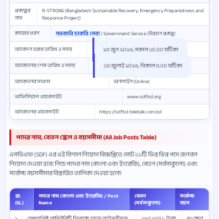
প্রকল্পের
B-STRONG (Bangladesh Sustainable Recovery, Emergency Preparedness and
নাম
Response Project)
কাজের ধরন
সরকারি চাকরি সেবা
/ Government Service (উন্নয়ন প্রকল্প)
আবেদন শুরুর তারিখ ও সময়
২৫ জুন ২০২৬, সকাল ১০.০০ ঘটিকা
আবেদনের শেষ তারিখ ও সময়
১৫ জুলাই ২০২৬, বিকাল ৫.০০ ঘটিকা
আবেদনের মাধ্যম
অনলাইন (Online)
অফিসিয়াল ওয়েবসাইট
www.sdfbd.org
আবেদনের ওয়েবসাইট
https://sdfbd.teletalk.com.bd
পদের নাম, বেতন স্কেল ও বয়সসীমা (All Job Posts Table)
এসডিএফ (SDF) এর এই বিশাল নিয়োগ বিজ্ঞপ্তিতে মোট ১১টি ভিন্ন ভিন্ন পদে জনবল
নিয়োগ দেওয়া হবে। নিচে পদের নাম (বাংলা এবং ইংরেজি), বেতন (সর্বসাকুল্যে) এবং
সর্বোচ্চ বয়সসীমার বিস্তারিত তালিকা দেওয়া হলো:
ক্র.
পদের নাম (বাংলা এবং ইংরেজি) / Post
বেতন
সর্বোচ্চ
(SL)
Name
(সর্বসাকুল্যে)
বয়স
১
স্পেশালিষ্ট (কমিউনিটি ফিন্যান্স অ্যান্ড লাইভলীহুড)
১৬০,৯০০/- টাকা
৪৫ বছর