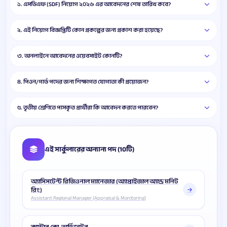
১. এসডিএফ (SDF) নিয়োগ ২০২৬ এর আবেদনের শেষ তারিখ কবে?
২. এই নিয়োগ বিজ্ঞপ্তিটি কোন প্রকল্পের জন্য প্রকাশ করা হয়েছে?
৩. অনলাইনে আবেদনের ওয়েবসাইট কোনটি?
৪. পিওন/গার্ড পদের জন্য শিক্ষাগত যোগ্যতা কী প্রয়োজন?
৫. তৃতীয় শ্রেণিতে পাসকৃত প্রার্থীরা কি আবেদন করতে পারবেন?
এই সার্কুলারের অন্যান্য পদ (10টি)
অ্যাসিসটেন্ট রিজিওনাল ম্যানেজার (অ্যাপ্রাইজাল অ্যান্ড মনিট
রিং)
Assistant Regional Manager (Appraisal & Monitoring)