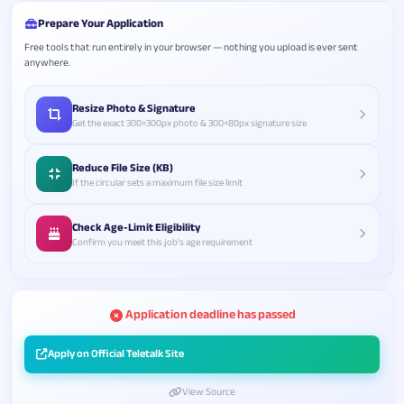
Prepare Your Application
Free tools that run entirely in your browser — nothing you upload is ever sent
anywhere.
Resize Photo & Signature
Get the exact 300×300px photo & 300×80px signature size
Reduce File Size (KB)
If the circular sets a maximum file size limit
Check Age-Limit Eligibility
Confirm you meet this job's age requirement
Application deadline has passed
Apply on Official Teletalk Site
View Source