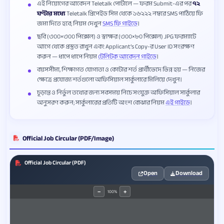
এই নিয়োগের আবেদন Teletalk পোর্টালে — ফরম Submit-এর পর
৭২
ঘণ্টার মধ্যে
Teletalk প্রিপেইড সিম থেকে ১৬২২২ নম্বরে SMS পাঠিয়ে ফি
জমা দিতে হবে; নিয়ম দেখুন
SMS ফি গাইডে
।
ছবি (৩০০×৩০০ পিক্সেল) ও স্বাক্ষর (৩০০×৮০ পিক্সেল) JPG ফরম্যাটে
আগে থেকে প্রস্তুত রাখুন এবং Applicant’s Copy-র User ID সংরক্ষণ
করুন — ধাপে ধাপে নিয়ম
টেলিটক আবেদন গাইডে
।
বয়সসীমা, শিক্ষাগত যোগ্যতা ও কোটার শর্ত প্রার্থীভেদে ভিন্ন হয় — নিজের
ক্ষেত্রে প্রযোজ্য শর্তগুলো অফিসিয়াল সার্কুলারে মিলিয়ে দেখুন।
চূড়ান্ত ও নির্ভুল তথ্যের জন্য সবসময় নিচে সংযুক্ত অফিসিয়াল সার্কুলার
অনুসরণ করুন; সার্কুলারের প্রতিটি অংশ বোঝার নিয়ম
এই গাইডে
।
Official Job Circular (PDF/Image)
Official Job Circular (PDF)
Open
Download
100%
−
+