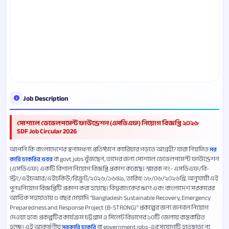
Job Description
সোশ্যাল ডেভেলপমেন্ট ফাউন্ডেশন (এসডিএফ) নিয়োগ বিজ্ঞপ্তি ২০২৬
SDF Job Circular 2026
আপনি কি বাংলাদেশের স্বনামধন্য প্রতিষ্ঠানে ক্যারিয়ার গড়তে আগ্রহী? যারা নিয়মিত
সর
বা govt jobs খুঁজছেন, তাদের জন্য সোশ্যাল ডেভেলপমেন্ট ফাউন্ডেশন
কারি চাকরির খবর
(এসডিএফ) একটি বিশাল নিয়োগ বিজ্ঞপ্তি প্রকাশ করেছে। স্মারক নং- এসডিএফ/বি-
স্ট্রং/এইচআর/এইচকিউ/রিক্রুট/২০২৬/১৬৪৯, তারিখ: ১৮/০৬/২০২৬খ্রি. অনুযায়ী এই
পুনঃনিয়োগ বিজ্ঞপ্তিটি প্রকাশ করা হয়েছে। বিশ্বব্যাংকের ঋণে এবং বাংলাদেশ সরকারের
আর্থিক সহায়তায় ৫ বছর মেয়াদি "Bangladesh Sustainable Recovery, Emergency
Preparedness and Response Project (B-STRONG)" প্রকল্পের জন্য জনবল নিয়োগ
দেওয়া হবে। প্রকল্পটির কার্যক্রম চট্টগ্রাম ও সিলেট বিভাগের ১০টি জেলায় বাস্তবায়িত
হচ্ছে। এই আকর্ষণীয়
বা government jobs-এর সুযোগটি হাতছাড়া না
সরকারি চাকরি