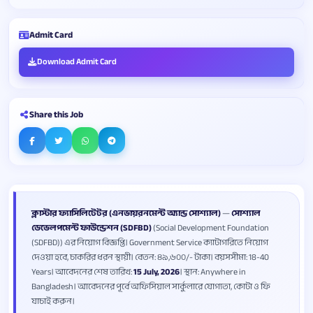
Admit Card
Download Admit Card
Share this Job
ক্লাস্টার ফ্যাসিলিটেটর (এনভায়রনমেন্ট অ্যান্ড সোশ্যাল)
—
সোশ্যাল
ডেভেলপমেন্ট ফাউন্ডেশন (SDFBD)
(Social Development Foundation
(SDFBD)) এর নিয়োগ বিজ্ঞপ্তি। Government Service ক্যাটাগরিতে নিয়োগ
দেওয়া হবে, চাকরির ধরন স্থায়ী। বেতন: ৪৯,৬০০/- টাকা। বয়সসীমা: 18-40
Years। আবেদনের শেষ তারিখ:
15 July, 2026
। স্থান: Anywhere in
Bangladesh। আবেদনের পূর্বে অফিসিয়াল সার্কুলারে যোগ্যতা, কোটা ও ফি
যাচাই করুন।