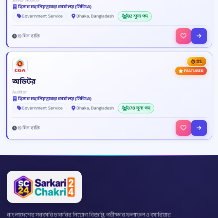
Junior Auditor
হিসাব মহানিয়ন্ত্রকের কার্যালয় (সিজিএ)
Government Service
Dhaka, Bangladesh
92 শূন্য পদ
19 দিন বাকি
#1
FEATURED
অডিটর
Auditor
হিসাব মহানিয়ন্ত্রকের কার্যালয় (সিজিএ)
Government Service
Dhaka, Bangladesh
378 শূন্য পদ
19 দিন বাকি
বাংলাদেশের সরকারি চাকরির নিয়োগ বিজ্ঞপ্তি, পরীক্ষার ফলাফল ও ক্যারিয়ার