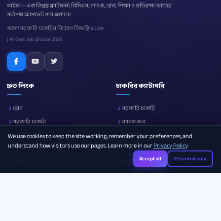
গাইড — এক বিশ্বস্ত প্ল্যাটফর্ম। বিসিএস, ব্যাংক, রেল, শিক্ষা ও প্রতিরক্ষা খাতের
সর্বশেষ আপডেট পান এখানে।
সকল সরকারি চাকরির নিয়োগ বিজ্ঞপ্তি ২০২৬
| All Govt Job Circular 2026
দ্রুত লিংক
চাকরির ক্যাটাগরি
হোম
সরকারি চাকরি
সরকারি চাকরি
ব্যাংক জব
নোটিশ বোর্ড
প্রতিরক্ষা
We use cookies to keep the site working, remember your preferences, and
understand how visitors use our pages. Learn more in our
Privacy Policy
.
আমাদের সম্পর্কে
শিক্ষা
Accept all
Essential only
প্রশ্নোত্তর (FAQ)
আইসিটি
ক্যারিয়ার গাইড
সব ক্যাটাগরি
Photo Resizer
Image Compressor
Age Calculator