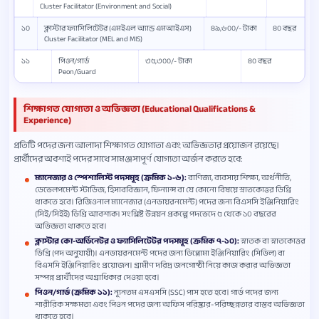
Cluster Facilitator (Environment and Social)
১০
ক্লাস্টার ফ্যাসিলিটেটর (এমইএল অ্যান্ড এমআইএস)
৪৯,৬০০/- টাকা
৪০ বছর
Cluster Facilitator (MEL and MIS)
১১
পিওন/গার্ড
৩৫,৩০০/- টাকা
৪০ বছর
Peon/Guard
শিক্ষাগত যোগ্যতা ও অভিজ্ঞতা (Educational Qualifications &
Experience)
প্রতিটি পদের জন্য আলাদা শিক্ষাগত যোগ্যতা এবং অভিজ্ঞতার প্রয়োজন রয়েছে।
প্রার্থীদের অবশ্যই পদের সাথে সামঞ্জস্যপূর্ণ যোগ্যতা অর্জন করতে হবে:
ম্যানেজার ও স্পেশালিস্ট পদসমূহ (ক্রমিক ১-৬):
বাণিজ্য, ব্যবসায় শিক্ষা, অর্থনীতি,
ডেভেলপমেন্ট স্টাডিজ, হিসাববিজ্ঞান, ফিন্যান্স বা যে কোনো বিষয়ে স্নাতকোত্তর ডিগ্রি
থাকতে হবে। রিজিওনাল ম্যানেজার (এনভায়রনমেন্ট) পদের জন্য বিএসসি ইঞ্জিনিয়ারিং
(সিই/সিইই) ডিগ্রি আবশ্যক। সংশ্লিষ্ট উন্নয়ন প্রকল্পে পদভেদে ৫ থেকে ১০ বছরের
অভিজ্ঞতা থাকতে হবে।
ক্লাস্টার কো-অর্ডিনেটর ও ফ্যাসিলিটেটর পদসমূহ (ক্রমিক ৭-১০):
স্নাতক বা স্নাতকোত্তর
ডিগ্রি (পদ অনুযায়ী)। এনভায়রনমেন্ট পদের জন্য ডিপ্লোমা ইঞ্জিনিয়ারিং (সিভিল) বা
বিএসসি ইঞ্জিনিয়ারিং প্রয়োজন। গ্রামীণ দরিদ্র জনগোষ্ঠী নিয়ে কাজ করার অভিজ্ঞতা
সম্পন্ন প্রার্থীদের অগ্রাধিকার দেওয়া হবে।
পিওন/গার্ড (ক্রমিক ১১):
ন্যূনতম এসএসসি (SSC) পাস হতে হবে। গার্ড পদের জন্য
শারীরিক সক্ষমতা এবং পিওন পদের জন্য অফিস পরিষ্কার-পরিচ্ছন্নতার বাস্তব অভিজ্ঞতা
থাকতে হবে।