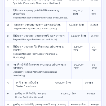
Specialist (Community Finance and Livelihood)
২
রিজিওনাল ম্যানেজার (কমিউনিটি ফিন্যান্স অ্যান্ড
৯৯,০০০/-
৪২
লাইভলীহুড)
টাকা
বছর
Regional Manager (Community Finance and Livelihood)
৩
রিজিওনাল ম্যানেজার (ফিন্যান্স অ্যান্ড একাউন্টস)
৯৯,০০০/- টাকা
৪২ বছর
Regional Manager (Finance and Accounts)
৪
রিজিওনাল ম্যানেজার (এনভায়রনমেন্ট অ্যান্ড সোশ্যাল)
৯৯,০০০/- টাকা
৪২ বছর
Regional Manager (Environment and Social)
৫
রিজিওনাল ম্যানেজার টিম লিডার (অ্যাপ্রাইজাল অ্যান্ড
৯৯,০০০/-
৪২
মনিটরিং)
টাকা
বছর
Regional Manager Team Leader (Appraisal &
Monitoring)
৬
অ্যাসিসটেন্ট রিজিওনাল ম্যানেজার (অ্যাপ্রাইজাল অ্যান্ড
৮৩,৩০০/-
৪২
মনিটরিং)
টাকা
বছর
Assistant Regional Manager (Appraisal and
Monitoring)
৭
ক্লাস্টার কো-অর্ডিনেটর
৬০,৯০০/- টাকা
৪০ বছর
Cluster Co-ordinator
৮
ক্লাস্টার ফ্যাসিলিটেটর (সাধারণ)
৪৯,৬০০/- টাকা
৪০ বছর
Cluster Facilitator (General)
৯
ক্লাস্টার ফ্যাসিলিটেটর (এনভায়রনমেন্ট অ্যান্ড সোশ্যাল)
৪৯,৬০০/- টাকা
৪০ বছর