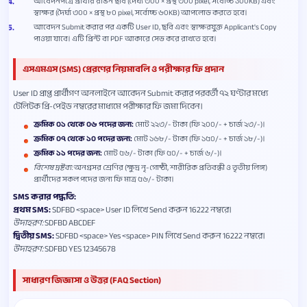
আবেদনপত্রে প্রার্থীর রঙিন ছবি (দৈর্ঘ্য ৩০০ × প্রস্থ ৩০০ pixel, সর্বোচ্চ ১০০KB) এবং
স্বাক্ষর (দৈর্ঘ্য ৩০০ × প্রস্থ ৮০ pixel, সর্বোচ্চ ৬০KB) আপলোড করতে হবে।
আবেদন Submit করার পর একটি User ID, ছবি এবং স্বাক্ষরযুক্ত Applicant's Copy
পাওয়া যাবে। এটি প্রিন্ট বা PDF আকারে সেভ করে রাখতে হবে।
এসএমএস (SMS) প্রেরণের নিয়মাবলি ও পরীক্ষার ফি প্রদান
User ID প্রাপ্ত প্রার্থীগণ অনলাইনে আবেদন Submit করার পরবর্তী ৭২ ঘণ্টার মধ্যে
টেলিটক প্রি-পেইড নম্বরের মাধ্যমে পরীক্ষার ফি জমা দিবেন।
ক্রমিক ০১ থেকে ০৬ পদের জন্য:
মোট ২২৩/- টাকা (ফি ২০০/- + চার্জ ২৩/-)।
ক্রমিক ০৭ থেকে ১০ পদের জন্য:
মোট ১৬৮/- টাকা (ফি ১৫০/- + চার্জ ১৮/-)।
ক্রমিক ১১ পদের জন্য:
মোট ৫৬/- টাকা (ফি ৫০/- + চার্জ ৬/-)।
বিশেষ দ্রষ্টব্য:
অনগ্রসর শ্রেণির (ক্ষুদ্র নৃ-গোষ্ঠী, শারীরিক প্রতিবন্ধী ও তৃতীয় লিঙ্গ)
প্রার্থীদের সকল পদের জন্য ফি মাত্র ৫৬/- টাকা।
SMS করার পদ্ধতি:
প্রথম SMS:
SDFBD <space> User ID লিখে Send করুন 16222 নম্বরে।
উদাহরণ:
SDFBD ABCDEF
দ্বিতীয় SMS:
SDFBD <space> Yes <space> PIN লিখে Send করুন 16222 নম্বরে।
উদাহরণ:
SDFBD YES 12345678
সাধারণ জিজ্ঞাসা ও উত্তর (FAQ Section)