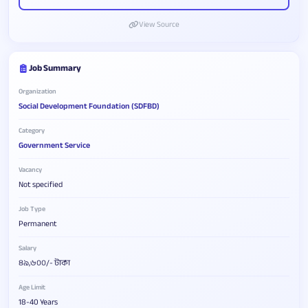
View Source
Job Summary
Organization
Social Development Foundation (SDFBD)
Category
Government Service
Vacancy
Not specified
Job Type
Permanent
Salary
৪৯,৬০০/- টাকা
Age Limit
18-40 Years