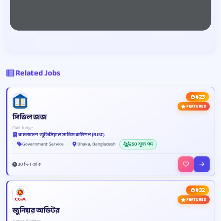
Related Jobs
#23
FEATURED
সিভিল জজ
Civil Judge
বাংলাদেশ জুডিসিয়াল সার্ভিস কমিশন (BJSC)
Government Service
Dhaka, Bangladesh
250 শূন্য পদ
30 দিন বাকি
#32
FEATURED
জুনিয়র অডিটর