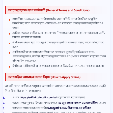
আবেদনের সাধারণ শর্তাবলী (General Terms and Conditions)
বয়সসীমা: ০১/০৬/২০২৬ তারিখে প্রার্থীর বয়স প্রতিটি পদের বিপরীতে উল্লেখিত
বয়সসীমার মধ্যে থাকতে হবে। এসডিএফ-এর স্টাফদের ক্ষেত্রে সর্বোচ্চ বয়সসীমা ৫৭
বছর।
ক্রমিক নম্বর ১১ ব্যতীত অন্য কোনো পদে শিক্ষাগত যোগ্যতার কোনো পর্যায়ে ৩য় শ্রেণি/
সমমান গ্রহণযোগ্য হবে না।
এসডিএফ থেকে পূর্বে বরখাস্ত ও চাকরিচ্যুত প্রার্থীরা আবেদন করার অযোগ্য বিবেচিত
হবেন।
মৌখিক পরীক্ষার সময় সকল শিক্ষাগত যোগ্যতার মূলকপি, অভিজ্ঞতার সনদ,
প্রবেশপত্রের কপি, জাতীয় পরিচয়পত্রের ফটোকপি এবং ২ কপি পাসপোর্ট সাইজের রঙিন
ছবি দাখিল করতে হবে।
লিখিত ও মৌখিক পরীক্ষার জন্য কোনো প্রকার টিএ/ডিএ (TA/DA) প্রদান করা হবে না।
অনলাইনে আবেদন করার নিয়ম (How to Apply Online)
আগ্রহী যোগ্য প্রার্থীদের শুধুমাত্র অনলাইনে আবেদন করতে হবে। আবেদন করার পদ্ধতি
নিচে বিস্তারিত বর্ণনা করা হলো:
প্রথমে
https://sdfbd.teletalk.com.bd
ওয়েবসাইটে প্রবেশ করুন।
আবেদনপত্র পূরণ ও ফি জমাদান শুরু হবে
২৫ জুন ২০২৬ সকাল ১০.০০ ঘটিকা
থেকে।
আবেদন জমাদানের শেষ তারিখ
১৫ জুলাই ২০২৬ বিকাল ৫.০০ ঘটিকা
।