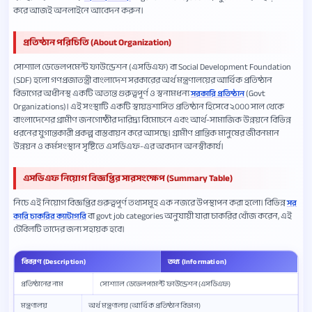
করে আজই অনলাইনে আবেদন করুন।
প্রতিষ্ঠান পরিচিতি (About Organization)
সোশ্যাল ডেভেলপমেন্ট ফাউন্ডেশন (এসডিএফ) বা Social Development Foundation
(SDF) হলো গণপ্রজাতন্ত্রী বাংলাদেশ সরকারের অর্থ মন্ত্রণালয়ের আর্থিক প্রতিষ্ঠান
বিভাগের অধীনস্থ একটি অত্যন্ত গুরুত্বপূর্ণ ও স্বনামধন্য
(Govt
সরকারি প্রতিষ্ঠান
Organizations)। এই সংস্থাটি একটি স্বায়ত্তশাসিত প্রতিষ্ঠান হিসেবে ২০০০ সাল থেকে
বাংলাদেশের গ্রামীণ জনগোষ্ঠীর দারিদ্র্য বিমোচনে এবং আর্থ-সামাজিক উন্নয়নে বিভিন্ন
ধরনের যুগান্তকারী প্রকল্প বাস্তবায়ন করে আসছে। গ্রামীণ প্রান্তিক মানুষের জীবনমান
উন্নয়ন ও কর্মসংস্থান সৃষ্টিতে এসডিএফ-এর অবদান অনস্বীকার্য।
এসডিএফ নিয়োগ বিজ্ঞপ্তির সারসংক্ষেপ (Summary Table)
নিচে এই নিয়োগ বিজ্ঞপ্তির গুরুত্বপূর্ণ তথ্যসমূহ এক নজরে উপস্থাপন করা হলো। বিভিন্ন
সর
বা govt job categories অনুযায়ী যারা চাকরির খোঁজ করেন, এই
কারি চাকরির ক্যাটাগরি
টেবিলটি তাদের জন্য সহায়ক হবে।
বিবরণ (Description)
তথ্য (Information)
প্রতিষ্ঠানের নাম
সোশ্যাল ডেভেলপমেন্ট ফাউন্ডেশন (এসডিএফ)
মন্ত্রণালয়
অর্থ মন্ত্রণালয় (আর্থিক প্রতিষ্ঠান বিভাগ)