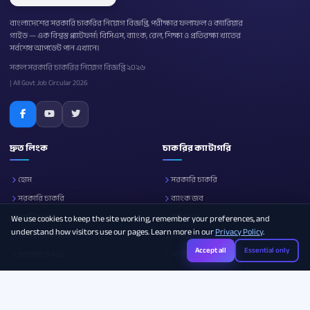
বাংলাদেশের সরকারি চাকরির নিয়োগ বিজ্ঞপ্তি, পরীক্ষার ফলাফল ও ক্যারিয়ার
গাইড — এক বিশ্বস্ত প্ল্যাটফর্ম। বিসিএস, ব্যাংক, রেল, শিক্ষা ও প্রতিরক্ষা খাতের
সর্বশেষ আপডেট পান এখানে।
সকল সরকারি চাকরির নিয়োগ বিজ্ঞপ্তি ২০২৬
| All Govt Job Circular 2026
দ্রুত লিংক
চাকরির ক্যাটাগরি
হোম
সরকারি চাকরি
সরকারি চাকরি
ব্যাংক জব
নোটিশ বোর্ড
প্রতিরক্ষা
We use cookies to keep the site working, remember your preferences, and
understand how visitors use our pages. Learn more in our
Privacy Policy
.
আমাদের সম্পর্কে
শিক্ষা
Accept all
Essential only
প্রশ্নোত্তর (FAQ)
আইসিটি
ক্যারিয়ার গাইড
সব ক্যাটাগরি
Photo Resizer