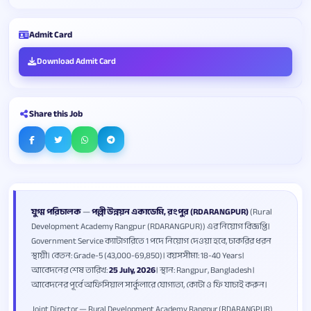
Admit Card
Download Admit Card
Share this Job
যুগ্ম পরিচালক
—
পল্লী উন্নয়ন একাডেমি, রংপুর (RDARANGPUR)
(Rural
Development Academy Rangpur (RDARANGPUR)) এর নিয়োগ বিজ্ঞপ্তি।
Government Service ক্যাটাগরিতে 1 পদে নিয়োগ দেওয়া হবে, চাকরির ধরন
স্থায়ী। বেতন: Grade-5 (43,000-69,850)। বয়সসীমা: 18-40 Years।
আবেদনের শেষ তারিখ:
25 July, 2026
। স্থান: Rangpur, Bangladesh।
আবেদনের পূর্বে অফিসিয়াল সার্কুলারে যোগ্যতা, কোটা ও ফি যাচাই করুন।
Joint Director — Rural Development Academy Rangpur (RDARANGPUR)