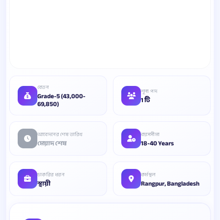
বেতন
শূন্য পদ
Grade-5 (43,000-
1 টি
69,850)
আবেদনের শেষ তারিখ
বয়সসীমা
মেয়াদ শেষ
18-40 Years
চাকরির ধরন
কর্মস্থল
স্থায়ী
Rangpur, Bangladesh