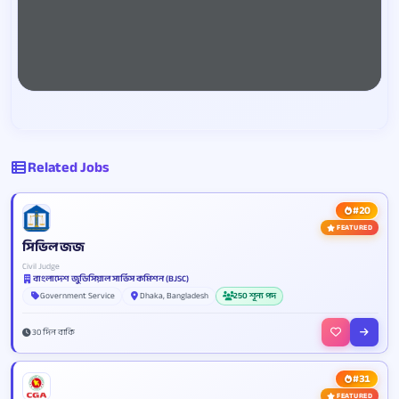
Related Jobs
#20
FEATURED
সিভিল জজ
Civil Judge
বাংলাদেশ জুডিসিয়াল সার্ভিস কমিশন (BJSC)
Government Service
Dhaka, Bangladesh
250 শূন্য পদ
30 দিন বাকি
#31
FEATURED