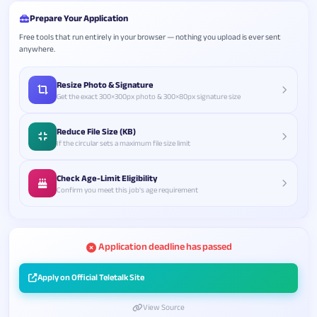
Prepare Your Application
Free tools that run entirely in your browser — nothing you upload is ever sent
anywhere.
Resize Photo & Signature
Get the exact 300×300px photo & 300×80px signature size
Reduce File Size (KB)
If the circular sets a maximum file size limit
Check Age-Limit Eligibility
Confirm you meet this job's age requirement
Application deadline has passed
Apply on Official Teletalk Site
View Source