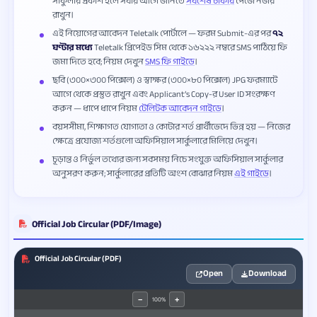
সার্কুলার প্রকাশ হলে সবার আগে জানতে
সর্বশেষ চাকরি
পেজে নজর
রাখুন।
এই নিয়োগের আবেদন Teletalk পোর্টালে — ফরম Submit-এর পর
৭২
ঘণ্টার মধ্যে
Teletalk প্রিপেইড সিম থেকে ১৬২২২ নম্বরে SMS পাঠিয়ে ফি
জমা দিতে হবে; নিয়ম দেখুন
SMS ফি গাইডে
।
ছবি (৩০০×৩০০ পিক্সেল) ও স্বাক্ষর (৩০০×৮০ পিক্সেল) JPG ফরম্যাটে
আগে থেকে প্রস্তুত রাখুন এবং Applicant’s Copy-র User ID সংরক্ষণ
করুন — ধাপে ধাপে নিয়ম
টেলিটক আবেদন গাইডে
।
বয়সসীমা, শিক্ষাগত যোগ্যতা ও কোটার শর্ত প্রার্থীভেদে ভিন্ন হয় — নিজের
ক্ষেত্রে প্রযোজ্য শর্তগুলো অফিসিয়াল সার্কুলারে মিলিয়ে দেখুন।
চূড়ান্ত ও নির্ভুল তথ্যের জন্য সবসময় নিচে সংযুক্ত অফিসিয়াল সার্কুলার
অনুসরণ করুন; সার্কুলারের প্রতিটি অংশ বোঝার নিয়ম
এই গাইডে
।
Official Job Circular (PDF/Image)
Official Job Circular (PDF)
Open
Download
100%
−
+