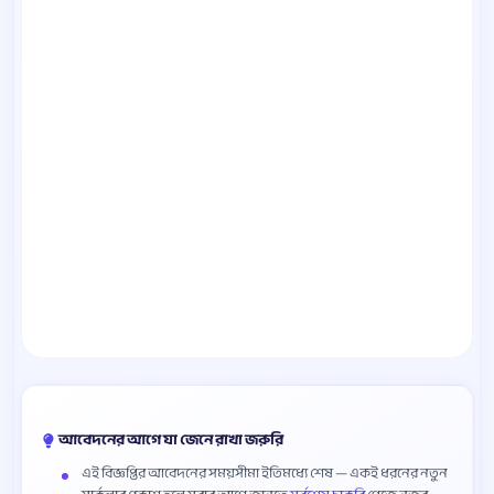
আবেদনের আগে যা জেনে রাখা জরুরি
এই বিজ্ঞপ্তির আবেদনের সময়সীমা ইতিমধ্যে শেষ — একই ধরনের নতুন