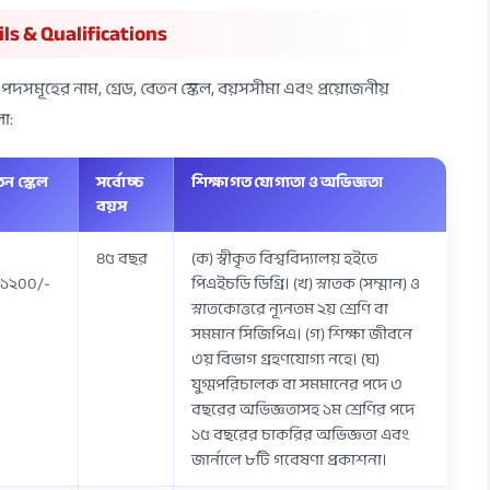
ls & Qualifications
 পদসমূহের নাম, গ্রেড, বেতন স্কেল, বয়সসীমা এবং প্রয়োজনীয়
ো:
তন স্কেল
সর্বোচ্চ
শিক্ষাগত যোগ্যতা ও অভিজ্ঞতা
বয়স
৪৫ বছর
(ক) স্বীকৃত বিশ্ববিদ্যালয় হইতে
১২০০/-
পিএইচডি ডিগ্রি। (খ) স্নাতক (সম্মান) ও
স্নাতকোত্তরে ন্যূনতম ২য় শ্রেণি বা
সমমান সিজিপিএ। (গ) শিক্ষা জীবনে
৩য় বিভাগ গ্রহণযোগ্য নহে। (ঘ)
যুগ্মপরিচালক বা সমমানের পদে ৩
বছরের অভিজ্ঞতাসহ ১ম শ্রেণির পদে
১৫ বছরের চাকরির অভিজ্ঞতা এবং
জার্নালে ৮টি গবেষণা প্রকাশনা।