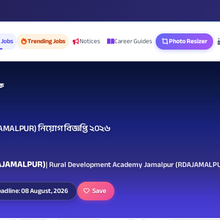
 Jobs
Trending Jobs
Notices
Career Guides
Photo Resizer
ক
AMALPUR) নিয়োগ বিজ্ঞপ্তি ২০২৬
RDAJAMALPUR)
| Rural Development Academy Jamalpur (RDAJAMALP
Save
adline: 08 August, 2026