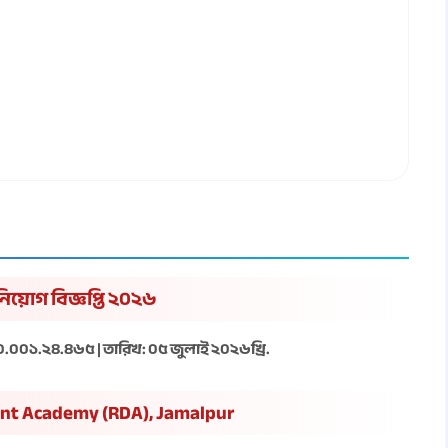
নিয়োগ বিজ্ঞপ্তি ২০২৬
.০০১.২৪.৪৬৫ | তারিখ: ০৫ জুলাই ২০২৬খ্রি.
ment Academy (RDA), Jamalpur