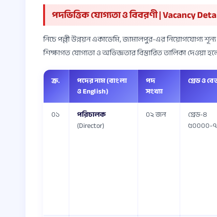
পদভিত্তিক যোগ্যতা ও বিবরণী | Vacancy Detai
নিচে পল্লী উন্নয়ন একাডেমি, জামালপুর-এর নিয়োগযোগ্য শূন্য
শিক্ষাগত যোগ্যতা ও অভিজ্ঞতার বিস্তারিত তালিকা দেওয়া হল
ক্র.
পদের নাম (বাংলা
পদ
গ্রেড ও বে
ও English)
সংখ্যা
০১
পরিচালক
০২ জন
গ্রেড-৪
(Director)
৫০০০০-৭