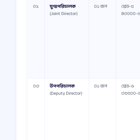
০২
যুগ্মপরিচালক
০১ জন
গ্রেড-৫
(Joint Director)
৪৩০০০-
০৩
উপপরিচালক
০১ জন
গ্রেড-৬
(Deputy Director)
৩৫৫০০-৬