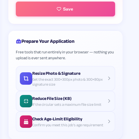
Save
Prepare Your Application
Free tools that run entirely in your browser — nothing you
upload is ever sent anywhere.
Resize Photo & Signature
Get the exact 300×300px photo & 300×80px
signature size
Reduce File Size (KB)
If the circular sets a maximum file size limit
Check Age-Limit Eligibility
Confirm you meet this job's age requirement