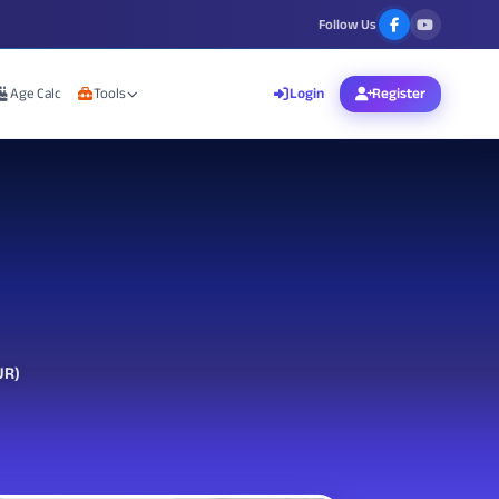
Follow Us
Age Calc
Tools
Login
Register
UR)