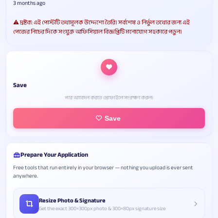
3 months ago
⚠️ দ্রষ্টব্য: এই পোস্টটি তথ্যমূলক উদ্দেশ্যে তৈরি। সর্বশেষ ও নির্ভুল তথ্যের জন্য এই
পেজের নিচের দিকে সংযুক্ত অফিসিয়াল বিজ্ঞপ্তিটি মনোযোগ সহকারে পড়ুন।
Save
পরে আবেদন করতে প্রোফাইলে সংরক্ষণ করুন।
Save
Prepare Your Application
Free tools that run entirely in your browser — nothing you upload is ever sent
anywhere.
Resize Photo & Signature
Get the exact 300×300px photo & 300×80px signature size