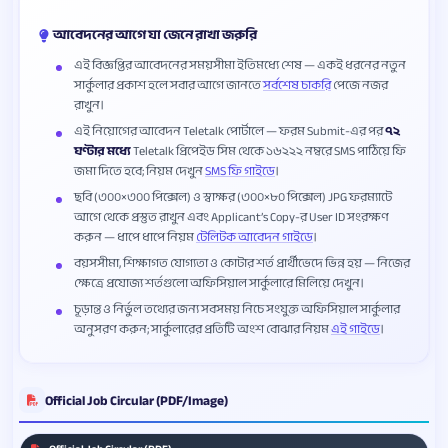
আবেদনের আগে যা জেনে রাখা জরুরি
এই বিজ্ঞপ্তির আবেদনের সময়সীমা ইতিমধ্যে শেষ — একই ধরনের নতুন
সার্কুলার প্রকাশ হলে সবার আগে জানতে
সর্বশেষ চাকরি
পেজে নজর
রাখুন।
এই নিয়োগের আবেদন Teletalk পোর্টালে — ফরম Submit-এর পর
৭২
ঘণ্টার মধ্যে
Teletalk প্রিপেইড সিম থেকে ১৬২২২ নম্বরে SMS পাঠিয়ে ফি
জমা দিতে হবে; নিয়ম দেখুন
SMS ফি গাইডে
।
ছবি (৩০০×৩০০ পিক্সেল) ও স্বাক্ষর (৩০০×৮০ পিক্সেল) JPG ফরম্যাটে
আগে থেকে প্রস্তুত রাখুন এবং Applicant’s Copy-র User ID সংরক্ষণ
করুন — ধাপে ধাপে নিয়ম
টেলিটক আবেদন গাইডে
।
বয়সসীমা, শিক্ষাগত যোগ্যতা ও কোটার শর্ত প্রার্থীভেদে ভিন্ন হয় — নিজের
ক্ষেত্রে প্রযোজ্য শর্তগুলো অফিসিয়াল সার্কুলারে মিলিয়ে দেখুন।
চূড়ান্ত ও নির্ভুল তথ্যের জন্য সবসময় নিচে সংযুক্ত অফিসিয়াল সার্কুলার
অনুসরণ করুন; সার্কুলারের প্রতিটি অংশ বোঝার নিয়ম
এই গাইডে
।
Official Job Circular (PDF/Image)