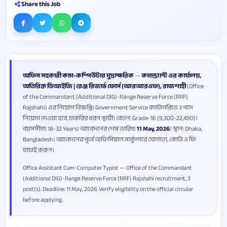
Share this Job
অফিস সহকারী কাম-কম্পিউটার মুদ্রাক্ষরিক
—
কমান্ড্যান্ট এর কার্যালয়,
অতিরিক্ত ডিআইজি | রেঞ্জ রিজার্ভ ফোর্স (আরআরএফ), রাজশাহী
(Office
of the Commandant (Additional DIG)-Range Reserve Force (RRF)
Rajshahi) এর নিয়োগ বিজ্ঞপ্তি। Government Service ক্যাটাগরিতে 3 পদে
নিয়োগ দেওয়া হবে, চাকরির ধরন স্থায়ী। বেতন: Grade-16 (9,300-22,490)।
বয়সসীমা: 18-32 Years। আবেদনের শেষ তারিখ:
11 May, 2026
। স্থান: Dhaka,
Bangladesh। আবেদনের পূর্বে অফিসিয়াল সার্কুলারে যোগ্যতা, কোটা ও ফি
যাচাই করুন।
Office Assistant Cum-Computer Typist — Office of the Commandant
(Additional DIG)-Range Reserve Force (RRF) Rajshahi recruitment, 3
post(s). Deadline: 11 May, 2026. Verify eligibility on the official circular
before applying.