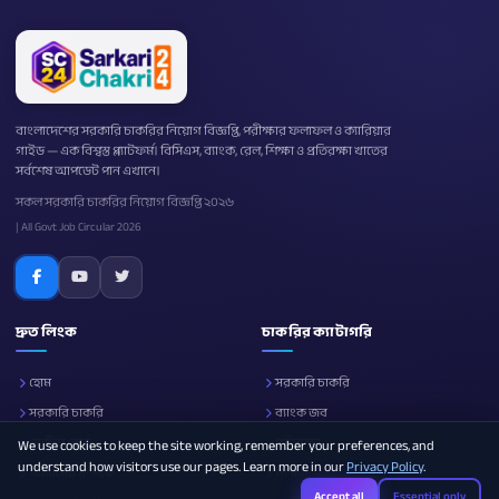
বাংলাদেশের সরকারি চাকরির নিয়োগ বিজ্ঞপ্তি, পরীক্ষার ফলাফল ও ক্যারিয়ার
গাইড — এক বিশ্বস্ত প্ল্যাটফর্ম। বিসিএস, ব্যাংক, রেল, শিক্ষা ও প্রতিরক্ষা খাতের
সর্বশেষ আপডেট পান এখানে।
সকল সরকারি চাকরির নিয়োগ বিজ্ঞপ্তি ২০২৬
| All Govt Job Circular 2026
দ্রুত লিংক
চাকরির ক্যাটাগরি
হোম
সরকারি চাকরি
সরকারি চাকরি
ব্যাংক জব
নোটিশ বোর্ড
প্রতিরক্ষা
We use cookies to keep the site working, remember your preferences, and
understand how visitors use our pages. Learn more in our
Privacy Policy
.
আমাদের সম্পর্কে
শিক্ষা
Accept all
Essential only