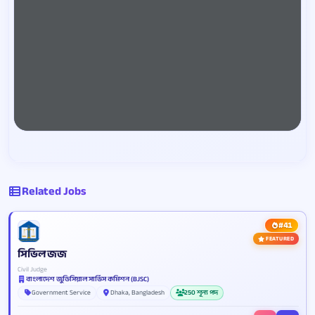
Related Jobs
#41
FEATURED
সিভিল জজ
Civil Judge
বাংলাদেশ জুডিসিয়াল সার্ভিস কমিশন (BJSC)
Government Service
Dhaka, Bangladesh
250 শূন্য পদ