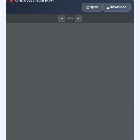
Official Job Circular (PDF)
Open
Download
100%
−
+