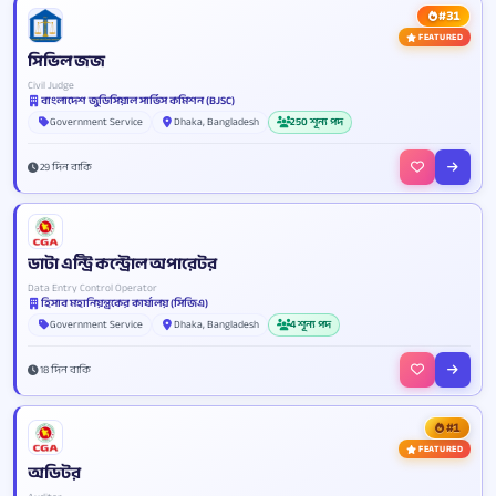
#31
FEATURED
সিভিল জজ
Civil Judge
বাংলাদেশ জুডিসিয়াল সার্ভিস কমিশন (BJSC)
Government Service
Dhaka, Bangladesh
250 শূন্য পদ
29 দিন বাকি
ডাটা এন্ট্রি কন্ট্রোল অপারেটর
Data Entry Control Operator
হিসাব মহানিয়ন্ত্রকের কার্যালয় (সিজিএ)
Government Service
Dhaka, Bangladesh
4 শূন্য পদ
18 দিন বাকি
#1
FEATURED
অডিটর