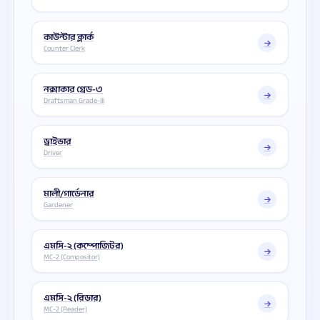
কাউন্টার ক্লার্ক
Counter Clerk
নক্সাকার গ্রেড-৩
Draftsman Grade-III
ড্রাইভার
Driver
মালী/গার্ডেনার
Gardener
এমসি-২ (কম্পোজিটর)
MC-2 (Compositor)
এমসি-২ (রিডার)
MC-2 (Reader)