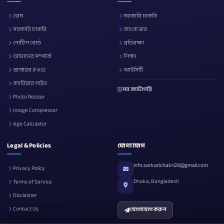
হোম
সরকারি চাকরি
সরকারি চাকরি
ব্যাংক জব
নোটিশ বোর্ড
প্রতিরক্ষা
আমাদের সম্পর্কে
শিক্ষা
প্রশ্নোত্তর (FAQ)
আইসিটি
ক্যারিয়ার গাইড
সব ক্যাটাগরি
Photo Resizer
Image Compressor
Age Calculator
Legal & Policies
যোগাযোগ
info.sarkarichakri24@gmail.com
Privacy Policy
Dhaka, Bangladesh
Terms of Service
Disclaimer
Contact Us
যোগাযোগ করুন