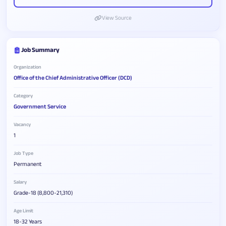
View Source
Job Summary
Organization
Office of the Chief Administrative Officer (DCD)
Category
Government Service
Vacancy
1
Job Type
Permanent
Salary
Grade-18 (8,800-21,310)
Age Limit
18-32 Years