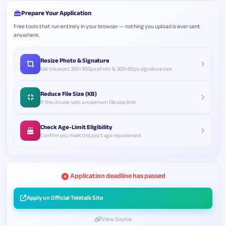
Prepare Your Application
Free tools that run entirely in your browser — nothing you upload is ever sent
anywhere.
Resize Photo & Signature
Get the exact 300×300px photo & 300×80px signature size
Reduce File Size (KB)
If the circular sets a maximum file size limit
Check Age-Limit Eligibility
Confirm you meet this job's age requirement
Application deadline has passed
Apply on Official Teletalk Site
View Source