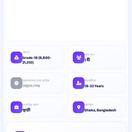
বেতন
শূন্য পদ
Grade-18 (8,800-
1 টি
21,310)
আবেদনের শেষ তারিখ
বয়সসীমা
মেয়াদ শেষ
18-32 Years
চাকরির ধরন
কর্মস্থল
স্থায়ী
Dhaka, Bangladesh