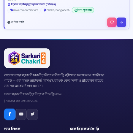
Auditor
হিসাব মহানিয়ন্ত্রকের কার্যালয় (সিজিএ)
Government Service
Dhaka, Bangladesh
378 শূন্য পদ
18 দিন বাকি
বাংলাদেশের সরকারি চাকরির নিয়োগ বিজ্ঞপ্তি, পরীক্ষার ফলাফল ও ক্যারিয়ার
গাইড — এক বিশ্বস্ত প্ল্যাটফর্ম। বিসিএস, ব্যাংক, রেল, শিক্ষা ও প্রতিরক্ষা খাতের
সর্বশেষ আপডেট পান এখানে।
সকল সরকারি চাকরির নিয়োগ বিজ্ঞপ্তি ২০২৬
| All Govt Job Circular 2026
দ্রুত লিংক
চাকরির ক্যাটাগরি