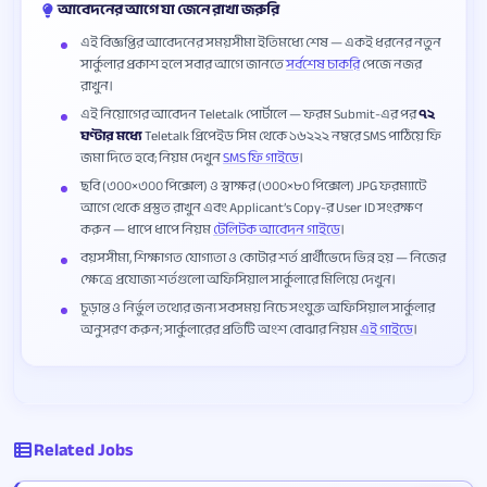
আবেদনের আগে যা জেনে রাখা জরুরি
এই বিজ্ঞপ্তির আবেদনের সময়সীমা ইতিমধ্যে শেষ — একই ধরনের নতুন
সার্কুলার প্রকাশ হলে সবার আগে জানতে
সর্বশেষ চাকরি
পেজে নজর
রাখুন।
এই নিয়োগের আবেদন Teletalk পোর্টালে — ফরম Submit-এর পর
৭২
ঘণ্টার মধ্যে
Teletalk প্রিপেইড সিম থেকে ১৬২২২ নম্বরে SMS পাঠিয়ে ফি
জমা দিতে হবে; নিয়ম দেখুন
SMS ফি গাইডে
।
ছবি (৩০০×৩০০ পিক্সেল) ও স্বাক্ষর (৩০০×৮০ পিক্সেল) JPG ফরম্যাটে
আগে থেকে প্রস্তুত রাখুন এবং Applicant’s Copy-র User ID সংরক্ষণ
করুন — ধাপে ধাপে নিয়ম
টেলিটক আবেদন গাইডে
।
বয়সসীমা, শিক্ষাগত যোগ্যতা ও কোটার শর্ত প্রার্থীভেদে ভিন্ন হয় — নিজের
ক্ষেত্রে প্রযোজ্য শর্তগুলো অফিসিয়াল সার্কুলারে মিলিয়ে দেখুন।
চূড়ান্ত ও নির্ভুল তথ্যের জন্য সবসময় নিচে সংযুক্ত অফিসিয়াল সার্কুলার
অনুসরণ করুন; সার্কুলারের প্রতিটি অংশ বোঝার নিয়ম
এই গাইডে
।
Related Jobs