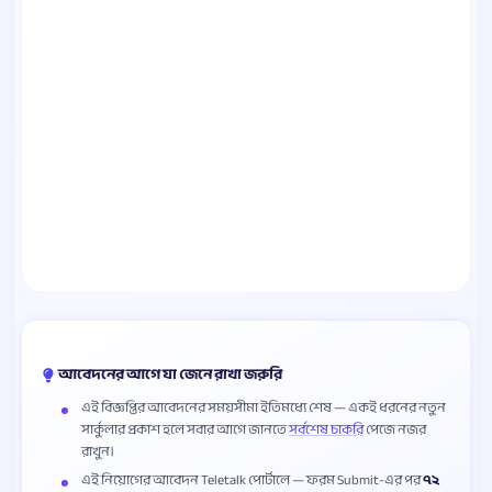
আবেদনের আগে যা জেনে রাখা জরুরি
এই বিজ্ঞপ্তির আবেদনের সময়সীমা ইতিমধ্যে শেষ — একই ধরনের নতুন
সার্কুলার প্রকাশ হলে সবার আগে জানতে
সর্বশেষ চাকরি
পেজে নজর
রাখুন।
এই নিয়োগের আবেদন Teletalk পোর্টালে — ফরম Submit-এর পর
৭২