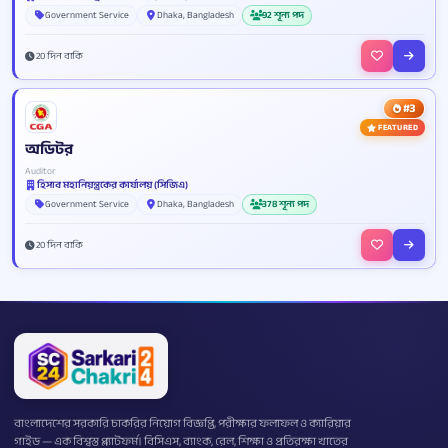
Government Service
Dhaka, Bangladesh
92 শূন্য পদ
20 দিন বাকি
#3
FEATURED
অডিটর
Auditor
হিসাব মহানিয়ন্ত্রকের কার্যালয় (সিজিএ)
Government Service
Dhaka, Bangladesh
378 শূন্য পদ
20 দিন বাকি
বাংলাদেশের সরকারি চাকরির নিয়োগ বিজ্ঞপ্তি, পরীক্ষার ফলাফল ও ক্যারিয়ার
গাইড — এক বিশ্বস্ত প্ল্যাটফর্ম। বিসিএস, ব্যাংক, রেল, শিক্ষা ও প্রতিরক্ষা খাতের