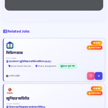
Related Jobs
#35
FEATURED
সিভিল জজ
Civil Judge
বাংলাদেশ জুডিসিয়াল সার্ভিস কমিশন (BJSC)
Government Service
Dhaka, Bangladesh
250 শূন্য পদ
31 দিন বাকি
#48
FEATURED
জুনিয়র অডিটর
Junior Auditor
হিসাব মহানিয়ন্ত্রকের কার্যালয় (সিজিএ)