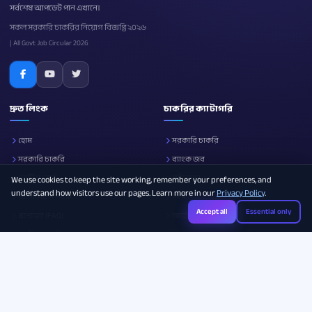
সর্বশেষ আপডেট পান এখানে।
সকল সরকারি চাকরির নিয়োগ বিজ্ঞপ্তি ২০২৬
| All Govt Job Circular 2026
দ্রুত লিংক
চাকরির ক্যাটাগরি
হোম
সরকারি চাকরি
সরকারি চাকরি
ব্যাংক জব
নোটিশ বোর্ড
প্রতিরক্ষা
We use cookies to keep the site working, remember your preferences, and
understand how visitors use our pages. Learn more in our
Privacy Policy
.
আমাদের সম্পর্কে
শিক্ষা
Accept all
Essential only
প্রশ্নোত্তর (FAQ)
আইসিটি
ক্যারিয়ার গাইড
সব ক্যাটাগরি
Photo Resizer
Image Compressor
Age Calculator