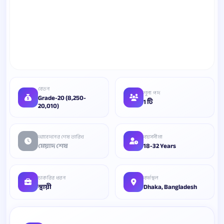
বেতন
শূন্য পদ
Grade-20 (8,250-
1 টি
20,010)
আবেদনের শেষ তারিখ
বয়সসীমা
মেয়াদ শেষ
18-32 Years
চাকরির ধরন
কর্মস্থল
স্থায়ী
Dhaka, Bangladesh