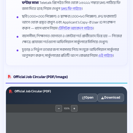
ঘণ্টার মধ্যে
Teletalk প্রিপেইড সিম থেকে ১৬২২২ নম্বরে SMS পাঠিয়ে ফি
জমা দিতে হবে; নিয়ম দেখুন
SMS ফি গাইডে
।
ছবি (৩০০×৩০০ পিক্সেল) ও স্বাক্ষর (৩০০×৮০ পিক্সেল) JPG ফরম্যাটে
আগে থেকে প্রস্তুত রাখুন এবং Applicant’s Copy-র User ID সংরক্ষণ
করুন — ধাপে ধাপে নিয়ম
টেলিটক আবেদন গাইডে
।
বয়সসীমা, শিক্ষাগত যোগ্যতা ও কোটার শর্ত প্রার্থীভেদে ভিন্ন হয় — নিজের
ক্ষেত্রে প্রযোজ্য শর্তগুলো অফিসিয়াল সার্কুলারে মিলিয়ে দেখুন।
চূড়ান্ত ও নির্ভুল তথ্যের জন্য সবসময় নিচে সংযুক্ত অফিসিয়াল সার্কুলার
অনুসরণ করুন; সার্কুলারের প্রতিটি অংশ বোঝার নিয়ম
এই গাইডে
।
Official Job Circular (PDF/Image)
Official Job Circular (PDF)
Open
Download
100%
−
+