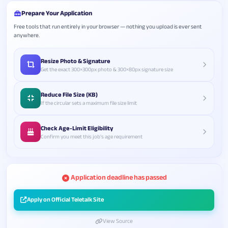
Prepare Your Application
Free tools that run entirely in your browser — nothing you upload is ever sent
anywhere.
Resize Photo & Signature
Get the exact 300×300px photo & 300×80px signature size
Reduce File Size (KB)
If the circular sets a maximum file size limit
Check Age-Limit Eligibility
Confirm you meet this job's age requirement
Application deadline has passed
Apply on Official Teletalk Site
View Source