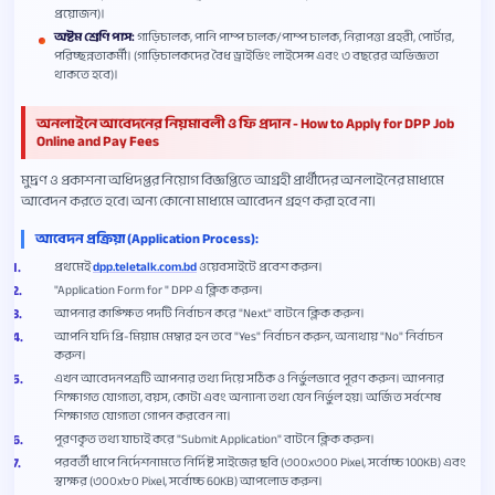
প্রয়োজন)।
অষ্টম শ্রেণি পাস:
গাড়িচালক, পানি পাম্প চালক/পাম্প চালক, নিরাপত্তা প্রহরী, পোর্টার,
পরিচ্ছন্নতাকর্মী। (গাড়িচালকদের বৈধ ড্রাইভিং লাইসেন্স এবং ৩ বছরের অভিজ্ঞতা
থাকতে হবে)।
অনলাইনে আবেদনের নিয়মাবলী ও ফি প্রদান - How to Apply for DPP Job
Online and Pay Fees
মুদ্রণ ও প্রকাশনা অধিদপ্তর নিয়োগ বিজ্ঞপ্তিতে আগ্রহী প্রার্থীদের অনলাইনের মাধ্যমে
আবেদন করতে হবে। অন্য কোনো মাধ্যমে আবেদন গ্রহণ করা হবে না।
আবেদন প্রক্রিয়া (Application Process):
প্রথমেই
dpp.teletalk.com.bd
ওয়েবসাইটে প্রবেশ করুন।
"Application Form for " DPP এ ক্লিক করুন।
আপনার কাঙ্ক্ষিত পদটি নির্বাচন করে "Next" বাটনে ক্লিক করুন।
আপনি যদি প্রি-মিয়াম মেম্বার হন তবে "Yes" নির্বাচন করুন, অন্যথায় "No" নির্বাচন
করুন।
এখন আবেদনপত্রটি আপনার তথ্য দিয়ে সঠিক ও নির্ভুলভাবে পূরণ করুন। আপনার
শিক্ষাগত যোগ্যতা, বয়স, কোটা এবং অন্যান্য তথ্য যেন নির্ভুল হয়। অর্জিত সর্বশেষ
শিক্ষাগত যোগ্যতা গোপন করবেন না।
পূরণকৃত তথ্য যাচাই করে "Submit Application" বাটনে ক্লিক করুন।
পরবর্তী ধাপে নির্দেশনামতে নির্দিষ্ট সাইজের ছবি (৩০০x৩০০ Pixel, সর্বোচ্চ 100KB) এবং
স্বাক্ষর (৩০০x৮০ Pixel, সর্বোচ্চ 60KB) আপলোড করুন।