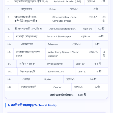
৫.
সহকারী লাইব্রেরিয়ান (ইউ, ডি, এ)
Assistant Librarian (UDA)
গ্রেড-১৪
১ টি
৬.
গাড়িচালক
Driver
গ্রেড-১৫
৪ টি
৭.
অফিস সহকারী-কাম-
Office Assistant-cum-
গ্রেড-১৬
৫৪
কম্পিউটার মুদ্রাক্ষরিক
Computer Typist
টি
৮.
হিসাব সহকারী (এল, ডি, এ)
Account Assistant (LDA)
গ্রেড-১৬
৩১ টি
৯.
সহকারী স্টোরকিপার
Assistant Storekeeper
গ্রেড-১৬
১০ টি
১০.
সেলসম্যান
Salesman
গ্রেড-১৬
১ টি
১১.
পানি পাম্প চালক/পাম্প
Water Pump Operator/Pump
গ্রেড-১৮
৩
চালক
Operator
টি
১২.
অফিস সহায়ক
Office Sahayak
গ্রেড-২০
৩২ টি
১৩.
নিরাপত্তা প্রহরী
Security Guard
গ্রেড-২০
৩ টি
১৪.
পোর্টার
Porter
গ্রেড-২০
৮৭ টি
১৫.
পরিচ্ছন্নতাকর্মী
Cleaner
গ্রেড-২০
১ টি
মোট অকারিগরি পদ =
২৩৪ টি
২. কারিগরি পদসমূহ (Technical Posts):