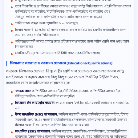
তবে বিভাগীয় প্র প্রার্থীদের ক্ষেত্রে বয়স ৪০ বছর পর্যন্ত শিথিলযোগ্য। এই শিথিলতা কেবল
কম্পিউটার অপারেটর, সাঁটলিপিকার-কাম-কম্পিউটার অপারেটর এবং
সাঁটমুদ্রাক্ষরিক-কাম-কম্পিউটার অপারেটর পদের জন্য প্রযোজ্য।
গাড়িচালক পদের জন্য বয়সসীমা ১৮-৩৩ বছর।
হিসাব সহকারী (এল, ডি, এ) পদের ক্ষেত্রে কেবল কর্মরত ৪র্থ শ্রেণীর কর্মচারীদের জন্য
বয়স ৪০ বছর পর্যন্ত শিথিলযোগ্য।
পরিচ্ছন্নতাকর্মী পদের ক্ষেত্রে জাত হরিজন সম্প্রদায়ের জন্য অষ্টম শ্রেণি পাস এবং বয়স
শিথিলযোগ্য।
কোটাধারীদের জন্য বয়স সরকারি বিধি মোতাবেক শিথিলযোগ্য।
শিক্ষাগত যোগ্যতা ও অন্যান্য যোগ্যতা (Educational Qualifications):
পদভেদে শিক্ষাগত যোগ্যতা ভিন্ন। অষ্টম শ্রেণি পাস থেকে শুরু করে স্নাতক পাস পর্যন্ত
সবাই আবেদন করতে পারবেন। কিছু কিছু পদের জন্য কম্পিউটার টাইপিং স্পিড,
ব্যবহারিক জ্ঞান বা অভিজ্ঞতার প্রয়োজন হবে:
স্নাতক পাস:
কম্পিউটার অপারেটর, সাঁটলিপিকার-কাম-কম্পিউটার অপারেটর,
সাঁটমুদ্রাক্ষরিক-কাম-কম্পিউটার অপারেটর।
ডিপ্লোমা ইন লাইব্রেরি সায়েন্স:
লাইব্রেরিয়ান (ইউ, ডি, এ), সহকারী লাইব্রেরিয়ান (ইউ, ডি,
এ)।
উচ্চ মাধ্যমিক (HSC) বা সমমান:
অফিস সহকারী-কাম-কম্পিউটার মুদ্রাক্ষরিক, হিসাব
সহকারী (এল, ডি, এ), সহকারী স্টোরকিপার, সেলসম্যান, কপিহোল্ডার, সহকারী চেকার।
(হিসাব সহকারী পদের জন্য বাণিজ্য বিভাগ থাকতে হবে)।
মাধ্যমিক (SSC) বা সমমান:
অফিস সহায়ক, মেকানিক (মেকানিক্যাল), ইলেকট্রিশিয়ান,
বাইন্ডার। (মেকানিক ও ইলেকট্রিশিয়ান পদের জন্য VTI/TTC সার্টিফিকেট বা অভিজ্ঞতা