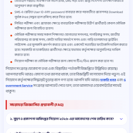
মোবাইল নম্বরটি সার্বক্ষণিক সচল রাখা, SMS পড়া এবং প্রাপ্ত নির্দেশনা তাৎক্ষণিকভাবে
অনুসরণ করা বাঞ্ছনীয়।
SMS এ প্রেরিত User ID এবং password ব্যবহার করে পরবর্তীতে প্রবেশপত্র Download
পূর্বক Print (সম্ভব হলে রঙ্গিন) করে নিতে হবে।
লিখিত পরীক্ষা এবং প্রযোজ্য ক্ষেত্রে ব্যবহারিক পরীক্ষায় উত্তীর্ণ প্রার্থীরাই কেবল মৌখিক
পরীক্ষার জন্য বিবেচিত হবেন।
মৌখিক পরীক্ষার সময় সকল শিক্ষাগত যোগ্যতার সনদপত্র, নাগরিকত্ব সনদ, জাতীয়
পরিচয়পত্র বা জন্ম সনদ, কোটা দাবির সমর্থনে সনদ এবং গাড়ি চালকদের ড্রাইভিং
লাইসেন্স-এর মূলকপি প্রদর্শন করতে হবে এবং একসেট সত্যায়িত ফটোকপি দাখিল করতে
হবে। সরকারি বা চাকরিরত প্রার্থীদের ক্ষেত্রে যথাযথ কর্তৃপক্ষের অনুমতিপত্র দাখিল
করতে হবে।
নিয়োগ পরীক্ষা বা মৌখিক পরীক্ষার জন্য কোনো টিএ/ডিএ প্রদান করা হবে না।
নিয়োগ সংক্রান্ত যেকোনো তথ্য এবং বিস্তারিত শর্তাবলী বিজ্ঞপ্তিতে উল্লিখিত রয়েছে।
আপনার যদি আরও কোনো তথ্য জানার থাকে, তবে বিজ্ঞপ্তিটি মনোযোগ দিয়ে পড়ুন। এই
নিয়োগে কর্তৃপক্ষের সিদ্ধান্তই চূড়ান্ত বলে গণ্য হবে। আপনি যদি আরও
এবং
চাকরি খবর
G
সংক্রান্ত আপডেট পেতে চান, তবে আমাদের ওয়েবসাইটের সাথেই
overnment Service
থাকুন।
সচরাচর জিজ্ঞাসিত প্রশ্নাবলী (FAQ)
১. মুদ্রণ ও প্রকাশনা অধিদপ্তর নিয়োগ ২০২৬-এর আবেদনের শেষ তারিখ কবে?