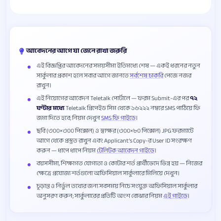
আবেদনের আগে যা জেনে রাখা জরুরি
এই বিজ্ঞপ্তির আবেদনের সময়সীমা ইতিমধ্যে শেষ — একই ধরনের নতুন
সার্কুলার প্রকাশ হলে সবার আগে জানতে
সর্বশেষ চাকরি
পেজে নজর
রাখুন।
এই নিয়োগের আবেদন Teletalk পোর্টালে — ফরম Submit-এর পর
৭২
ঘণ্টার মধ্যে
Teletalk প্রিপেইড সিম থেকে ১৬২২২ নম্বরে SMS পাঠিয়ে ফি
জমা দিতে হবে; নিয়ম দেখুন
SMS ফি গাইডে
।
ছবি (৩০০×৩০০ পিক্সেল) ও স্বাক্ষর (৩০০×৮০ পিক্সেল) JPG ফরম্যাটে
আগে থেকে প্রস্তুত রাখুন এবং Applicant’s Copy-র User ID সংরক্ষণ
করুন — ধাপে ধাপে নিয়ম
টেলিটক আবেদন গাইডে
।
বয়সসীমা, শিক্ষাগত যোগ্যতা ও কোটার শর্ত প্রার্থীভেদে ভিন্ন হয় — নিজের
ক্ষেত্রে প্রযোজ্য শর্তগুলো অফিসিয়াল সার্কুলারে মিলিয়ে দেখুন।
চূড়ান্ত ও নির্ভুল তথ্যের জন্য সবসময় নিচে সংযুক্ত অফিসিয়াল সার্কুলার
অনুসরণ করুন; সার্কুলারের প্রতিটি অংশ বোঝার নিয়ম
এই গাইডে
।