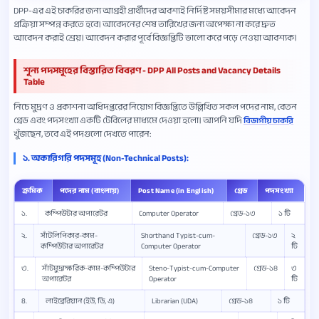
DPP-এর এই চাকরির জন্য আগ্রহী প্রার্থীদের অবশ্যই নির্দিষ্ট সময়সীমার মধ্যে আবেদন
প্রক্রিয়া সম্পন্ন করতে হবে। আবেদনের শেষ তারিখের জন্য অপেক্ষা না করে দ্রুত
আবেদন করাই শ্রেয়। আবেদন করার পূর্বে বিজ্ঞপ্তিটি ভালো করে পড়ে নেওয়া আবশ্যক।
শূন্য পদসমূহের বিস্তারিত বিবরণ - DPP All Posts and Vacancy Details
Table
নিচে মুদ্রণ ও প্রকাশনা অধিদপ্তরের নিয়োগ বিজ্ঞপ্তিতে উল্লিখিত সকল পদের নাম, বেতন
গ্রেড এবং পদসংখ্যা একটি টেবিলের মাধ্যমে দেওয়া হলো। আপনি যদি
বিভাগীয় চাকরি
খুঁজছেন, তবে এই পদগুলো দেখতে পারেন:
১. অকারিগরি পদসমূহ (Non-Technical Posts):
ক্রমিক
পদের নাম (বাংলায়)
Post Name (in English)
গ্রেড
পদসংখ্যা
১.
কম্পিউটার অপারেটর
Computer Operator
গ্রেড-১৩
১ টি
২.
সাঁটলিপিকার-কাম-
Shorthand Typist-cum-
গ্রেড-১৩
২
কম্পিউটার অপারেটর
Computer Operator
টি
৩.
সাঁটমুদ্রাক্ষরিক-কাম-কম্পিউটার
Steno-Typist-cum-Computer
গ্রেড-১৪
৩
অপারেটর
Operator
টি
8.
লাইব্রেরিয়ান (ইউ, ডি, এ)
Librarian (UDA)
গ্রেড-১৪
১ টি