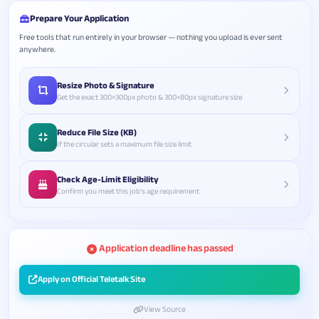
Prepare Your Application
Free tools that run entirely in your browser — nothing you upload is ever sent
anywhere.
Resize Photo & Signature
Get the exact 300×300px photo & 300×80px signature size
Reduce File Size (KB)
If the circular sets a maximum file size limit
Check Age-Limit Eligibility
Confirm you meet this job's age requirement
Application deadline has passed
Apply on Official Teletalk Site
View Source