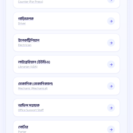
Counter (For Press)
গাড়িচালক
Driver
ইলেকট্রিশিয়ান
Electrician
লাইব্রেরিয়ান (ইউডিএ)
Librarian (UDA)
মেকানিক (মেকানিক্যাল)
Mechanic (Mechanical)
অফিস সহায়ক
Office Support Staff
পোর্টার
Porter