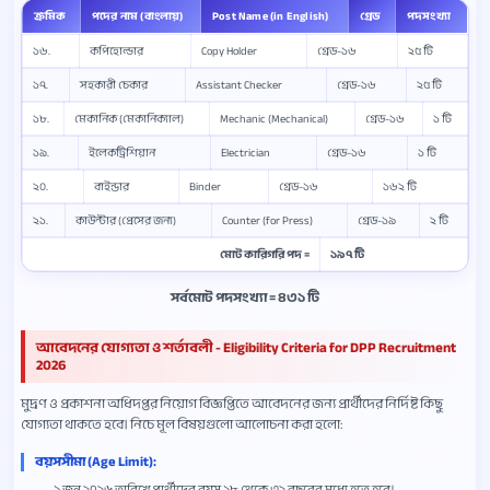
ক্রমিক
পদের নাম (বাংলায়)
Post Name (in English)
গ্রেড
পদসংখ্যা
১৬.
কপিহোল্ডার
Copy Holder
গ্রেড-১৬
২৫ টি
১৭.
সহকারী চেকার
Assistant Checker
গ্রেড-১৬
২৫ টি
১৮.
মেকানিক (মেকানিক্যাল)
Mechanic (Mechanical)
গ্রেড-১৬
১ টি
১৯.
ইলেকট্রিশিয়ান
Electrician
গ্রেড-১৬
১ টি
২০.
বাইন্ডার
Binder
গ্রেড-১৬
১৬২ টি
২১.
কাউন্টার (প্রেসের জন্য)
Counter (for Press)
গ্রেড-১৯
২ টি
মোট কারিগরি পদ =
১৯৭ টি
সর্বমোট পদসংখ্যা = ৪৩১ টি
আবেদনের যোগ্যতা ও শর্তাবলী - Eligibility Criteria for DPP Recruitment
2026
মুদ্রণ ও প্রকাশনা অধিদপ্তর নিয়োগ বিজ্ঞপ্তিতে আবেদনের জন্য প্রার্থীদের নির্দিষ্ট কিছু
যোগ্যতা থাকতে হবে। নিচে মূল বিষয়গুলো আলোচনা করা হলো:
বয়সসীমা (Age Limit):
১ জুন ২০২৬ তারিখে প্রার্থীদের বয়স ১৮ থেকে ৩২ বছরের মধ্যে হতে হবে।