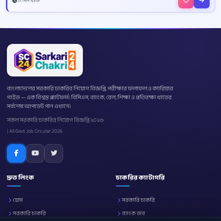
17 দিন বাকি
বাংলাদেশের সরকারি চাকরির নিয়োগ বিজ্ঞপ্তি, পরীক্ষার ফলাফল ও ক্যারিয়ার
গাইড — এক বিশ্বস্ত প্ল্যাটফর্ম। বিসিএস, ব্যাংক, রেল, শিক্ষা ও প্রতিরক্ষা খাতের
সর্বশেষ আপডেট পান এখানে।
সকল সরকারি চাকরির নিয়োগ বিজ্ঞপ্তি ২০২৬
| All Govt Job Circular 2026
দ্রুত লিংক
চাকরির ক্যাটাগরি
হোম
সরকারি চাকরি
সরকারি চাকরি
ব্যাংক জব