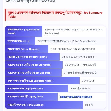
করতে পারবেন। আসুন বিস্তারিত জেনে নিই।
মুদ্রণ ও প্রকাশনা অধিদপ্তর নিয়োগের গুরুত্বপূর্ণ তারিখসমূহ - Job Summary
Table
প্রতিষ্ঠানের নাম (Organization
মুদ্রণ ও প্রকাশনা অধিদপ্তর (Department of Printing and
Name)
Publications)
মন্ত্রণালয় (Ministry)
জনপ্রশাসন মন্ত্রণালয় (Ministry of Public Administration)
স্মারক নম্বর (Memo Number)
০৫.০৪.০০০০.০০৯.১১.০০২.২২(অংশ)/১০১৪
বিজ্ঞপ্তি প্রকাশের তারিখ (Notice Date)
১৬ জুন ২০২৬ (২ আষাঢ় ১৪৩৩)
আবেদন শুরুর তারিখ (Apply Start Date)
১৮ জুন ২০২৬, সকাল ১০:০০ টা
আবেদনের শেষ তারিখ (Apply End Date)
১৭ জুলাই ২০২৬, বিকাল ৫:০০ টা
বয়স গণনার তারিখ (Age Calculator Date)
১ জুন ২০২৬
আবেদন মাধ্যম (Apply Process)
অনলাইনে (Online)
আবেদন ওয়েবসাইট (Apply Link)
https://dpp.teletalk.com.bd
সর্বমোট পদসংখ্যা (Total Vacancy)
৪৩১ টি