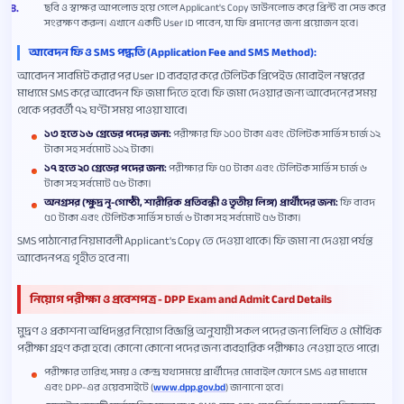
ছবি ও স্বাক্ষর আপলোড হয়ে গেলে Applicant's Copy ডাউনলোড করে প্রিন্ট বা সেভ করে
সংরক্ষণ করুন। এখানে একটি User ID পাবেন, যা ফি প্রদানের জন্য প্রয়োজন হবে।
আবেদন ফি ও SMS পদ্ধতি (Application Fee and SMS Method):
আবেদন সাবমিট করার পর User ID ব্যবহার করে টেলিটক প্রিপেইড মোবাইল নম্বরের
মাধ্যমে SMS করে আবেদন ফি জমা দিতে হবে। ফি জমা দেওয়ার জন্য আবেদনের সময়
থেকে পরবর্তী ৭২ ঘণ্টা সময় পাওয়া যাবে।
১৩ হতে ১৬ গ্রেডের পদের জন্য:
পরীক্ষার ফি ১০০ টাকা এবং টেলিটক সার্ভিস চার্জ ১২
টাকা সহ সর্বমোট ১১২ টাকা।
১৭ হতে ২০ গ্রেডের পদের জন্য:
পরীক্ষার ফি ৫০ টাকা এবং টেলিটক সার্ভিস চার্জ ৬
টাকা সহ সর্বমোট ৫৬ টাকা।
অনগ্রসর (ক্ষুদ্র নৃ-গোষ্ঠী, শারীরিক প্রতিবন্ধী ও তৃতীয় লিঙ্গ) প্রার্থীদের জন্য:
ফি বাবদ
৫০ টাকা এবং টেলিটক সার্ভিস চার্জ ৬ টাকা সহ সর্বমোট ৫৬ টাকা।
SMS পাঠানোর নিয়মাবলী Applicant's Copy তে দেওয়া থাকে। ফি জমা না দেওয়া পর্যন্ত
আবেদনপত্র গৃহীত হবে না।
নিয়োগ পরীক্ষা ও প্রবেশপত্র - DPP Exam and Admit Card Details
মুদ্রণ ও প্রকাশনা অধিদপ্তর নিয়োগ বিজ্ঞপ্তি অনুযায়ী সকল পদের জন্য লিখিত ও মৌখিক
পরীক্ষা গ্রহণ করা হবে। কোনো কোনো পদের জন্য ব্যবহারিক পরীক্ষাও নেওয়া হতে পারে।
পরীক্ষার তারিখ, সময় ও কেন্দ্র যথাসময়ে প্রার্থীদের মোবাইল ফোনে SMS এর মাধ্যমে
এবং DPP-এর ওয়েবসাইটে (
www.dpp.gov.bd
) জানানো হবে।