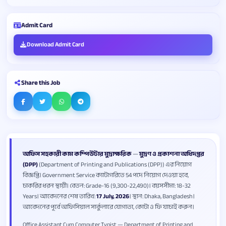
Admit Card
Download Admit Card
Share this Job
অফিস সহকারী কাম কম্পিউটার মুদ্রাক্ষরিক
—
মুদ্রণ ও প্রকাশনা অধিদপ্তর
(DPP)
(Department of Printing and Publications (DPP)) এর নিয়োগ
বিজ্ঞপ্তি। Government Service ক্যাটাগরিতে 54 পদে নিয়োগ দেওয়া হবে,
চাকরির ধরন স্থায়ী। বেতন: Grade-16 (9,300-22,490)। বয়সসীমা: 18-32
Years। আবেদনের শেষ তারিখ:
17 July, 2026
। স্থান: Dhaka, Bangladesh।
আবেদনের পূর্বে অফিসিয়াল সার্কুলারে যোগ্যতা, কোটা ও ফি যাচাই করুন।
Office Assistant Cum Computer Typist — Department of Printing and