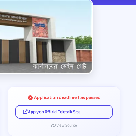
Application deadline has passed
Apply on Official Teletalk Site
View Source