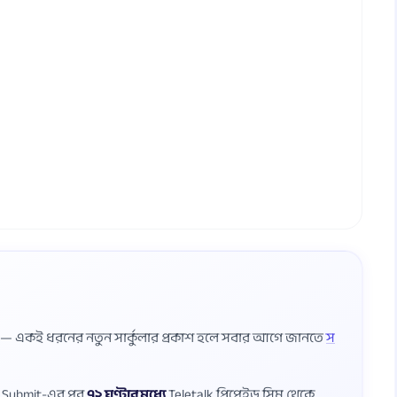
ষ — একই ধরনের নতুন সার্কুলার প্রকাশ হলে সবার আগে জানতে
স
ম Submit-এর পর
৭২ ঘণ্টার মধ্যে
Teletalk প্রিপেইড সিম থেকে