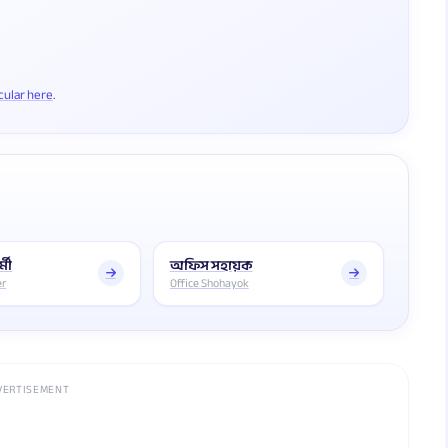
rcular here
্মী
অফিস সহায়ক
er
Office Shohayok
VERTISEMENT