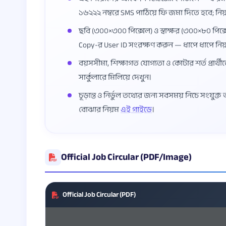
১৬২২২ নম্বরে SMS পাঠিয়ে ফি জমা দিতে হবে; নি
ছবি (৩০০×৩০০ পিক্সেল) ও স্বাক্ষর (৩০০×৮০ পিক্স
Copy-র User ID সংরক্ষণ করুন — ধাপে ধাপে নি
বয়সসীমা, শিক্ষাগত যোগ্যতা ও কোটার শর্ত প্রার্থী
সার্কুলারে মিলিয়ে দেখুন।
চূড়ান্ত ও নির্ভুল তথ্যের জন্য সবসময় নিচে সংযুক
বোঝার নিয়ম
এই গাইডে
।
Official Job Circular (PDF/Image)
Official Job Circular (PDF)