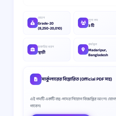
বেতন
শূন্য পদ
Grade-20
3 টি
(8,250-20,010)
কর্মস্থল
চাকরির ধরন
Madaripur,
স্থায়ী
Bangladesh
সার্কুলারের বিস্তারিত (Official PDF সহ)
এই পদটি একটি বহু-পদের নিয়োগ বিজ্ঞপ্তির অংশ। যোগ্যতা, 