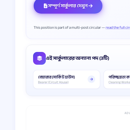
সম্পূর্ণ সার্কুলার দেখুন
This position is part of a multi-post circular —
read the full ci
এই সার্কুলারের অন্যান্য পদ (3টি)
বেয়ারার (সার্কিট হাউস)
পরিচ্ছন্নতা কর
Bearer (Circuit House)
Cleaning Work
AD