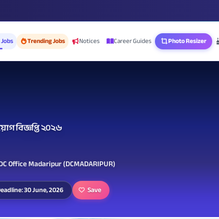
 Jobs
Trending Jobs
Notices
Career Guides
Photo Resizer
়োগ বিজ্ঞপ্তি ২০২৬
 DC Office Madaripur (DCMADARIPUR)
Save
eadline: 30 June, 2026