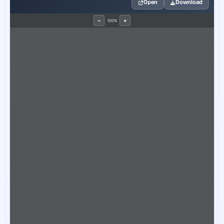
Open
Download
100%
−
+