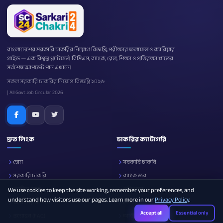
বাংলাদেশের সরকারি চাকরির নিয়োগ বিজ্ঞপ্তি, পরীক্ষার ফলাফল ও ক্যারিয়ার
গাইড — এক বিশ্বস্ত প্ল্যাটফর্ম। বিসিএস, ব্যাংক, রেল, শিক্ষা ও প্রতিরক্ষা খাতের
সর্বশেষ আপডেট পান এখানে।
সকল সরকারি চাকরির নিয়োগ বিজ্ঞপ্তি ২০২৬
| All Govt Job Circular 2026
দ্রুত লিংক
চাকরির ক্যাটাগরি
হোম
সরকারি চাকরি
সরকারি চাকরি
ব্যাংক জব
নোটিশ বোর্ড
প্রতিরক্ষা
We use cookies to keep the site working, remember your preferences, and
understand how visitors use our pages. Learn more in our
Privacy Policy
.
আমাদের সম্পর্কে
শিক্ষা
Accept all
Essential only
প্রশ্নোত্তর (FAQ)
আইসিটি