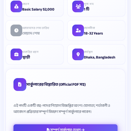
বেতন
শূন্য পদ
Basic Salary 52,000
1 টি
আবেদনের শেষ তারিখ
বয়সসীমা
মেয়াদ শেষ
18-32 Years
চাকরির ধরন
কর্মস্থল
স্থায়ী
Dhaka, Bangladesh
সার্কুলারের বিস্তারিত (Official PDF সহ)
এই পদটি একটি বহু-পদের নিয়োগ বিজ্ঞপ্তির অংশ। যোগ্যতা, শর্তাবলী ও
সম্পূর্ণ সার্কুলার দেখুন