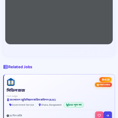
Related Jobs
#19
FEATURED
সিভিল জজ
Civil Judge
বাংলাদেশ জুডিসিয়াল সার্ভিস কমিশন (BJSC)
Government Service
Dhaka, Bangladesh
250 শূন্য পদ
30 দিন বাকি