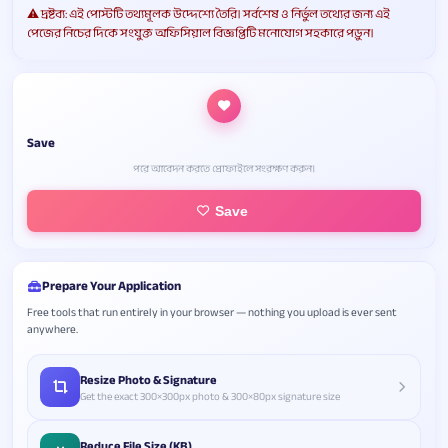
⚠️ দ্রষ্টব্য: এই পোস্টটি তথ্যমূলক উদ্দেশ্যে তৈরি। সর্বশেষ ও নির্ভুল তথ্যের জন্য এই
পেজের নিচের দিকে সংযুক্ত অফিসিয়াল বিজ্ঞপ্তিটি মনোযোগ সহকারে পড়ুন।
Save
পরে আবেদন করতে প্রোফাইলে সংরক্ষণ করুন।
Save
Prepare Your Application
Free tools that run entirely in your browser — nothing you upload is ever sent
anywhere.
Resize Photo & Signature
Get the exact 300×300px photo & 300×80px signature size
Reduce File Size (KB)