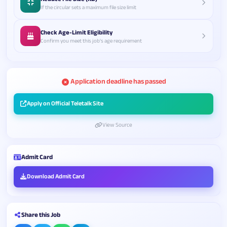
If the circular sets a maximum file size limit
Check Age-Limit Eligibility
Confirm you meet this job's age requirement
Application deadline has passed
Apply on Official Teletalk Site
View Source
Admit Card
Download Admit Card
Share this Job