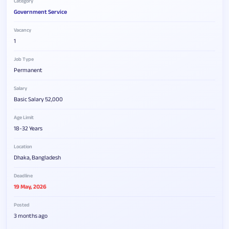
Category
Government Service
Vacancy
1
Job Type
Permanent
Salary
Basic Salary 52,000
Age Limit
18-32 Years
Location
Dhaka, Bangladesh
Deadline
19 May, 2026
Posted
3 months ago