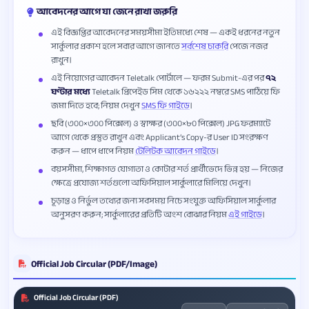
আবেদনের আগে যা জেনে রাখা জরুরি
এই বিজ্ঞপ্তির আবেদনের সময়সীমা ইতিমধ্যে শেষ — একই ধরনের নতুন
সার্কুলার প্রকাশ হলে সবার আগে জানতে
সর্বশেষ চাকরি
পেজে নজর
রাখুন।
এই নিয়োগের আবেদন Teletalk পোর্টালে — ফরম Submit-এর পর
৭২
ঘণ্টার মধ্যে
Teletalk প্রিপেইড সিম থেকে ১৬২২২ নম্বরে SMS পাঠিয়ে ফি
জমা দিতে হবে; নিয়ম দেখুন
SMS ফি গাইডে
।
ছবি (৩০০×৩০০ পিক্সেল) ও স্বাক্ষর (৩০০×৮০ পিক্সেল) JPG ফরম্যাটে
আগে থেকে প্রস্তুত রাখুন এবং Applicant’s Copy-র User ID সংরক্ষণ
করুন — ধাপে ধাপে নিয়ম
টেলিটক আবেদন গাইডে
।
বয়সসীমা, শিক্ষাগত যোগ্যতা ও কোটার শর্ত প্রার্থীভেদে ভিন্ন হয় — নিজের
ক্ষেত্রে প্রযোজ্য শর্তগুলো অফিসিয়াল সার্কুলারে মিলিয়ে দেখুন।
চূড়ান্ত ও নির্ভুল তথ্যের জন্য সবসময় নিচে সংযুক্ত অফিসিয়াল সার্কুলার
অনুসরণ করুন; সার্কুলারের প্রতিটি অংশ বোঝার নিয়ম
এই গাইডে
।
Official Job Circular (PDF/Image)
Official Job Circular (PDF)