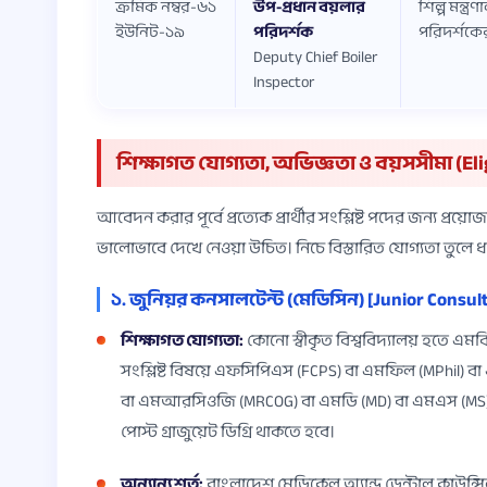
ক্রমিক নম্বর-৬১
উপ-প্রধান বয়লার
শিল্প মন্ত
ইউনিট-১৯
পরিদর্শক
পরিদর্শকে
Deputy Chief Boiler
Inspector
শিক্ষাগত যোগ্যতা, অভিজ্ঞতা ও বয়সসীমা (Elig
আবেদন করার পূর্বে প্রত্যেক প্রার্থীর সংশ্লিষ্ট পদের জন্য প
ভালোভাবে দেখে নেওয়া উচিত। নিচে বিস্তারিত যোগ্যতা তুলে 
১. জুনিয়র কনসালটেন্ট (মেডিসিন) [Junior Consul
শিক্ষাগত যোগ্যতা:
কোনো স্বীকৃত বিশ্ববিদ্যালয় হতে এমব
সংশ্লিষ্ট বিষয়ে এফসিপিএস (FCPS) বা এমফিল (MPhil
বা এমআরসিওজি (MRCOG) বা এমডি (MD) বা এমএস (MS) বা ডিপ
পোস্ট গ্রাজুয়েট ডিগ্রি থাকতে হবে।
অন্যান্য শর্ত:
বাংলাদেশ মেডিকেল অ্যান্ড ডেন্টাল কাউন্সিল 