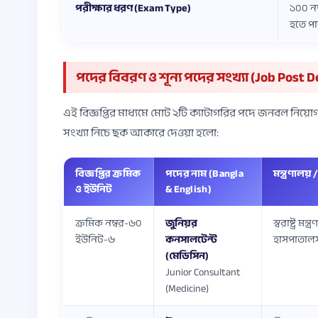
পরীক্ষার ধরণ (Exam Type)
১০০ নম
হতে পা
পদের বিবরণ ও শূন্য পদের সংখ্যা (Job Post D
এই বিজ্ঞপ্তির মাধ্যমে মোট ২টি ক্যাটাগরির পদে জনবল নিয়োগ 
সংখ্যা নিচে ছক আকারে দেওয়া হলো:
বিজ্ঞপ্তির ক্রমিক
পদের নাম (Bangla
মন্ত্রণালয়
ও ইউনিট
& English)
ক্রমিক নম্বর-৬০
জুনিয়র
স্বরাষ্ট্র ম
ইউনিট-৬
কনসালটেন্ট
হাসপাতাল
(মেডিসিন)
Junior Consultant
(Medicine)