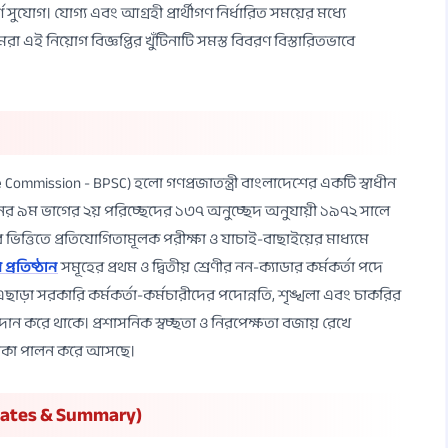
 সুযোগ। যোগ্য এবং আগ্রহী প্রার্থীগণ নির্ধারিত সময়ের মধ্যে
ই নিয়োগ বিজ্ঞপ্তির খুঁটিনাটি সমস্ত বিবরণ বিস্তারিতভাবে
Commission - BPSC) হলো গণপ্রজাতন্ত্রী বাংলাদেশের একটি স্বাধীন
নের ৯ম ভাগের ২য় পরিচ্ছেদের ১৩৭ অনুচ্ছেদ অনুযায়ী ১৯৭২ সালে
িত্তিতে প্রতিযোগিতামূলক পরীক্ষা ও যাচাই-বাছাইয়ের মাধ্যমে
প্রতিষ্ঠান
সমূহের প্রথম ও দ্বিতীয় শ্রেণীর নন-ক্যাডার কর্মকর্তা পদে
ড়া সরকারি কর্মকর্তা-কর্মচারীদের পদোন্নতি, শৃঙ্খলা এবং চাকরির
রদান করে থাকে। প্রশাসনিক স্বচ্ছতা ও নিরপেক্ষতা বজায় রেখে
ূমিকা পালন করে আসছে।
t Dates & Summary)