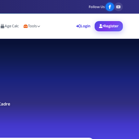
Follow Us
Age Calc
Tools
Login
Register
Cadre