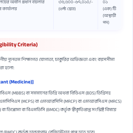
্রণালয়ের অধীন প্রধান বয়লার
৩৫,৫০০-৬৭,০১০/-
০১
র কার্যালয়
(৬ষ্ঠ গ্রেড)
(এক) টি
(অস্থায়ী
পদ)
ibility Criteria)
্রয়োজনীয় ন্যূনতম শিক্ষাগত যোগ্যতা, চাকুরির অভিজ্ঞতা এবং বয়সসীমা
ধরা হলো:
tant (Medicine)]
িবিএস (MBBS) বা সমমানের ডিগ্রি অথবা বিডিএস (BDS) ডিগ্রিসহ
) বা এমসিপিএস (MCPS) বা এমআরসিপি (MRCP) বা এমআরসিএস (MRCS)
্লোমা বা বিএমডিসি (BMDC) কর্তৃক স্বীকৃতিপ্রাপ্ত সংশ্লিষ্ট বিষয়ে
(BMDC) কর্তৃক হালনাগাদ রেজিস্ট্রেশন প্রাপ্ত হতে হবে।