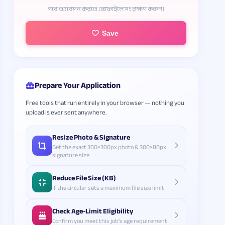
পরে আবেদন করতে প্রোফাইলে সংরক্ষণ করুন।
Save
Prepare Your Application
Free tools that run entirely in your browser — nothing you
upload is ever sent anywhere.
Resize Photo & Signature
Get the exact 300×300px photo & 300×80px
signature size
Reduce File Size (KB)
If the circular sets a maximum file size limit
Check Age-Limit Eligibility
Confirm you meet this job's age requirement