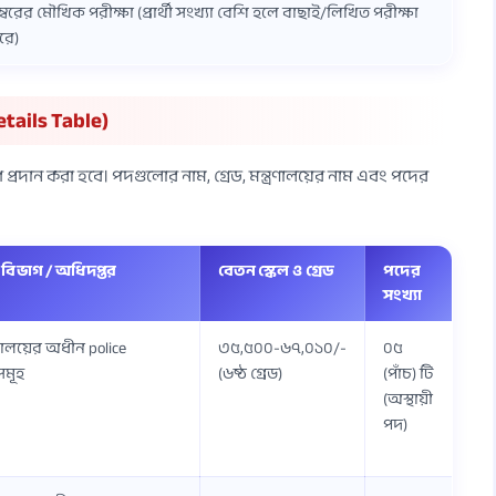
্বরের মৌখিক পরীক্ষা (প্রার্থী সংখ্যা বেশি হলে বাছাই/লিখিত পরীক্ষা
রে)
etails Table)
প্রদান করা হবে। পদগুলোর নাম, গ্রেড, মন্ত্রণালয়ের নাম এবং পদের
 / বিভাগ / অধিদপ্তর
বেতন স্কেল ও গ্রেড
পদের
সংখ্যা
ন্ত্রণালয়ের অধীন police
৩৫,৫০০-৬৭,০১০/-
০৫
সমূহ
(৬ষ্ঠ গ্রেড)
(পাঁচ) টি
(অস্থায়ী
পদ)