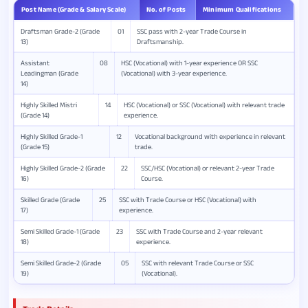
Post Name (Grade & Salary Scale)
No. of Posts
Minimum Qualifications
Draftsman Grade-2 (Grade
01
SSC pass with 2-year Trade Course in
13)
Draftsmanship.
Assistant
08
HSC (Vocational) with 1-year experience OR SSC
Leadingman (Grade
(Vocational) with 3-year experience.
14)
Highly Skilled Mistri
14
HSC (Vocational) or SSC (Vocational) with relevant trade
(Grade 14)
experience.
Highly Skilled Grade-1
12
Vocational background with experience in relevant
(Grade 15)
trade.
Highly Skilled Grade-2 (Grade
22
SSC/HSC (Vocational) or relevant 2-year Trade
16)
Course.
Skilled Grade (Grade
25
SSC with Trade Course or HSC (Vocational) with
17)
experience.
Semi Skilled Grade-1 (Grade
23
SSC with Trade Course and 2-year relevant
18)
experience.
Semi Skilled Grade-2 (Grade
05
SSC with relevant Trade Course or SSC
19)
(Vocational).