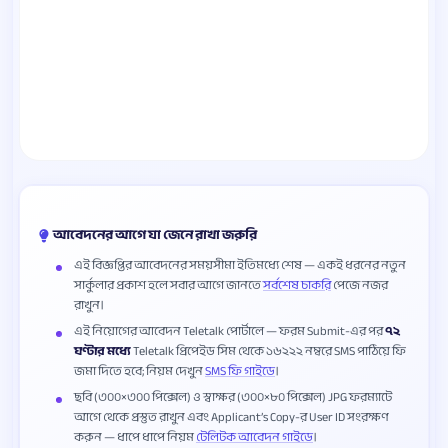
আবেদনের আগে যা জেনে রাখা জরুরি
এই বিজ্ঞপ্তির আবেদনের সময়সীমা ইতিমধ্যে শেষ — একই ধরনের নতুন
সার্কুলার প্রকাশ হলে সবার আগে জানতে
সর্বশেষ চাকরি
পেজে নজর
রাখুন।
এই নিয়োগের আবেদন Teletalk পোর্টালে — ফরম Submit-এর পর
৭২
ঘণ্টার মধ্যে
Teletalk প্রিপেইড সিম থেকে ১৬২২২ নম্বরে SMS পাঠিয়ে ফি
জমা দিতে হবে; নিয়ম দেখুন
SMS ফি গাইডে
।
ছবি (৩০০×৩০০ পিক্সেল) ও স্বাক্ষর (৩০০×৮০ পিক্সেল) JPG ফরম্যাটে
আগে থেকে প্রস্তুত রাখুন এবং Applicant’s Copy-র User ID সংরক্ষণ
করুন — ধাপে ধাপে নিয়ম
টেলিটক আবেদন গাইডে
।