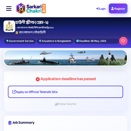
Login
Register
হাইলী স্কীল্ড (গ্রেড-২)
— বাংলাদেশ নৌবাহিনী নিয়োগ বিজ্ঞপ্তি ২০২৬
বাংলাদেশ নৌবাহিনী
Government Service
Anywhere in Bangladesh
Deadline: 06 May, 2026
Application deadline has passed
Apply on Official Teletalk Site
View Source
Job Summary