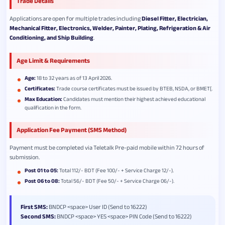
Trade Details
Applications are open for multiple trades including
Diesel Fitter, Electrician,
Mechanical Fitter, Electronics, Welder, Painter, Plating, Refrigeration & Air
Conditioning, and Ship Building
.
Age Limit & Requirements
Age:
18 to 32 years as of 13 April 2026.
Certificates:
Trade course certificates must be issued by BTEB, NSDA, or BMET[.
Max Education:
Candidates must mention their highest achieved educational
qualification in the form.
Application Fee Payment (SMS Method)
Payment must be completed via Teletalk Pre-paid mobile within 72 hours of
submission.
Post 01 to 05:
Total 112/- BDT (Fee 100/- + Service Charge 12/-).
Post 06 to 08:
Total 56/- BDT (Fee 50/- + Service Charge 06/-).
First SMS:
BNDCP <space> User ID (Send to 16222)
Second SMS:
BNDCP <space> YES <space> PIN Code (Send to 16222)