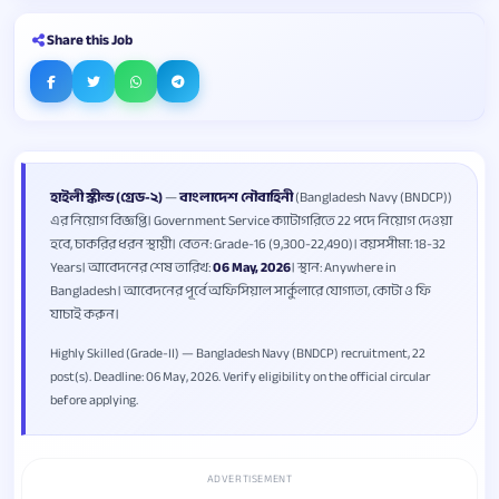
Share this Job
হাইলী স্কীল্ড (গ্রেড-২)
—
বাংলাদেশ নৌবাহিনী
(Bangladesh Navy (BNDCP))
এর নিয়োগ বিজ্ঞপ্তি। Government Service ক্যাটাগরিতে 22 পদে নিয়োগ দেওয়া
হবে, চাকরির ধরন স্থায়ী। বেতন: Grade-16 (9,300-22,490)। বয়সসীমা: 18-32
Years। আবেদনের শেষ তারিখ:
06 May, 2026
। স্থান: Anywhere in
Bangladesh। আবেদনের পূর্বে অফিসিয়াল সার্কুলারে যোগ্যতা, কোটা ও ফি
যাচাই করুন।
Highly Skilled (Grade-II) — Bangladesh Navy (BNDCP) recruitment, 22
post(s). Deadline: 06 May, 2026. Verify eligibility on the official circular
before applying.
ADVERTISEMENT