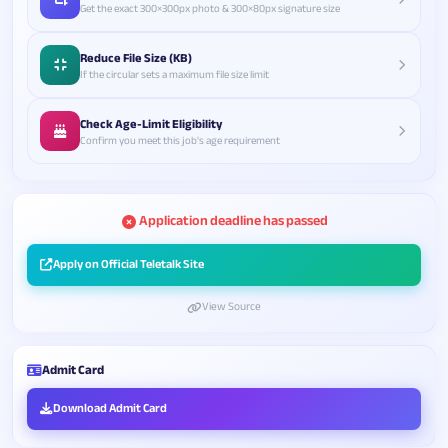
Get the exact 300×300px photo & 300×80px signature size
Reduce File Size (KB)
If the circular sets a maximum file size limit
Check Age-Limit Eligibility
Confirm you meet this job's age requirement
Application deadline has passed
Apply on Official Teletalk Site
View Source
Admit Card
Download Admit Card