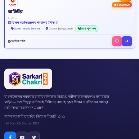
FEATURED
অডিটর
Auditor
হিসাব মহানিয়ন্ত্রকের কার্যালয় (সিজিএ)
Government Service
Dhaka, Bangladesh
378 শূন্য পদ
18 দিন বাকি
বাংলাদেশের সরকারি চাকরির নিয়োগ বিজ্ঞপ্তি, পরীক্ষার ফলাফল ও ক্যারিয়ার
গাইড — এক বিশ্বস্ত প্ল্যাটফর্ম। বিসিএস, ব্যাংক, রেল, শিক্ষা ও প্রতিরক্ষা খাতের
সর্বশেষ আপডেট পান এখানে।
সকল সরকারি চাকরির নিয়োগ বিজ্ঞপ্তি ২০২৬
| All Govt Job Circular 2026