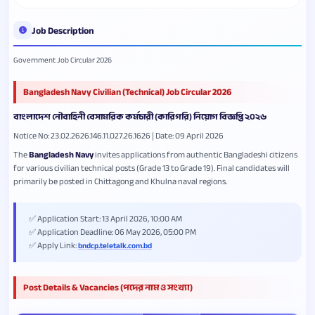
Job Description
Government Job Circular 2026
Bangladesh Navy Civilian (Technical) Job Circular 2026
বাংলাদেশ নৌবাহিনী বেসামরিক কর্মচারী (কারিগরি) নিয়োগ বিজ্ঞপ্তি ২০২৬
Notice No: 23.02.2626.146.11.027.26.1626 | Date: 09 April 2026
The
Bangladesh Navy
invites applications from authentic Bangladeshi citizens
for various civilian technical posts (Grade 13 to Grade 19). Final candidates will
primarily be posted in Chittagong and Khulna naval regions.
✅ Application Start: 13 April 2026, 10:00 AM
✅ Application Deadline: 06 May 2026, 05:00 PM
✅ Apply Link:
bndcp.teletalk.com.bd
Post Details & Vacancies (পদের নাম ও সংখ্যা)