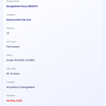
Organization
Bangladesh Navy (BNDCP)
Category
Government Service
Vacancy
22
Job Type
Permanent
Salary
Grade-16 (9,300-22,490)
Age Limit
18-32 Years
Location
Anywhere in Bangladesh
Deadline
06 May, 2026