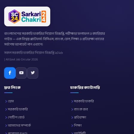
বাংলাদেশের সরকারি চাকরির নিয়োগ বিজ্ঞপ্তি, পরীক্ষার ফলাফল ও ক্যারিয়ার
গাইড — এক বিশ্বস্ত প্ল্যাটফর্ম। বিসিএস, ব্যাংক, রেল, শিক্ষা ও প্রতিরক্ষা খাতের
সর্বশেষ আপডেট পান এখানে।
সকল সরকারি চাকরির নিয়োগ বিজ্ঞপ্তি ২০২৬
| All Govt Job Circular 2026
দ্রুত লিংক
চাকরির ক্যাটাগরি
হোম
সরকারি চাকরি
সরকারি চাকরি
ব্যাংক জব
নোটিশ বোর্ড
প্রতিরক্ষা
আমাদের সম্পর্কে
শিক্ষা
প্রশ্নোত্তর (FAQ)
আইসিটি