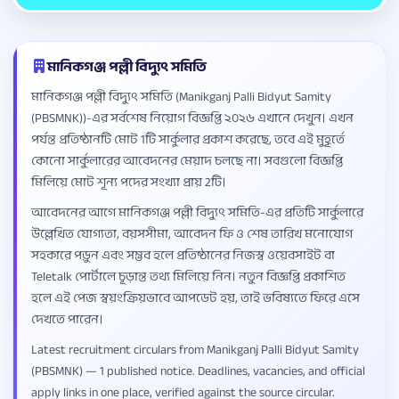
মানিকগঞ্জ পল্লী বিদ্যুৎ সমিতি
মানিকগঞ্জ পল্লী বিদ্যুৎ সমিতি (Manikganj Palli Bidyut Samity
(PBSMNK))-এর সর্বশেষ নিয়োগ বিজ্ঞপ্তি ২০২৬ এখানে দেখুন। এখন
পর্যন্ত প্রতিষ্ঠানটি মোট 1টি সার্কুলার প্রকাশ করেছে, তবে এই মুহূর্তে
কোনো সার্কুলারের আবেদনের মেয়াদ চলছে না। সবগুলো বিজ্ঞপ্তি
মিলিয়ে মোট শূন্য পদের সংখ্যা প্রায় 2টি।
আবেদনের আগে মানিকগঞ্জ পল্লী বিদ্যুৎ সমিতি-এর প্রতিটি সার্কুলারে
উল্লেখিত যোগ্যতা, বয়সসীমা, আবেদন ফি ও শেষ তারিখ মনোযোগ
সহকারে পড়ুন এবং সম্ভব হলে প্রতিষ্ঠানের নিজস্ব ওয়েবসাইট বা
Teletalk পোর্টালে চূড়ান্ত তথ্য মিলিয়ে নিন। নতুন বিজ্ঞপ্তি প্রকাশিত
হলে এই পেজ স্বয়ংক্রিয়ভাবে আপডেট হয়, তাই ভবিষ্যতে ফিরে এসে
দেখতে পারেন।
Latest recruitment circulars from Manikganj Palli Bidyut Samity
(PBSMNK) — 1 published notice. Deadlines, vacancies, and official
apply links in one place, verified against the source circular.