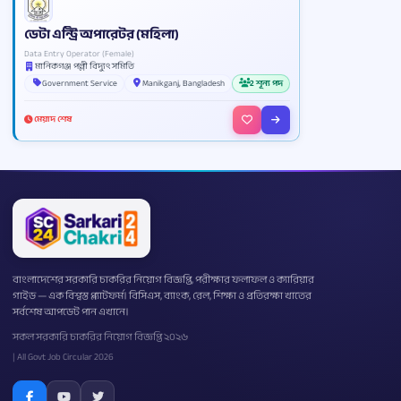
ডেটা এন্ট্রি অপারেটর (মহিলা)
Data Entry Operator (Female)
মানিকগঞ্জ পল্লী বিদ্যুৎ সমিতি
Government Service
Manikganj, Bangladesh
2 শূন্য পদ
মেয়াদ শেষ
বাংলাদেশের সরকারি চাকরির নিয়োগ বিজ্ঞপ্তি, পরীক্ষার ফলাফল ও ক্যারিয়ার
গাইড — এক বিশ্বস্ত প্ল্যাটফর্ম। বিসিএস, ব্যাংক, রেল, শিক্ষা ও প্রতিরক্ষা খাতের
সর্বশেষ আপডেট পান এখানে।
সকল সরকারি চাকরির নিয়োগ বিজ্ঞপ্তি ২০২৬
| All Govt Job Circular 2026