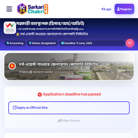
Login
Register
সহকারী ব্যবস্থাপক (হিসাব/অর্থ/অডিট)
— নর্থ-ওয়েস্ট পাওয়ার জেনারেশন কোম্পানি লিমিটেড নিয়োগ বিজ্ঞপ্তি ২০২৬
নর্থ-ওয়েস্ট পাওয়ার জেনারেশন কোম্পানি লিমিটেড
Accounting
Dhaka, Bangladesh
Deadline: 11 June, 2026
Application deadline has passed
Apply on Official Site
View Source