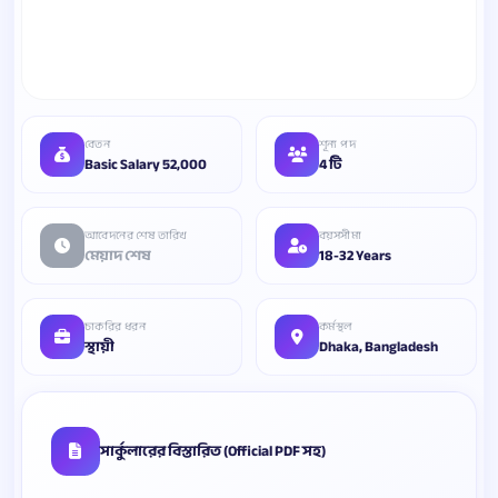
বেতন
শূন্য পদ
Basic Salary 52,000
4 টি
আবেদনের শেষ তারিখ
বয়সসীমা
মেয়াদ শেষ
18-32 Years
চাকরির ধরন
কর্মস্থল
স্থায়ী
Dhaka, Bangladesh
সার্কুলারের বিস্তারিত (Official PDF সহ)