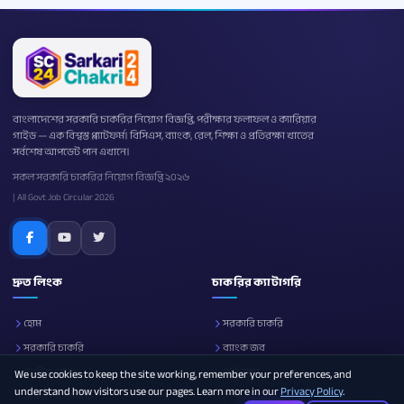
বাংলাদেশের সরকারি চাকরির নিয়োগ বিজ্ঞপ্তি, পরীক্ষার ফলাফল ও ক্যারিয়ার
গাইড — এক বিশ্বস্ত প্ল্যাটফর্ম। বিসিএস, ব্যাংক, রেল, শিক্ষা ও প্রতিরক্ষা খাতের
সর্বশেষ আপডেট পান এখানে।
সকল সরকারি চাকরির নিয়োগ বিজ্ঞপ্তি ২০২৬
| All Govt Job Circular 2026
দ্রুত লিংক
চাকরির ক্যাটাগরি
হোম
সরকারি চাকরি
সরকারি চাকরি
ব্যাংক জব
নোটিশ বোর্ড
প্রতিরক্ষা
We use cookies to keep the site working, remember your preferences, and
understand how visitors use our pages. Learn more in our
Privacy Policy
.
আমাদের সম্পর্কে
শিক্ষা