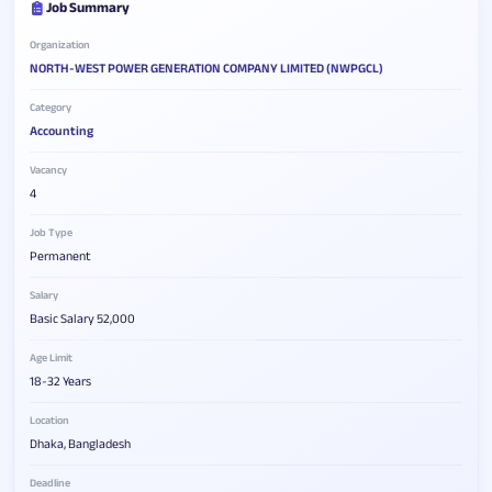
Job Summary
Organization
NORTH-WEST POWER GENERATION COMPANY LIMITED (NWPGCL)
Category
Accounting
Vacancy
4
Job Type
Permanent
Salary
Basic Salary 52,000
Age Limit
18-32 Years
Location
Dhaka, Bangladesh
Deadline