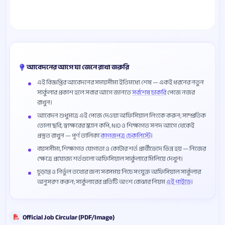
আবেদনের আগে যা জেনে রাখা জরুরি
এই বিজ্ঞপ্তির আবেদনের সময়সীমা ইতিমধ্যে শেষ — একই ধরনের নতুন
সার্কুলার প্রকাশ হলে সবার আগে জানতে
সর্বশেষ চাকরি
পেজে নজর
রাখুন।
আবেদন শুধুমাত্র এই পেজে দেওয়া অফিসিয়াল লিংকে করুন; সাম্প্রতিক
তোলা ছবি, স্বাক্ষরের স্ক্যান কপি, NID ও শিক্ষাগত সনদ আগে থেকেই
প্রস্তুত রাখুন — পূর্ণ তালিকা
কাগজপত্র চেকলিস্টে
।
বয়সসীমা, শিক্ষাগত যোগ্যতা ও কোটার শর্ত প্রার্থীভেদে ভিন্ন হয় — নিজের
ক্ষেত্রে প্রযোজ্য শর্তগুলো অফিসিয়াল সার্কুলারে মিলিয়ে দেখুন।
চূড়ান্ত ও নির্ভুল তথ্যের জন্য সবসময় নিচে সংযুক্ত অফিসিয়াল সার্কুলার
অনুসরণ করুন; সার্কুলারের প্রতিটি অংশ বোঝার নিয়ম
এই গাইডে
।
Official Job Circular (PDF/Image)