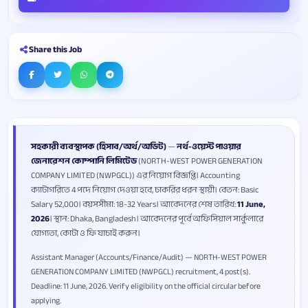
Share this Job
সহকারী ব্যবস্থাপক (হিসাব/অর্থ/অডিট)
—
নর্থ-ওয়েস্ট পাওয়ার
জেনারেশন কোম্পানি লিমিটেড
(NORTH-WEST POWER GENERATION
COMPANY LIMITED (NWPGCL)) এর নিয়োগ বিজ্ঞপ্তি। Accounting
ক্যাটাগরিতে 4 পদে নিয়োগ দেওয়া হবে, চাকরির ধরন স্থায়ী। বেতন: Basic
Salary 52,000। বয়সসীমা: 18-32 Years। আবেদনের শেষ তারিখ:
11 June,
2026
। স্থান: Dhaka, Bangladesh। আবেদনের পূর্বে অফিসিয়াল সার্কুলারে
যোগ্যতা, কোটা ও ফি যাচাই করুন।
Assistant Manager (Accounts/Finance/Audit) — NORTH-WEST POWER
GENERATION COMPANY LIMITED (NWPGCL) recruitment, 4 post(s).
Deadline: 11 June, 2026. Verify eligibility on the official circular before
applying.