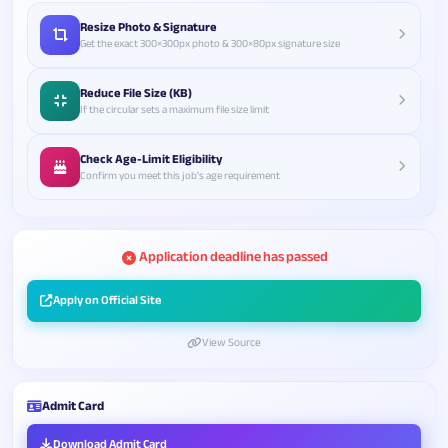
Resize Photo & Signature
Get the exact 300×300px photo & 300×80px signature size
Reduce File Size (KB)
If the circular sets a maximum file size limit
Check Age-Limit Eligibility
Confirm you meet this job's age requirement
Application deadline has passed
Apply on Official Site
View Source
Admit Card
Download Admit Card