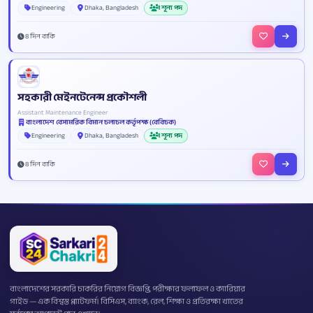
Engineering
Dhaka, Bangladesh
1 শূন্য পদ
8 দিন বাকি
সহকারী মেইনটেনেন্স প্রকৌশলী
Assistant Maintenance Engineer
বাংলাদেশ বেসামরিক বিমান চলাচল কর্তৃপক্ষ (বেবিচক)
Engineering
Dhaka, Bangladesh
1 শূন্য পদ
8 দিন বাকি
বাংলাদেশের সরকারি চাকরির নিয়োগ বিজ্ঞপ্তি, পরীক্ষার ফলাফল ও ক্যারিয়ার
গাইড — এক বিশ্বস্ত প্ল্যাটফর্ম। বিসিএস, ব্যাংক, রেল, শিক্ষা ও প্রতিরক্ষা খাতের