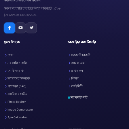
সর্বশেষ আপডেট পান এখানে।
সকল সরকারি চাকরির নিয়োগ বিজ্ঞপ্তি ২০২৬
| All Govt Job Circular 2026
দ্রুত লিংক
চাকরির ক্যাটাগরি
হোম
সরকারি চাকরি
সরকারি চাকরি
ব্যাংক জব
নোটিশ বোর্ড
প্রতিরক্ষা
আমাদের সম্পর্কে
শিক্ষা
প্রশ্নোত্তর (FAQ)
আইসিটি
ক্যারিয়ার গাইড
সব ক্যাটাগরি
Photo Resizer
Image Compressor
Age Calculator