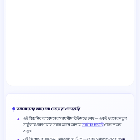
আবেদনের আগে যা জেনে রাখা জরুরি
এই বিজ্ঞপ্তির আবেদনের সময়সীমা ইতিমধ্যে শেষ — একই ধরনের নতুন
সার্কুলার প্রকাশ হলে সবার আগে জানতে
সর্বশেষ চাকরি
পেজে নজর
রাখুন।
এই নিয়োগের আবেদন Teletalk পোর্টালে — ফরম Submit-এর পর
৭২