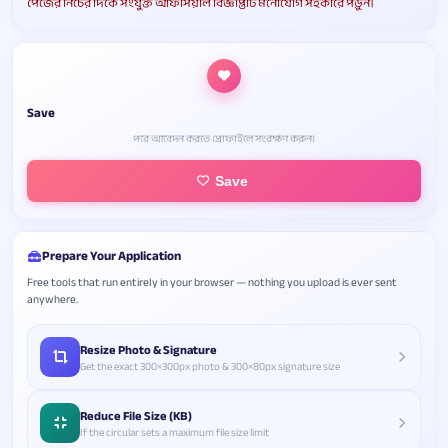
পেজের নিচের দিকে সংযুক্ত অফিসিয়াল বিজ্ঞপ্তিটি মনোযোগ সহকারে পড়ুন।
Save
পরে আবেদন করতে প্রোফাইলে সংরক্ষণ করুন।
Save
Prepare Your Application
Free tools that run entirely in your browser — nothing you upload is ever sent
anywhere.
Resize Photo & Signature
Get the exact 300×300px photo & 300×80px signature size
Reduce File Size (KB)
If the circular sets a maximum file size limit