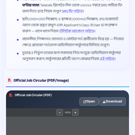
ঘণ্টার মধ্যে
Teletalk প্রিপেইড সিম থেকে ১৬২২২ নম্বরে SMS পাঠিয়ে ফি
জমা দিতে হবে; নিয়ম দেখুন
SMS ফি গাইডে
।
ছবি (৩০০×৩০০ পিক্সেল) ও স্বাক্ষর (৩০০×৮০ পিক্সেল) JPG ফরম্যাটে
আগে থেকে প্রস্তুত রাখুন এবং Applicant’s Copy-র User ID সংরক্ষণ
করুন — ধাপে ধাপে নিয়ম
টেলিটক আবেদন গাইডে
।
বয়সসীমা, শিক্ষাগত যোগ্যতা ও কোটার শর্ত প্রার্থীভেদে ভিন্ন হয় — নিজের
ক্ষেত্রে প্রযোজ্য শর্তগুলো অফিসিয়াল সার্কুলারে মিলিয়ে দেখুন।
চূড়ান্ত ও নির্ভুল তথ্যের জন্য সবসময় নিচে সংযুক্ত অফিসিয়াল সার্কুলার
অনুসরণ করুন; সার্কুলারের প্রতিটি অংশ বোঝার নিয়ম
এই গাইডে
।
Official Job Circular (PDF/Image)
Official Job Circular (PDF)
Open
Download
100%
−
+