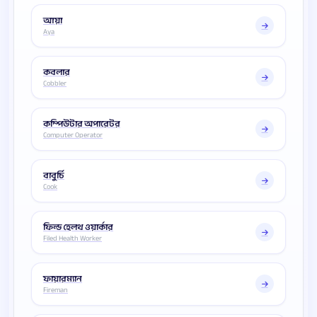
আয়া
Aya
কবলার
Cobbler
কম্পিউটার অপারেটর
Computer Operator
বাবুর্চি
Cook
ফিল্ড হেলথ ওয়ার্কার
Filed Health Worker
ফায়ারম্যান
Fireman