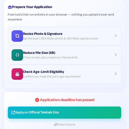
Prepare Your Application
Free tools that run entirely in your browser — nothing you upload is ever sent
anywhere.
Resize Photo & Signature
Get the exact 300×300px photo & 300×80px signature size
Reduce File Size (KB)
If the circular sets a maximum file size limit
Check Age-Limit Eligibility
Confirm you meet this job's age requirement
Application deadline has passed
Apply on Official Teletalk Site
View Source