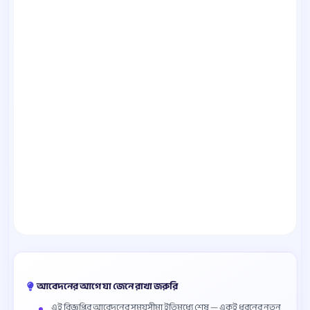
আবেদনের আগে যা জেনে রাখা জরুরি
এই বিজ্ঞপ্তির আবেদনের সময়সীমা ইতিমধ্যে শেষ — একই ধরনের নতুন