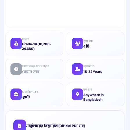
বেতন
শূন্য পদ
Grade-14 (10,200-
4 টি
24,680)
আবেদনের শেষ তারিখ
বয়সসীমা
মেয়াদ শেষ
18-32 Years
কর্মস্থল
চাকরির ধরন
Anywhere in
স্থায়ী
Bangladesh
সার্কুলারের বিস্তারিত (Official PDF সহ)