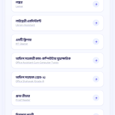
লস্কর
Laskar
লাইব্রেরী এ্যাসিস্ট্যান্ট
Library Assistant
এমটি ক্লিনার
MT Cleaner
অফিস সহকারী কাম-কম্পিউটার মুদ্রাক্ষরিক
Office Assistant Cum-Computer Typist
অফিস সহায়ক (গ্রেড-২)
Office Shahayak (Grade-II)
প্রুফ রীডার
Proof Reader
নিরাপত্তা প্রহরী