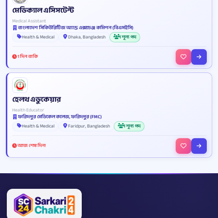
মেডিক্যাল এসিসটেন্ট
Medical Assistant
বাংলাদেশ সিকিউরিটিজ অ্যান্ড এক্সচেঞ্জ কমিশন (বিএসইসি)
Health & Medical
Dhaka, Bangladesh
1 শূন্য পদ
1 দিন বাকি
হেলথ এডুকেয়ার
Health Educator
ফরিদপুর মেডিকেল কলেজ, ফরিদপুর (FMC)
Health & Medical
Faridpur, Bangladesh
1 শূন্য পদ
আজ শেষ দিন!