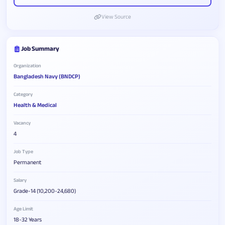
View Source
Job Summary
Organization
Bangladesh Navy (BNDCP)
Category
Health & Medical
Vacancy
4
Job Type
Permanent
Salary
Grade-14 (10,200-24,680)
Age Limit
18-32 Years