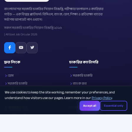
বাংলাদেশের সরকারি চাকরির নিয়োগ বিজ্ঞপ্তি, পরীক্ষার ফলাফল ও ক্যারিয়ার
গাইড — এক বিশ্বস্ত প্ল্যাটফর্ম। বিসিএস, ব্যাংক, রেল, শিক্ষা ও প্রতিরক্ষা খাতের
সর্বশেষ আপডেট পান এখানে।
সকল সরকারি চাকরির নিয়োগ বিজ্ঞপ্তি ২০২৬
| All Govt Job Circular 2026
দ্রুত লিংক
চাকরির ক্যাটাগরি
হোম
সরকারি চাকরি
সরকারি চাকরি
ব্যাংক জব
নোটিশ বোর্ড
প্রতিরক্ষা
We use cookies to keep the site working, remember your preferences, and
understand how visitors use our pages. Learn more in our
Privacy Policy
.
আমাদের সম্পর্কে
শিক্ষা
Accept all
Essential only
প্রশ্নোত্তর (FAQ)
আইসিটি
ক্যারিয়ার গাইড
সব ক্যাটাগরি
Photo Resizer
Image Compressor