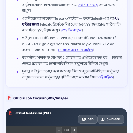
সার্কুলার প্রকাশ হলে সবার আগে জানতে
সর্বশেষ চাকরি
পেজে নজর
রাখুন।
এই নিয়োগের আবেদন Teletalk পোর্টালে — ফরম Submit-এর পর
৭২
ঘণ্টার মধ্যে
Teletalk প্রিপেইড সিম থেকে ১৬২২২ নম্বরে SMS পাঠিয়ে ফি
জমা দিতে হবে; নিয়ম দেখুন
SMS ফি গাইডে
।
ছবি (৩০০×৩০০ পিক্সেল) ও স্বাক্ষর (৩০০×৮০ পিক্সেল) JPG ফরম্যাটে
আগে থেকে প্রস্তুত রাখুন এবং Applicant’s Copy-র User ID সংরক্ষণ
করুন — ধাপে ধাপে নিয়ম
টেলিটক আবেদন গাইডে
।
বয়সসীমা, শিক্ষাগত যোগ্যতা ও কোটার শর্ত প্রার্থীভেদে ভিন্ন হয় — নিজের
ক্ষেত্রে প্রযোজ্য শর্তগুলো অফিসিয়াল সার্কুলারে মিলিয়ে দেখুন।
চূড়ান্ত ও নির্ভুল তথ্যের জন্য সবসময় নিচে সংযুক্ত অফিসিয়াল সার্কুলার
অনুসরণ করুন; সার্কুলারের প্রতিটি অংশ বোঝার নিয়ম
এই গাইডে
।
Official Job Circular (PDF/Image)
Official Job Circular (PDF)
Open
Download
100%
−
+