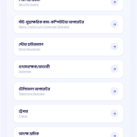
Security Guard
সাঁট-মুদ্রাক্ষরিক কাম-কম্পিউটার অপারেটর
Steno-Typist Cum-Computer Operator
স্টোর হাউজম্যান
Store Houseman
গুদামরক্ষক/ভাণ্ডারী
Storeman
টেলিফোন অপারেটর
Telephone Operator
ট্রেসার
Tracer
অদক্ষ শ্রমিক